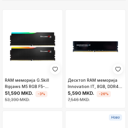
RAM меморија G.Skill
Десктоп RAM меморија
Ripjaws M5 RGB F5-
Innovation IT, 8GB, DDR4
6000J3636F16GX2-RM5RK,
51,590 MKD.
3200MHz, со распрскувач
5,590 MKD.
-3%
-26%
DDR5, 32GB, 6000MHz
на топлина
53,390 MKD.
7,546 MKD.
Ново