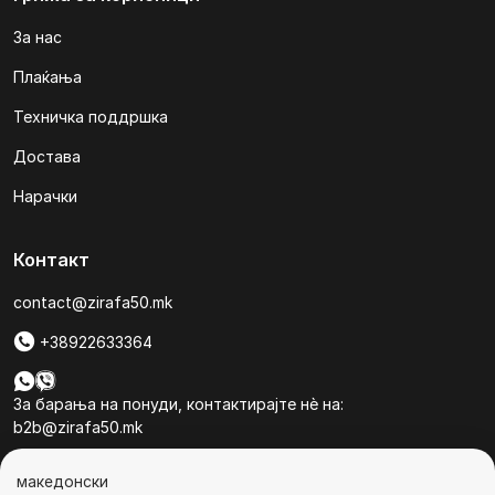
За нас
Плаќања
Техничка поддршка
Достава
Нарачки
Контакт
contact@zirafa50.mk
+38922633364
За барања на понуди, контактирајте нѐ на:
b2b@zirafa50.mk
Jадранска Магистрала 86, Skopje, North Macedonia
македонски