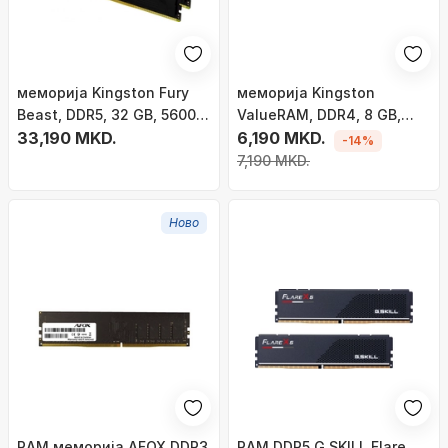
меморија Kingston Fury
меморија Kingston
Beast, DDR5, 32 GB, 5600
ValueRAM, DDR4, 8 GB,
MHz, CL36,
33,190 MKD.
3200 MHz, CL22,
6,190 MKD.
-14%
KF556C36BBEK2-32
KVR32N22S6/8
7,190 MKD.
Ново
RAM меморија AFOX DDR3
RAM DDR5 G.SKILL Flare