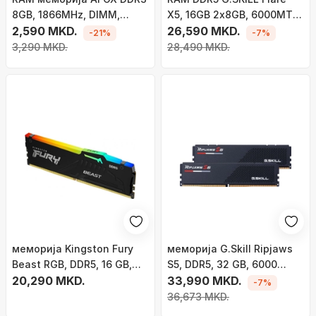
8GB, 1866MHz, DIMM,
X5, 16GB 2x8GB, 6000MT/s
зелена
2,590 MKD.
CL30, црна
26,590 MKD.
-21%
-7%
3,290 MKD.
28,490 MKD.
меморија Kingston Fury
меморија G.Skill Ripjaws
Beast RGB, DDR5, 16 GB,
S5, DDR5, 32 GB, 6000
6000 MHz, CL30,
20,290 MKD.
MHz, CL36, F5-
33,990 MKD.
-7%
KF560C30BBEA-16
6000J3636F16GX2-RS5K
36,673 MKD.