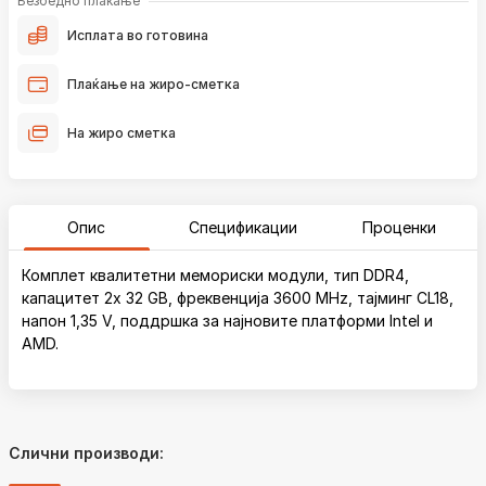
Безбедно плаќање
Исплата во готовина
Плаќање на жиро-сметка
На жиро сметка
Опис
Спецификации
Проценки
Комплет квалитетни мемориски модули, тип DDR4,
капацитет 2x 32 GB, фреквенција 3600 MHz, тајминг CL18,
напон 1,35 V, поддршка за најновите платформи Intel и
AMD.
Слични производи: