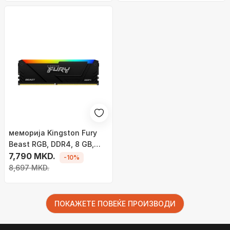
меморија Kingston Fury
Beast RGB, DDR4, 8 GB,
3200 MHz, CL16,
7,790 MKD.
-10%
KF432C16BB2A/8
8,697 MKD.
ПОКАЖЕТЕ ПОВЕЌЕ ПРОИЗВОДИ