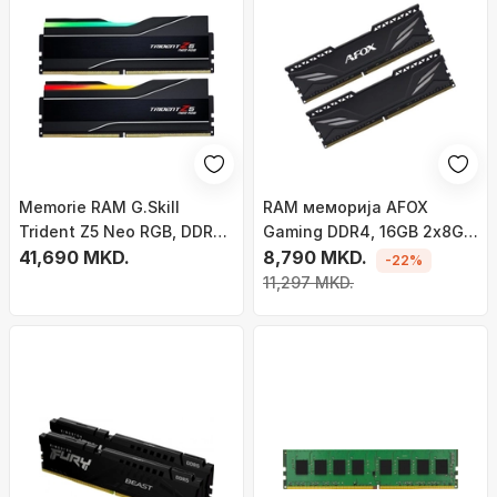
Memorie RAM G.Skill
RAM меморија AFOX
Trident Z5 Neo RGB, DDR5,
Gaming DDR4, 16GB 2x8GB,
32 GB, 6000MHz, CL30
41,690 MKD.
3200MHz CL16, црна
8,790 MKD.
-22%
11,297 MKD.