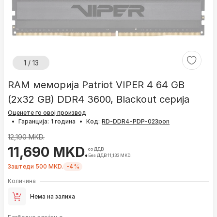
1 / 13
RAM меморија Patriot VIPER 4 64 GB
(2x32 GB) DDR4 3600, Blackout серија
Оценете го овој производ
•
Гаранција:
1 година
•
Код:
12,190 MKD.
11,690 MKD.
со ДДВ
Без ДДВ 11,133 MKD.
Заштеди 500 MKD.
-4%
Количина
Нема на залиха