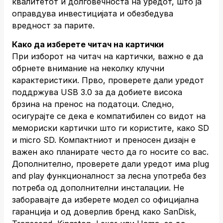
квалитетот и долговечноста на уредот, што ја
оправдува инвестицијата и обезбедува
вредност за парите.
Како да изберете читач на картички
При изборот на читач на картички, важно е да
обрнете внимание на неколку клучни
карактеристики. Прво, проверете дали уредот
поддржува USB 3.0 за да добиете висока
брзина на пренос на податоци. Следно,
осигурајте се дека е компатибилен со видот на
мемориски картички што ги користите, како SD
и micro SD. Компактниот и преносен дизајн е
важен ако планирате често да го носите со вас.
Дополнително, проверете дали уредот има plug
and play функционалност за лесна употреба без
потреба од дополнителни инсталации. Не
заборавајте да изберете модел со официјална
гаранција и од доверлив бренд како SanDisk,