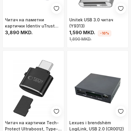
Читач на паметни
Unitek USB 3.0 читач
картички Identiv uTrust
(Y9313)
SmartFold SCR3500 C, USB,
3,890 MKD.
1,590 MKD.
-16%
преклопен, сив
1,890 MKD.
Читач на картички Tech-
Lexues i brendshëm
Protect Ultraboost, Type-
LogiLink, USB 2.0 (CR0012)