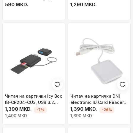
C, Micro SD TF, црн
590 MKD.
1,290 MKD.
Читач на картички Icy Box
Читач на картички DNI
IB-CR204-CU3, USB 3.2
electronic ID Card Reader,
Gen 1, USB-C и USB-A, црн
1,390 MKD.
USB, PC/SC CCID ISO7816,
1,390 MKD.
-7%
-26%
бел
1,490 MKD.
1,890 MKD.