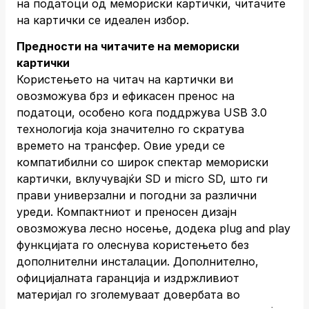
на податоци од мемориски картички, читачите
на картички се идеален избор.
Предности на читачите на мемориски
картички
Користењето на читач на картички ви
овозможува брз и ефикасен пренос на
податоци, особено кога поддржува USB 3.0
технологија која значително го скратува
времето на трансфер. Овие уреди се
компатибилни со широк спектар мемориски
картички, вклучувајќи SD и micro SD, што ги
прави универзални и погодни за различни
уреди. Компактниот и преносен дизајн
овозможува лесно носење, додека plug and play
функцијата го олеснува користењето без
дополнителни инсталации. Дополнително,
официјалната гаранција и издржливиот
материјал го зголемуваат довербата во