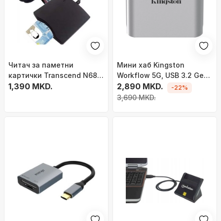
Читач за паметни
Мини хаб Kingston
картички Transcend N68,
Workflow 5G, USB 3.2 Gen
USB, црн
1,390 MKD.
1, USB A и USB C, црн
2,890 MKD.
-22%
3,690 MKD.