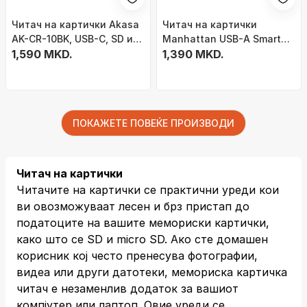
Читач на картички Akasa
Читач на картички
AK-CR-10BK, USB-C, SD и
Manhattan USB-A Smart
MicroSD, сив
1,590 MKD.
SIM, USB 2.0, 480 Mbps,
1,390 MKD.
црн
ПОКАЖЕТЕ ПОВЕЌЕ ПРОИЗВОДИ
Читач на картички
Читачите на картички се практични уреди кои
ви овозможуваат лесен и брз пристап до
податоците на вашите мемориски картички,
како што се SD и micro SD. Ако сте домашен
корисник кој често пренесува фотографии,
видеа или други датотеки, мемориска картичка
читач е незаменлив додаток за вашиот
компјутер или лаптоп. Овие уреди се