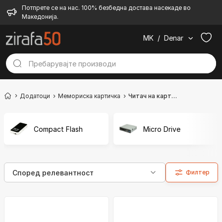
Потпрете се на нас. 100% безбедна достава насекаде во
Македонија.
MK
/
Denar
Додатоци
Мемориска картичка
Читач на картички
Compact Flash
Micro Drive
Филтер