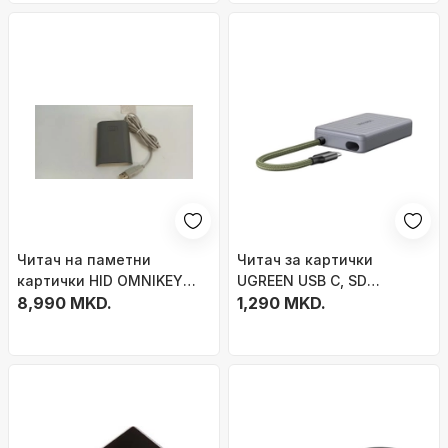
Читач на паметни
Читач за картички
картички HID OMNIKEY
UGREEN USB C, SD
5422, со контакт и
8,990 MKD.
MicroSD, кутија за
1,290 MKD.
бесконтактен, TAA ROHS,
складирање 4 картички,
бел
сива