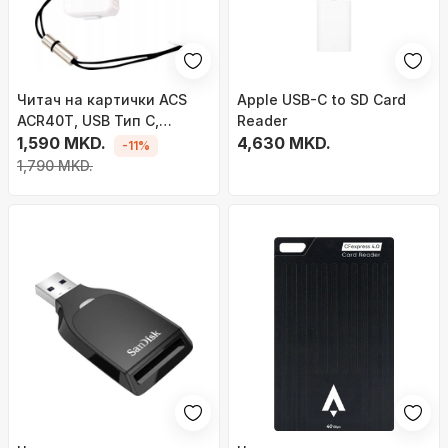
Читач на картички ACS
Apple USB-C to SD Card
ACR40T, USB Тип C,
Reader
големина SIM, црн
1,590 MKD.
4,630 MKD.
-11%
1,790 MKD.