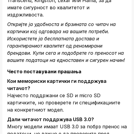
Transcend, Kingston, Lexar или Hama, за да
имате сигурност во квалитетот и
издржливоста.
Откријте ја удобноста и брзината со читач на
картички кој одговара на вашите потреби.
Искористете ја бесплатната достава и
гарантираниот квалитет од реномирани
брендови.
Купи сега
и подобрете го преносот на
вашите податоци на едноставен и сигурен начин!
Често поставувани прашања
Кои мемориски картички ги поддржува
читачот?
Најчесто поддржани се SD и micro SD
картичките, но проверете ги спецификациите
на конкретниот модел.
Дали читачот поддржува USB 3.0?
Многу модели имаат USB 3.0 за побрз пренос на
податоци, но важно е да проверите пред