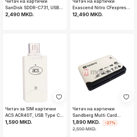
Читач на картички
Читач на картички
SanDisk SDDR-C731, USB
Exascend Nitro CFexpress
3.2 Gen 1 Type-A, црн
2,490 MKD.
4.0, USB4 40 Gbps,
12,490 MKD.
алуминиумско куќиште
Читач за SIM картички
Читач на картички
ACS ACR40T, USB Type C,
Sandberg Multi Card
големина SIM
1,590 MKD.
Reader 133-46, USB 2.0,
1,890 MKD.
-27%
разновидност на
2,590 MKD.
картички, црн