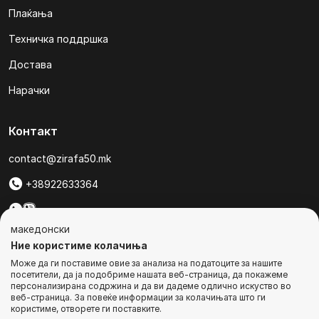
Плаќања
Техничка поддршка
Достава
Нарачки
Контакт
contact@zirafa50.mk
+38922633364
За барања на понуди, контактирајте нѐ на:
македонски
b2b@zirafa50.mk
Ние користиме колачиња
Може да ги поставиме овие за анализа на податоците за нашите
Jадранска Магистрала 86, Skopje, North Macedonia
посетители, да ја подобриме нашата веб-страница, да покажеме
персонализирана содржина и да ви дадеме одлично искуство во
веб-страница. За повеќе информации за колачињата што ги
користиме, отворете ги поставките.