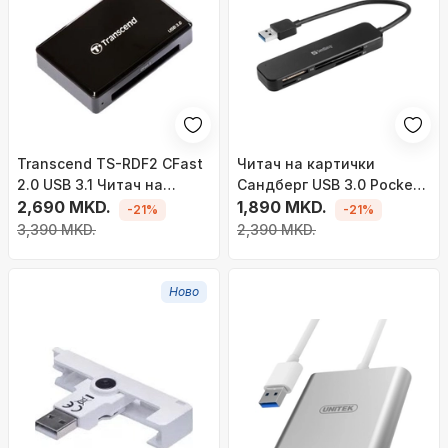
Transcend TS-RDF2 CFast
Читач на картички
2.0 USB 3.1 Читач на
Сандберг USB 3.0 Pocket,
картички
2,690 MKD.
USB порта, црн
1,890 MKD.
-21%
-21%
3,390 MKD.
2,390 MKD.
Ново