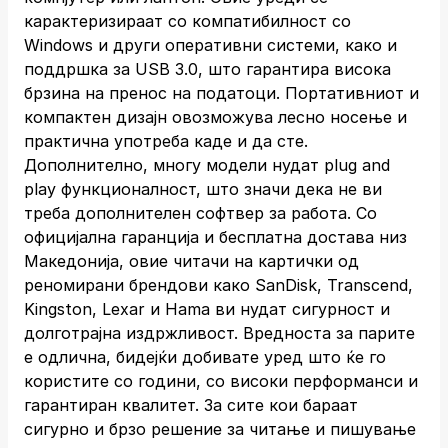
карактеризираат со компатибилност со
Windows и други оперативни системи, како и
поддршка за USB 3.0, што гарантира висока
брзина на пренос на податоци. Портативниот и
компактен дизајн овозможува лесно носење и
практична употреба каде и да сте.
Дополнително, многу модели нудат plug and
play функционалност, што значи дека не ви
треба дополнителен софтвер за работа. Со
официјална гаранција и бесплатна достава низ
Македонија, овие читачи на картички од
реномирани брендови како SanDisk, Transcend,
Kingston, Lexar и Hama ви нудат сигурност и
долготрајна издржливост. Вредноста за парите
е одлична, бидејќи добивате уред што ќе го
користите со години, со високи перформанси и
гарантиран квалитет. За сите кои бараат
сигурно и брзо решение за читање и пишување