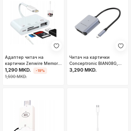
Адаптер читач на
Читач на картички
картички Zenwire Memory
Conceptronic BIAN08G,
Card Reader, Lightning, SD
1,290 MKD.
CFexpress 2.0 Type B, USB
3,290 MKD.
-19%
Micro SD USB 256GB, бел
3.2 Gen 2, црна
1,590 MKD.