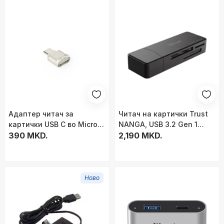
Адаптер читач за
Читач на картички Trust
картички USB C во Micro
NANGA, USB 3.2 Gen 1
SD, 3.1, OTG, сребрена
390 MKD.
Type A, црн
2,190 MKD.
боја
Ново