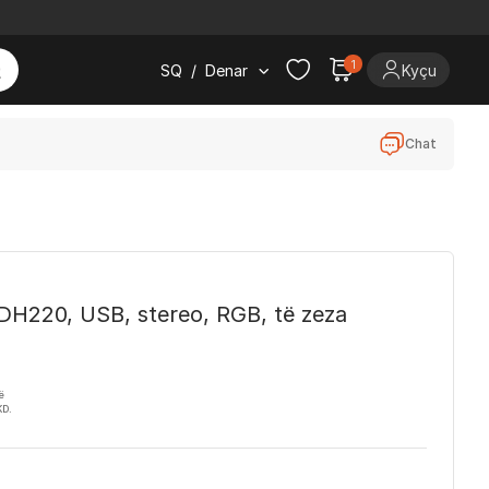
1
SQ
/
Denar
Kyçu
Chat
DH220, USB, stereo, RGB, të zeza
ë
KD.