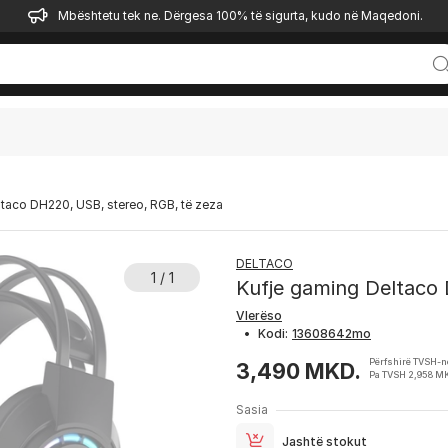
Mbështetu tek ne. Dërgesa 100% të sigurta, kudo në Maqedoni.
taco DH220, USB, stereo, RGB, të zeza
DELTACO
1 / 1
Kufje gaming Deltaco 
Vlerëso
•
Kodi:
Përfshirë TVSH-n
3,490 MKD.
Pa TVSH 2,958 M
Sasia
Jashtë stokut