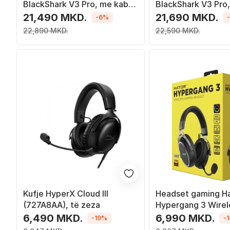
BlackShark V3 Pro, me kabllo
BlackShark V3 Pro,
dhe wireless, USB Type C
dhe me kabllo, USB
21,490 MKD.
21,690 MKD.
-6%
dhe Bluetooth, i zi
Bluetooth, të zeza
22,890 MKD.
22,590 MKD.
Kufje HyperX Cloud III
Headset gaming H
(727A8AA), të zeza
Hypergang 3 Wirel
kabllo, Bluetooth, i
6,490 MKD.
6,990 MKD.
-19%
-