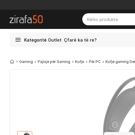
Kategoritë
Outlet
Çfarë ka të re?
Gaming
Pajisje për Gaming
Kufje
Për PC
Kufje gaming Del