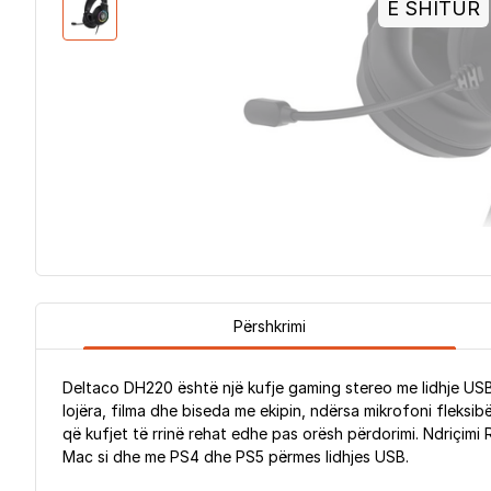
E SHITUR
Përshkrimi
Deltaco DH220 është një kufje gaming stereo me lidhje USB
lojëra, filma dhe biseda me ekipin, ndërsa mikrofoni fleksib
që kufjet të rrinë rehat edhe pas orësh përdorimi. Ndriçimi
Mac si dhe me PS4 dhe PS5 përmes lidhjes USB.