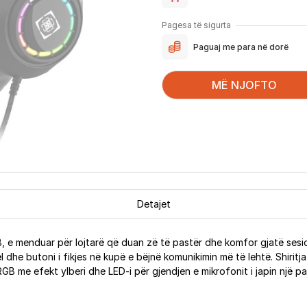
Pagesa të sigurta
Paguaj me para në dorë
MË NJOFTO
Detajet
, e menduar për lojtarë që duan zë të pastër dhe komfor gjatë sesi
ël dhe butoni i fikjes në kupë e bëjnë komunikimin më të lehtë. Shiri
 RGB me efekt ylberi dhe LED-i për gjendjen e mikrofonit i japin një