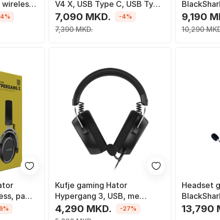
 wireless
V4 X, USB Type C, USB Type
BlackShar
,
A, të zeza
HyperSpee
7,090 MKD.
9,190 M
-4%
-4%
kabllo, US
7,390 MKD.
10,290 MKD
bardha
ator
Kufje gaming Hator
Headset g
ess, pa
Hypergang 3, USB, me
BlackShar
 zi
mikrofon, të zeza
dhe wirel
4,290 MKD.
13,790
16%
-27%
Bluetooth,