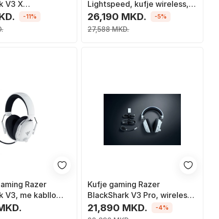
k V3 X
Lightspeed, kufje wireless,
d, pa tela dhe me
maus G Pro X Superlight 2, i
KD.
26,190 MKD.
-11%
-5%
B Type A, të
zi
.
27,588 MKD.
aming Razer
Kufje gaming Razer
k V3, me kabllo
BlackShark V3 Pro, wireless
ess, USB Type A
dhe me kabllo, USB dhe
 MKD.
21,890 MKD.
-4%
 i bardhë
Bluetooth, të bardha