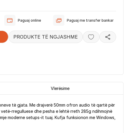
Paguaj online
Paguaj me transfer bankar
PRODUKTE TË NGJASHME
Vlerësime
oneve të gjata. Me drajverë 50mm ofron audio të qartë për
tja vetë-rregulluese dhe pesha e lehtë rreth 285g ndihmojnë
 pamje moderne setups-it tuaj. Kufja funksionon me Windows,