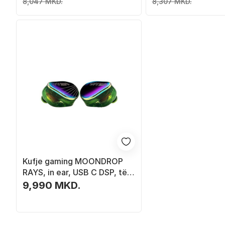
8,047 MKD.
8,307 MKD.
Kufje gaming MOONDROP
RAYS, in ear, USB C DSP, të
zeza
9,990 MKD.