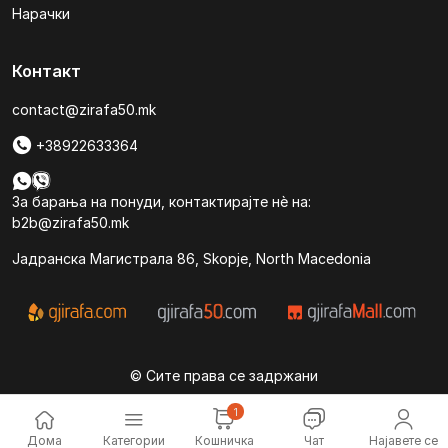
Нарачки
Контакт
contact@zirafa50.mk
+38922633364
За барања на понуди, контактирајте нѐ на:
b2b@zirafa50.mk
Jадранска Магистрала 86, Skopje, North Macedonia
© Сите права се задржани
1
Дома
Категории
Најавете се
Кошничка
Чат