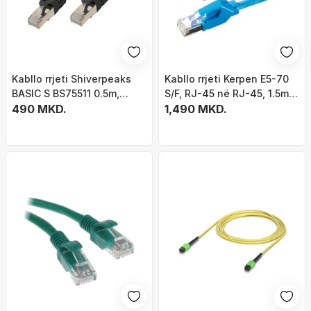
Kabllo rrjeti Shiverpeaks
Kabllo rrjeti Kerpen E5-70
BASIC S BS75511 0.5m,
S/F, RJ-45 në RJ-45, 1.5m,
Cat.7 S/FTP, RJ45, i zi
490 MKD.
CAT 6, blu
1,490 MKD.