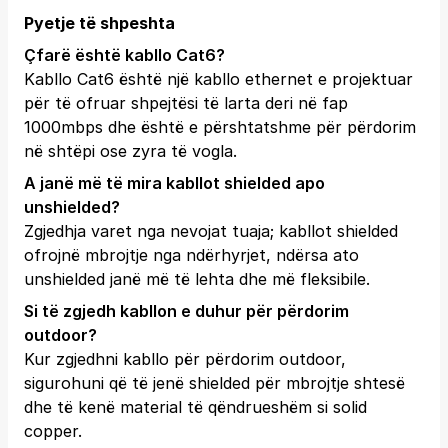
Pyetje të shpeshta
Çfarë është kabllo Cat6?
Kabllo Cat6 është një kabllo ethernet e projektuar
për të ofruar shpejtësi të larta deri në fap
1000mbps dhe është e përshtatshme për përdorim
në shtëpi ose zyra të vogla.
A janë më të mira kabllot shielded apo
unshielded?
Zgjedhja varet nga nevojat tuaja; kabllot shielded
ofrojnë mbrojtje nga ndërhyrjet, ndërsa ato
unshielded janë më të lehta dhe më fleksibile.
Si të zgjedh kabllon e duhur për përdorim
outdoor?
Kur zgjedhni kabllo për përdorim outdoor,
sigurohuni që të jenë shielded për mbrojtje shtesë
dhe të kenë material të qëndrueshëm si solid
copper.