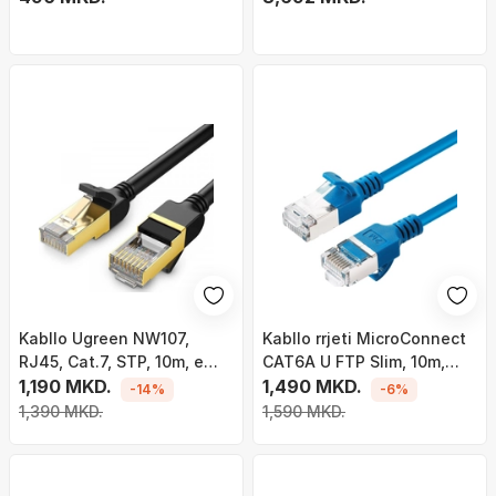
Kabllo Ugreen NW107,
Kabllo rrjeti MicroConnect
RJ45, Cat.7, STP, 10m, e
CAT6A U FTP Slim, 10m,
zezë
1,190 MKD.
LSZH, gri
1,490 MKD.
-14%
-6%
1,390 MKD.
1,590 MKD.