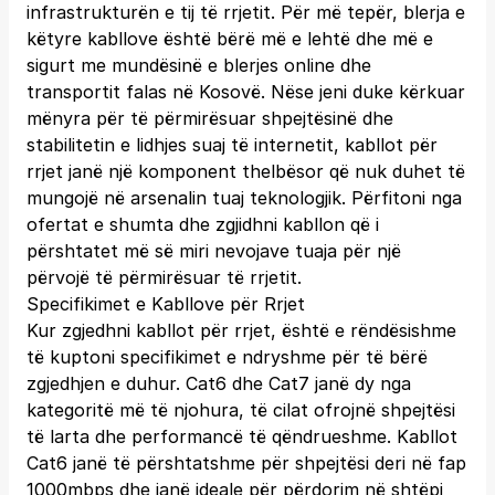
infrastrukturën e tij të rrjetit. Për më tepër, blerja e
këtyre kabllove është bërë më e lehtë dhe më e
sigurt me mundësinë e blerjes online dhe
transportit falas në Kosovë. Nëse jeni duke kërkuar
mënyra për të përmirësuar shpejtësinë dhe
stabilitetin e lidhjes suaj të internetit, kabllot për
rrjet janë një komponent thelbësor që nuk duhet të
mungojë në arsenalin tuaj teknologjik. Përfitoni nga
ofertat e shumta dhe zgjidhni kabllon që i
përshtatet më së miri nevojave tuaja për një
përvojë të përmirësuar të rrjetit.
Specifikimet e Kabllove për Rrjet
Kur zgjedhni kabllot për rrjet, është e rëndësishme
të kuptoni specifikimet e ndryshme për të bërë
zgjedhjen e duhur. Cat6 dhe Cat7 janë dy nga
kategoritë më të njohura, të cilat ofrojnë shpejtësi
të larta dhe performancë të qëndrueshme. Kabllot
Cat6 janë të përshtatshme për shpejtësi deri në fap
1000mbps dhe janë ideale për përdorim në shtëpi