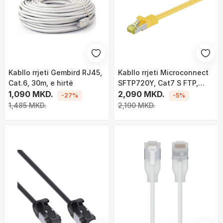
Kabllo rrjeti Gembird RJ45,
Kabllo rrjeti Microconnect
Cat.6, 30m, e hirtë
SFTP720Y, Cat7 S FTP,
1,090 MKD.
20m, e verdhë
2,090 MKD.
-27%
-5%
1,485 MKD.
2,190 MKD.