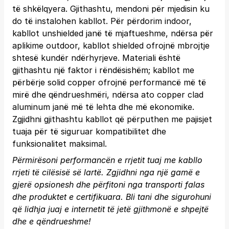
të shkëlqyera. Gjithashtu, mendoni për mjedisin ku
do të instalohen kabllot. Për përdorim indoor,
kabllot unshielded janë të mjaftueshme, ndërsa për
aplikime outdoor, kabllot shielded ofrojnë mbrojtje
shtesë kundër ndërhyrjeve. Materiali është
gjithashtu një faktor i rëndësishëm; kabllot me
përbërje solid copper ofrojnë performancë më të
mirë dhe qëndrueshmëri, ndërsa ato copper clad
aluminum janë më të lehta dhe më ekonomike.
Zgjidhni gjithashtu kabllot që përputhen me pajisjet
tuaja për të siguruar kompatibilitet dhe
funksionalitet maksimal.
Përmirësoni performancën e rrjetit tuaj me kabllo
rrjeti të cilësisë së lartë. Zgjidhni nga një gamë e
gjerë opsionesh dhe përfitoni nga transporti falas
dhe produktet e certifikuara.
Bli tani
dhe sigurohuni
që lidhja juaj e internetit të jetë gjithmonë e shpejtë
dhe e qëndrueshme!