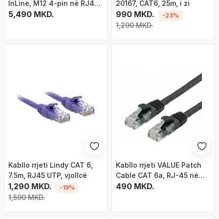
InLine, M12 4-pin në RJ45,
20167, CAT6, 25m, i zi
CAT5E 7.5m, e verdhë
5,490 MKD.
990 MKD.
-23%
1,290 MKD.
Kabllo rrjeti Lindy CAT 6,
Kabllo rrjeti VALUE Patch
7.5m, RJ45 UTP, vjollcë
Cable CAT 6a, RJ-45 në
1,290 MKD.
RJ-45, 1.5 m, e zezë
490 MKD.
-19%
1,590 MKD.