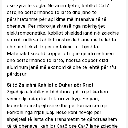
ose zyra të vogla. Në anën tjetër, kabllot Cat7
ofrojnë performancë të lartë dhe janë të
përshtatshme për aplikime më intensive të të
dhënave. Për mbrojtje shtesë nga ndërhyrjet
elektromagnetike, kabllot shielded janë një zgjedhje
e mirë, ndërsa kabllot unshielded janë më të lehta
dhe më fleksibile për instalime të thjeshta.
Materialet si solid copper ofrojnë qëndrueshmëri
dhe performancë të lartë, ndërsa copper clad
aluminum janë më ekonomikë dhe të lehtë për t'u
përdorur.
Si të Zgjidhni Kabllot e Duhur për Rrjet
Zgjedhja e kabllove të duhura për rrjet kërkon
vëmendje ndaj disa faktorëve kyç. Së pari,
konsideroni shpejtësinë dhe performancën që
kërkoni nga rrjeti juaj. Nëse keni nevojë për
shpejtësi të larta dhe transmetim të qëndrueshëm
të të dhënave, kabllot Cat6 ose Cat7 janë zgjedhje