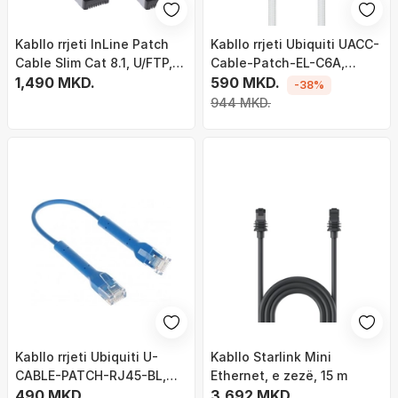
Kabllo rrjeti InLine Patch
Kabllo rrjeti Ubiquiti UACC-
Cable Slim Cat 8.1, U/FTP,
Cable-Patch-EL-C6A,
10m, e zezë
1,490 MKD.
Cat6A 0.15m, RJ45,
590 MKD.
-38%
transparente
944 MKD.
Kabllo rrjeti Ubiquiti U-
Kabllo Starlink Mini
CABLE-PATCH-RJ45-BL,
Ethernet, e zezë, 15 m
Cat6, 0.1m, blu
490 MKD.
3,692 MKD.