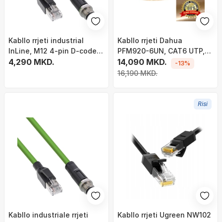
Kabllo rrjeti industrial
Kabllo rrjeti Dahua
InLine, M12 4-pin D-coded
PFM920-6UN, CAT6 UTP,
në RJ45, CAT5E, 5m, i
4,290 MKD.
305m, e zezë
14,090 MKD.
-13%
verdhë
16,190 MKD.
Risi
Kabllo industriale rrjeti
Kabllo rrjeti Ugreen NW102