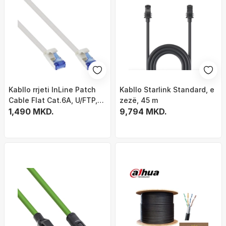
Kabllo rrjeti InLine Patch
Kabllo Starlink Standard, e
Cable Flat Cat.6A, U/FTP,
zezë, 45 m
10m, e bardhë
1,490 MKD.
9,794 MKD.