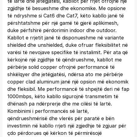
të lartë dhe jetëgjatësi, kabllot për rrjet ofrojnë një
zgjidhje të besueshme dhe ekonomike. Me opsione
të ndryshme si Cat6 dhe Cat7, këto kabllo janë të
përshtatshme për një gamë të gjerë aplikimesh,
duke përfshirë përdorimin indoor dhe outdoor.
Kabllot e rrjetit janë të disponueshme në variante
shielded dhe unshielded, duke ofruar fleksibilitet në
varësi të nevojave specifike të instalimit. Për ata që
kërkojnë një zgjidhje të qëndrueshme, kabllot me
përbërje solid copper ofrojnë performancë të
shkëlqyer dhe jetëgjatësi, ndërsa ato me përbërje
copper clad aluminum janë një opsion më ekonomik
dhe fleksibil. Me performancë të shpejtë deri në fap
1000mbps, këto kabllo sigurojnë transmetim të
dhënash pa ndërprerje dhe me cilësi të lartë.
Kombinimi i performancës së lartë,
qëndrueshmërisë dhe vlerës për paratë e bën
investimin në kabllo rrjeti një zgjedhje të zgjuar për
çdo përdorues që kërkon të përmirësojë