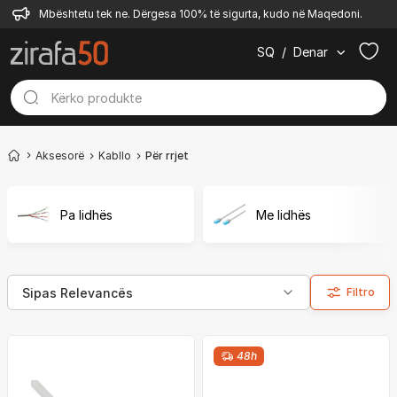
Mbështetu tek ne. Dërgesa 100% të sigurta, kudo në Maqedoni.
SQ
/
Denar
Aksesorë
Kabllo
Për rrjet
Pa lidhës
Me lidhës
Filtro
48h