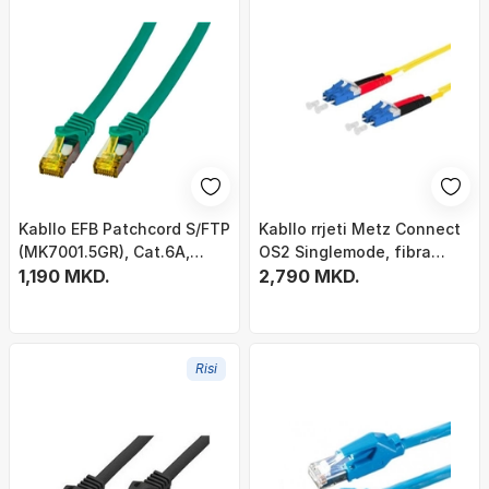
Kabllo EFB Patchcord S/FTP
Kabllo rrjeti Metz Connect
(MK7001.5GR), Cat.6A,
OS2 Singlemode, fibra
LSZH, Cat.7, 5m, e gjelbër
1,190 MKD.
optike, 1.5m, e verdhë
2,790 MKD.
Risi