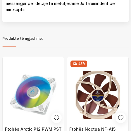
messenger për detaje të mëtutjeshme.Ju faleminderit për
mirëkuptim.
Produkte të ngjashme:
48h
Ftohës Arctic P12 PWM PST
Ftohës Noctua NF-A15