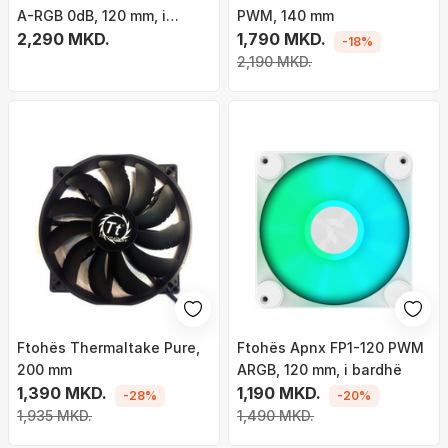
A-RGB 0dB, 120 mm, i
PWM, 140 mm
bardhë
2,290 MKD.
1,790 MKD.
-18%
2,190 MKD.
Ftohës Thermaltake Pure,
Ftohës Apnx FP1-120 PWM
200 mm
ARGB, 120 mm, i bardhë
1,390 MKD.
1,190 MKD.
-28%
-20%
1,935 MKD.
1,490 MKD.