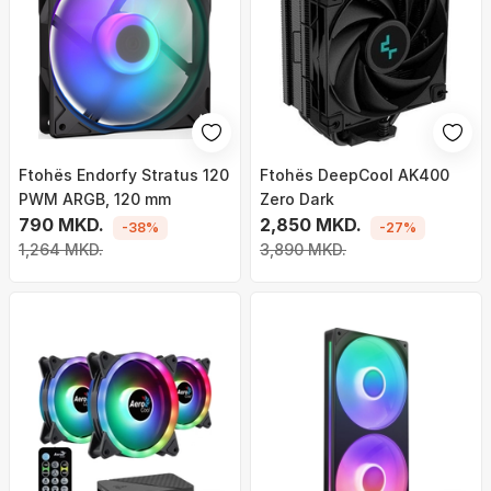
Ftohës Endorfy Stratus 120
Ftohës DeepCool AK400
PWM ARGB, 120 mm
Zero Dark
790 MKD.
2,850 MKD.
-38%
-27%
1,264 MKD.
3,890 MKD.