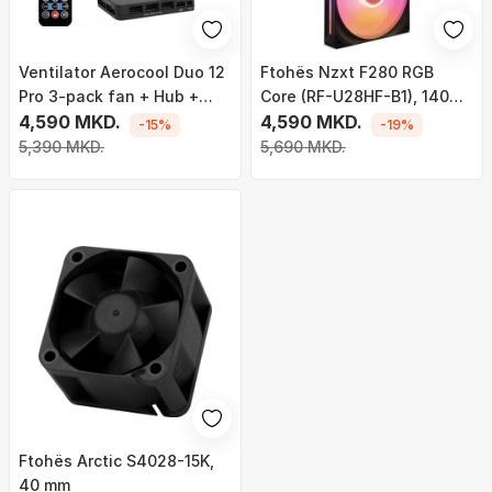
Ventilator Aerocool Duo 12
Ftohës Nzxt F280 RGB
Pro 3-pack fan + Hub +
Core (RF-U28HF-B1), 140
Remote control
4,590 MKD.
mm
4,590 MKD.
-15%
-19%
5,390 MKD.
5,690 MKD.
Ftohës Arctic S4028-15K,
40 mm