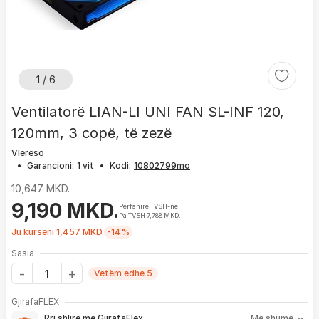
1 / 6
Ventilatorë LIAN-LI UNI FAN SL-INF 120,
120mm, 3 copë, të zezë
Vlerëso
•
Garancioni:
1 vit
•
Kodi:
10,647 MKD.
9,190 MKD.
Përfshirë TVSH-në
Pa TVSH 7,788 MKD.
Ju kurseni 1,457 MKD.
-14%
Sasia
Vetëm edhe 5
Me GjirafaFLEX përfitoni:
GjirafaFLEX
-
Prioritet
për zgjidhjen e çdo problemi me produktin brenda
Rri shlirë me GjirafaFlex
Më shumë