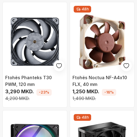
48h
Ftohës Phanteks T30
Ftohës Noctua NF-A4x10
PWM, 120 mm
FLX, 40 mm
3,290 MKD.
1,250 MKD.
-23%
-16%
4,290 MKD.
1,490 MKD.
48h