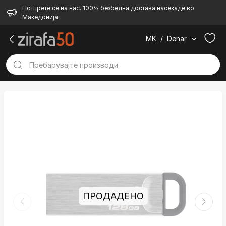
Потпрете се на нас. 100% безбедна достава насекаде во
Македонија.
MK
/
Denar
ПРОДАДЕНО