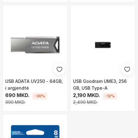
USB ADATA UV250 - 64GB,
USB Goodram UME3, 256
i argjendtë
GB, USB Type-A
690 MKD.
2,190 MKD.
-30%
-12%
990 MKD.
2,490 MKD.