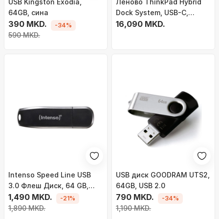
USB Kingston Exodia,
Леново ThinkPad Hybrid
64GB, сина
Dock System, USB-C,
390 MKD.
40AF0135EU
16,090 MKD.
-34%
590 MKD.
Intenso Speed Line USB
USB диск GOODRAM UTS2,
3.0 Флеш Диск, 64 GB,
64GB, USB 2.0
Црн
1,490 MKD.
790 MKD.
-21%
-34%
1,890 MKD.
1,190 MKD.