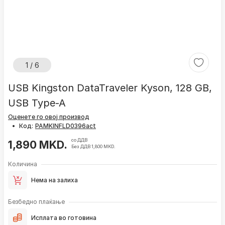
1 / 6
USB Kingston DataTraveler Kyson, 128 GB,
USB Type-A
Оценете го овој производ
•
Код:
со ДДВ
1,890 MKD.
Без ДДВ 1,800 MKD.
Количина
Нема на залиха
Безбедно плаќање
Исплата во готовина