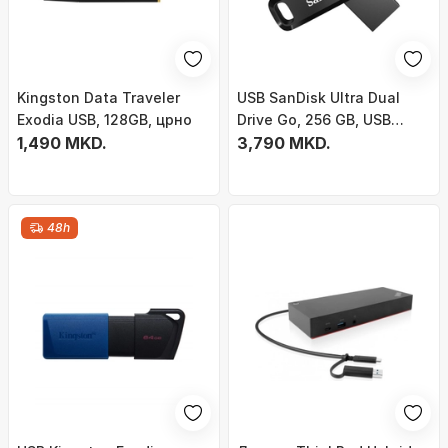
Kingston Data Traveler
USB SanDisk Ultra Dual
Exodia USB, 128GB, црно
Drive Go, 256 GB, USB
1,490 MKD.
Type-A / USB Type-C
3,790 MKD.
48h