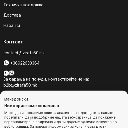
Техничка поддршка
Достава
Нарачки
Контакт
contact@zirafa50.mk
+38922633364
За барања на понуди, контактирајте нѐ на:
b2b@zirafa50.mk
Jадранска Магистрала 86, Skopje, North Macedonia
македонски
Ние користиме колачиња
Може да ги поставиме овие за анализа на податоците за нашите
посетители, да ја подобриме нашата веб-страница, да покажеме
персонализирана содржина и да ви дадеме одлично искуство во
веб-страница. За повеќе информации за колачињата што ги