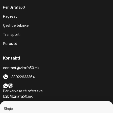
Për Gjirafa50
Pagesat
Çështje teknike
Transporti
Porositë
Kontakti
contact@zirafa50.mk
+38922633364
Për kërkesa të ofertave:
b2b@zirafa50.mk
Jadranska Magistrala No. 86, Skopje, North Macedonia
Shqip