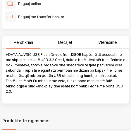
Paguaj online
Paguaj me transfer bankar
Përshkrimi
Detajet
Vlerësime
ADATA AUV150 USB Flash Drive ofron 128GB hapësirë të besueshme
me shpejtësi të lartë USB 3.2 Gen 1, duke e bërë ideal për transferimin e
dokumenteve, fotove, videove dhe skedarëve të tjerë për vetëm disa
sekonda. Trupi i tij elegant i zi përmban një dizajn pa kapak me lidhës
rrëshqitës, që mbron portën USB dhe shmang humbjen e kapakut.
Është i lehtë për t’u mbajtur me vete, funksionon menjëherë falë
teknologjisë plug-and-play dhe është kompatibil edhe me porta USB
2.0.
Produkte të ngjashme: