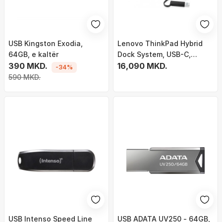
USB Kingston Exodia,
Lenovo ThinkPad Hybrid
64GB, e kaltër
Dock System, USB-C,
390 MKD.
40AF0135EU
16,090 MKD.
-34%
590 MKD.
USB Intenso Speed ​​Line
USB ADATA UV250 - 64GB,