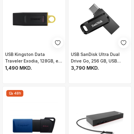
USB Kingston Data
USB SanDisk Ultra Dual
Traveler Exodia, 128GB, e
Drive Go, 256 GB, USB
zezë
1,490 MKD.
Type-A / USB Type-C
3,790 MKD.
48h