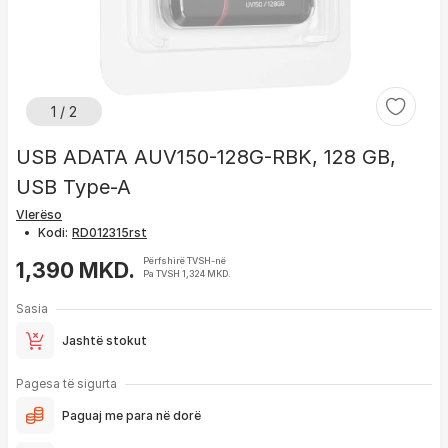
1 / 2
USB ADATA AUV150-128G-RBK, 128 GB,
USB Type-A
Vlerëso
•
Kodi:
Përfshirë TVSH-në
1,390 MKD.
Pa TVSH 1,324 MKD.
Sasia
Jashtë stokut
Pagesa të sigurta
Paguaj me para në dorë