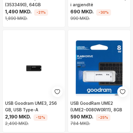
(3533490), 64GB
i argjendtë
1,490 MKD.
690 MKD.
-21%
-30%
1,890 MKD.
990 MKD.
USB Goodram UME3, 256
USB GoodRam UME2
GB, USB Type-A
(UME2-0080W0R11), 8GB
2,190 MKD.
590 MKD.
-12%
-25%
2,490 MKD.
784 MKD.