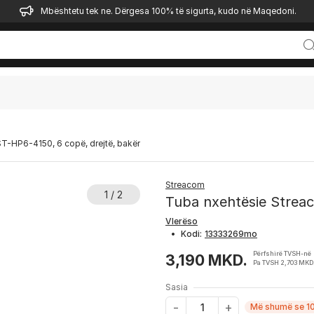
Mbështetu tek ne. Dërgesa 100% të sigurta, kudo në Maqedoni.
T-HP6-4150, 6 copë, drejtë, bakër
Streacom
1 / 2
Tuba nxehtësie Streac
Vlerëso
•
Kodi:
Përfshirë TVSH-në
3,190 MKD.
Pa TVSH 2,703 MKD
Sasia
Më shumë se 10