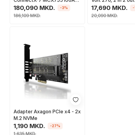
ConnectX-7 MCX755106AS-
Volt 276, 2 in 2 out
HEAT, 200Gb/s NDR200 HDR
180,090 MKD.
17,690 MKD.
-3%
-
200GbE, dy porta, me
186,109 MKD.
20,090 MKD.
ftohës
Adapter Axagon PCIe x4 - 2x
M.2 NVMe
1,190 MKD.
-27%
1,635 MKD.