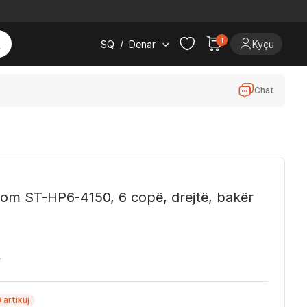
1
SQ
/
Denar
Kyçu
Chat
om ST-HP6-4150, 6 copë, drejtë, bakër
.
 artikuj