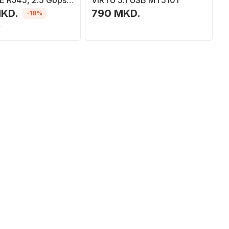
E RJ45, 2.5 Gbps,
VIRTU 5.1 USB MT5101
MKD.
790 MKD.
-18%
.