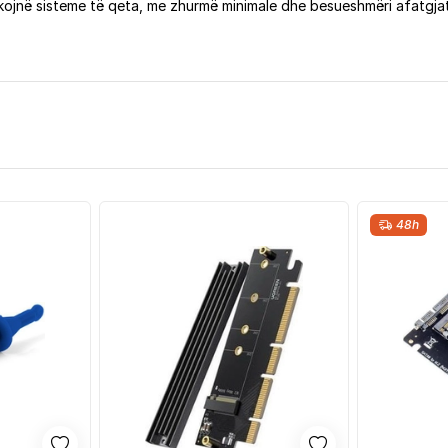
kojnë sisteme të qeta, me zhurmë minimale dhe besueshmëri afatgja
48h