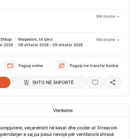
Më shumë
do problemi me produktin brenda 1 viti nga blerja
ervisim, zëvendësim apo kthim
 nënkupton periudhën prej kur bëhet verifikimi i porosisë suaj,
ë të produktit të servisuar
pa pagesë
që ju e pranoni përmes email-it apo SMS-it.
t
Shkup
Maqedoni, të tjera
Më shumë
odukti arrin sipas afatit kohor të vendosur më lartë. Ju do të
or 2026
08 shtator 2026 - 09 shtator 2026
ërmes emailit rreth vendndodhjes së porosisë suaj, duke
dukti arrin në depon tonë, dhe momentin kur niset në dërgesë
Paguaj online
Paguaj me transfer bankar
ë sipas parashikimit të vendosur më lartë. Ju lusim të keni parasysh
ferimi të shtyhet për rreth 2 ditë.
SHTO NË SHPORTË
Vlerësime
kompjuterë, veçanërisht në kasat dhe cooler-at Streacom.
përndarjen e saj pa pasur nevojë për ventilatorë shtesë.