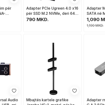
im për
Adapter PCIe Ugreen 4.0 x16
Adapter M
NA-
për SSD M.2 NVMe, deri 64
SATA në M
 i kaltër
Gbps, i zi
6Gb/s, M
790 MKD.
1,090 
1,190 MKD.
rsal Audio
Mbajtës kartele grafike
Adapter r