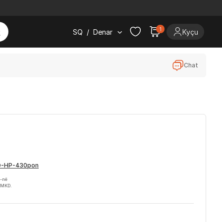
1
SQ
/
Denar
Kyçu
Chat
H-në
 MKD.