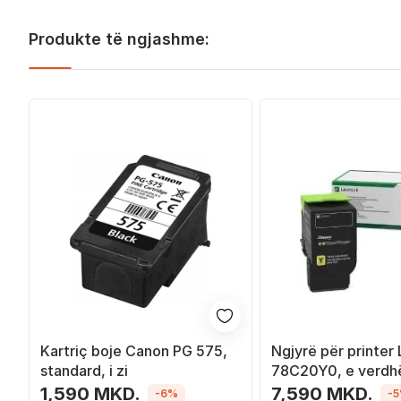
Produkte të ngjashme:
Kartriç boje Canon PG 575,
Ngjyrë për printer
standard, i zi
78C20Y0, e verdh
1,590 MKD.
7,590 MKD.
-6%
-