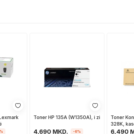
 Lexmark
Toner HP 135A (W1350A), i zi
Toner Kon
ë
328K, kase
zezë
4,690 MKD.
6,490 
5%
-6%