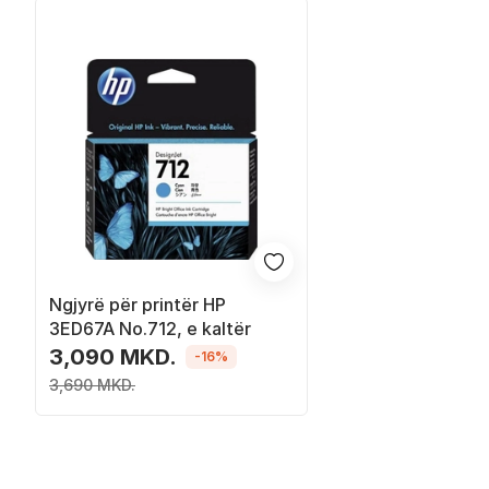
Ngjyrë për printër HP
3ED67A No.712, e kaltër
3,090 MKD.
-16%
3,690 MKD.