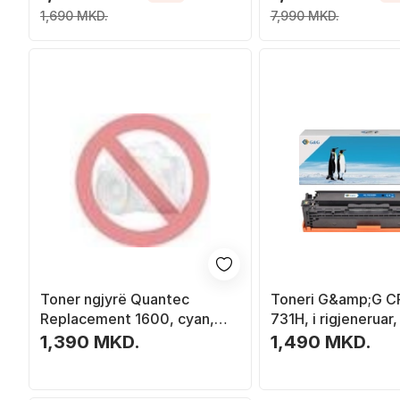
1,690 MKD.
7,990 MKD.
Toner ngjyrë Quantec
Toneri G&amp;G C
Replacement 1600, cyan,
731H, i rigjeneruar
deri 2500 faqe, kompatibil
faqe, i zi
1,390 MKD.
1,490 MKD.
me Minolta 1600 1650 1680
1690