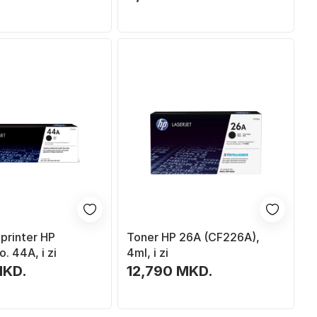
printer HP
Toner HP 26A (CF226A),
. 44A, i zi
4ml, i zi
MKD.
12,790 MKD.