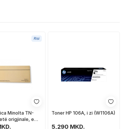
Risi
ica Minolta TN-
Toner HP 106A, i zi (W1106A)
të origjinale, e
MKD.
5,290 MKD.