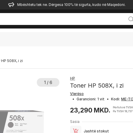
Mbështetu tek ne. Dërgesa 100% të sigurta, kudo në Maqedoni.
 HP 508X, i zi
HP
1 / 6
Toner HP 508X, i zi
Vlerëso
•
Garancioni:
1 vit
•
Kodi:
Përfshirë TVS
23,290 MKD.
Pa TVSH 19,737
Sasia
Jashtë stokut