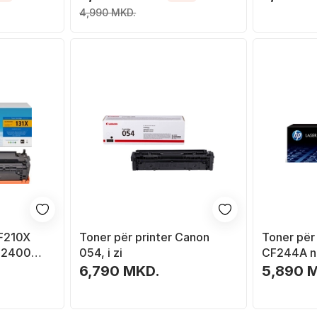
4,990 MKD.
F210X
Toner për printer Canon
Toner për 
, 2400
054, i zi
CF244A no
6,790 MKD.
5,890 