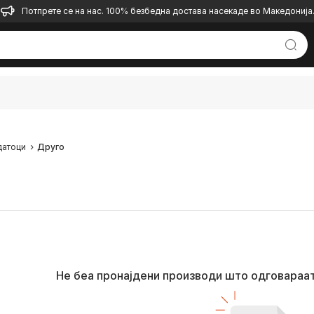
Потпрете се на нас. 100% безбедна достава насекаде во Македонија
атоци
Друго
Не беа пронајдени производи што одговараа