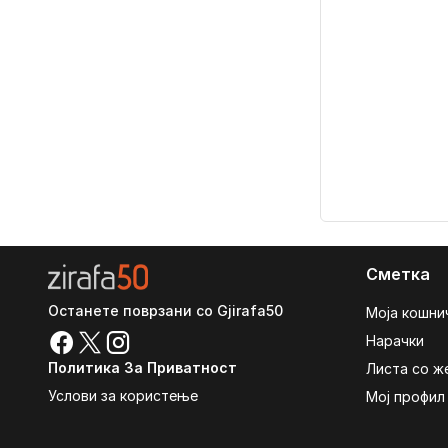
Сметка
Останете поврзани со Gjirafa50
Моја кошни
Нарачки
Политика За Приватност
Листа со ж
Услови за користење
Мој профил