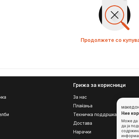
Продолжете со купув
Грижа за корисници
чка
За нас
Плаќања
македо
Ние ко
елби
Техничка поддршка
Може да г
Достава
да ја по
содржина
Нарачки
информац