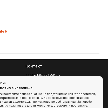
ање
Контакт
contact@zirafa50.mk
+38922633364
нски
ристиме колачиња
За барања на понуди, контактирајте нѐ
и поставиме овие за анализа на податоците за нашите посетители,
добриме нашата веб-страница, да покажеме персонализирана
на:
 и да ви дадеме одлично искуство во веб-страница. За повеќе
b2b@zirafa50.mk
ии за колачињата што ги користиме, отворете ги поставките.