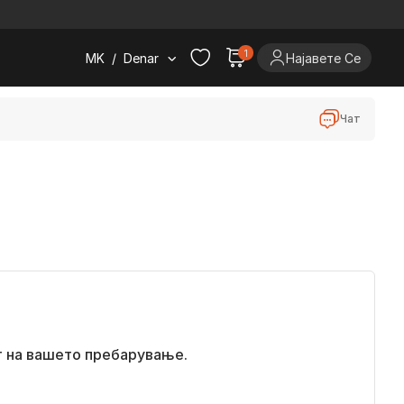
.
1
MK
/
Denar
Најавете Се
Чат
т на вашето пребарување.