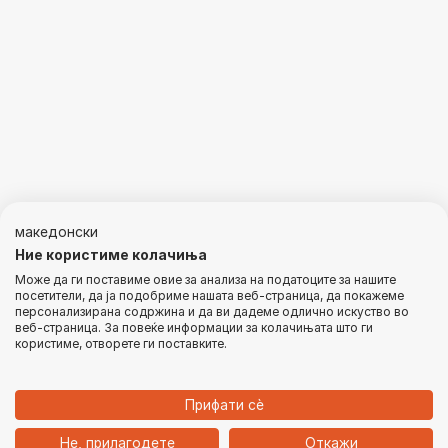
македонски
Ние користиме колачиња
Може да ги поставиме овие за анализа на податоците за нашите
посетители, да ја подобриме нашата веб-страница, да покажеме
персонализирана содржина и да ви дадеме одлично искуство во
веб-страница. За повеќе информации за колачињата што ги
користиме, отворете ги поставките.
Прифати сѐ
1
Не, прилагодете
Откажи