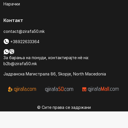
Нарачки
Контакт
contact@zirafa50.mk
+38922633364
За барања на понуди, контактирајте нѐ на:
b2b@zirafa50.mk
Jадранска Магистрала 86, Skopje, North Macedonia
© Сите права се задржани