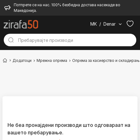
Потпрете се на нас. 100% безбедна достава насекаде во
Македонија.
MK
/
Denar
Додатоци
Мрежна опрема
Опрема за касиерство и складирањ
Не беа пронајдени производи што одговараат на
вашето пребарување.