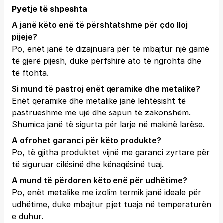
Pyetje të shpeshta
A janë këto enë të përshtatshme për çdo lloj
pijeje?
Po, enët janë të dizajnuara për të mbajtur një gamë
të gjerë pijesh, duke përfshirë ato të ngrohta dhe
të ftohta.
Si mund të pastroj enët qeramike dhe metalike?
Enët qeramike dhe metalike janë lehtësisht të
pastrueshme me ujë dhe sapun të zakonshëm.
Shumica janë të sigurta për larje në makinë larëse.
A ofrohet garanci për këto produkte?
Po, të gjitha produktet vijnë me garanci zyrtare për
të siguruar cilësinë dhe kënaqësinë tuaj.
A mund të përdoren këto enë për udhëtime?
Po, enët metalike me izolim termik janë ideale për
udhëtime, duke mbajtur pijet tuaja në temperaturën
e duhur.