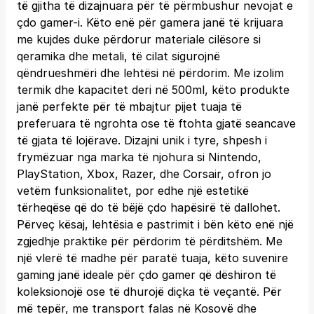
të gjitha të dizajnuara për të përmbushur nevojat e
çdo gamer-i. Këto enë për gamera janë të krijuara
me kujdes duke përdorur materiale cilësore si
qeramika dhe metali, të cilat sigurojnë
qëndrueshmëri dhe lehtësi në përdorim. Me izolim
termik dhe kapacitet deri në 500ml, këto produkte
janë perfekte për të mbajtur pijet tuaja të
preferuara të ngrohta ose të ftohta gjatë seancave
të gjata të lojërave. Dizajni unik i tyre, shpesh i
frymëzuar nga marka të njohura si Nintendo,
PlayStation, Xbox, Razer, dhe Corsair, ofron jo
vetëm funksionalitet, por edhe një estetikë
tërheqëse që do të bëjë çdo hapësirë të dallohet.
Përveç kësaj, lehtësia e pastrimit i bën këto enë një
zgjedhje praktike për përdorim të përditshëm. Me
një vlerë të madhe për paratë tuaja, këto suvenire
gaming janë ideale për çdo gamer që dëshiron të
koleksionojë ose të dhurojë diçka të veçantë. Për
më tepër, me transport falas në Kosovë dhe