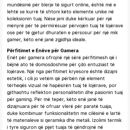
mundësinë për blerje të sigurt online, është më e
lehtë se kurrë të shtoni këto elemente unike në
koleksionin tuaj. Nëse jeni duke kërkuar për një
mënyrë për të përmirësuar përvojën tuaj të lojërave
ose për të gjetur dhuratën e përsosur për një mik
gamer, këto enë janë zgjidhja ideale.
Përfitimet e Enëve për Gamera
Enët për gamera ofrojnë një sërë përfitimesh që i
bëjnë ato të domosdoshme për çdo entuziast të
lojërave. Një nga përfitimet kryesore është dizajni
estetik, i cili jo vetëm që përbën një element
tërheqës vizual në hapësirën tuaj të lojërave, por
gjithashtu reflekton personalitetin dhe pasionin tuaj
për gaming. Për më tepër, këto enë janë të
dizajnuara për të ofruar vlerë për paratë tuaja,
duke kombinuar funksionalitetin me cilësinë e lartë
të materialeve si qeramika dhe metali. Izolimi termik
i tyre siguron që pijet tuaja të qëndrojnë në