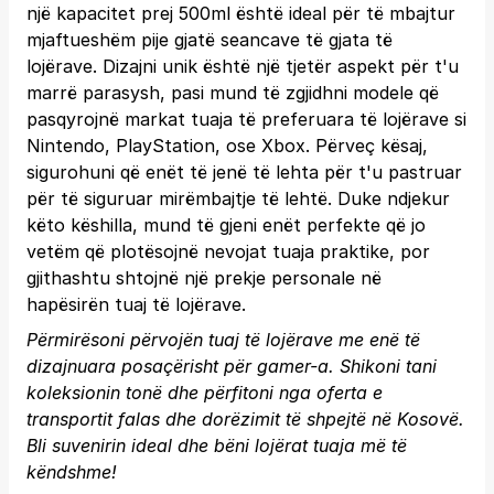
një kapacitet prej 500ml është ideal për të mbajtur
mjaftueshëm pije gjatë seancave të gjata të
lojërave. Dizajni unik është një tjetër aspekt për t'u
marrë parasysh, pasi mund të zgjidhni modele që
pasqyrojnë markat tuaja të preferuara të lojërave si
Nintendo, PlayStation, ose Xbox. Përveç kësaj,
sigurohuni që enët të jenë të lehta për t'u pastruar
për të siguruar mirëmbajtje të lehtë. Duke ndjekur
këto këshilla, mund të gjeni enët perfekte që jo
vetëm që plotësojnë nevojat tuaja praktike, por
gjithashtu shtojnë një prekje personale në
hapësirën tuaj të lojërave.
Përmirësoni përvojën tuaj të lojërave me enë të
dizajnuara posaçërisht për gamer-a. Shikoni tani
koleksionin tonë dhe përfitoni nga oferta e
transportit falas dhe dorëzimit të shpejtë në Kosovë.
Bli suvenirin ideal
dhe bëni lojërat tuaja më të
këndshme!