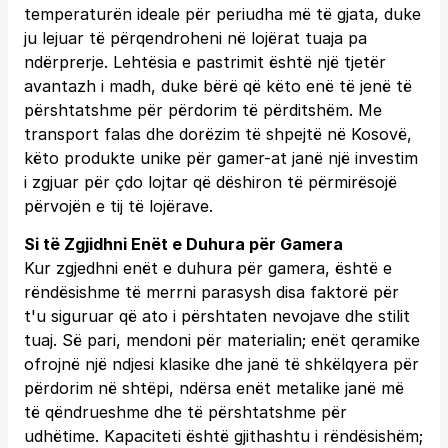
temperaturën ideale për periudha më të gjata, duke
ju lejuar të përqendroheni në lojërat tuaja pa
ndërprerje. Lehtësia e pastrimit është një tjetër
avantazh i madh, duke bërë që këto enë të jenë të
përshtatshme për përdorim të përditshëm. Me
transport falas dhe dorëzim të shpejtë në Kosovë,
këto produkte unike për gamer-at janë një investim
i zgjuar për çdo lojtar që dëshiron të përmirësojë
përvojën e tij të lojërave.
Si të Zgjidhni Enët e Duhura për Gamera
Kur zgjedhni enët e duhura për gamera, është e
rëndësishme të merrni parasysh disa faktorë për
t'u siguruar që ato i përshtaten nevojave dhe stilit
tuaj. Së pari, mendoni për materialin; enët qeramike
ofrojnë një ndjesi klasike dhe janë të shkëlqyera për
përdorim në shtëpi, ndërsa enët metalike janë më
të qëndrueshme dhe të përshtatshme për
udhëtime. Kapaciteti është gjithashtu i rëndësishëm;