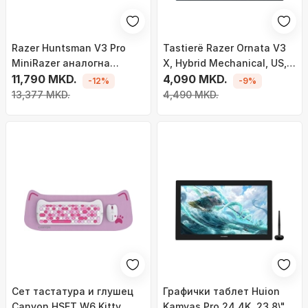
Razer Huntsman V3 Pro
Tastierë Razer Ornata V3
MiniRazer аналогна
X, Hybrid Mechanical, US, e
оптичка Gen-2 RGB LED
11,790 MKD.
zezë
4,090 MKD.
-12%
-9%
тастатура, САД
13,377 MKD.
4,490 MKD.
Сет тастатура и глушец
Графички таблет Huion
Canyon HSET W6 Kitty
Kamvas Pro 24 4K, 23.8\",