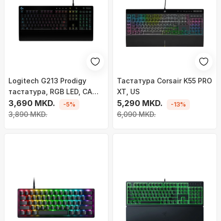
Logitech G213 Prodigy
Тастатура Corsair K55 PRO
тастатура, RGB LED, САД,
XT, US
црна
3,690 MKD.
5,290 MKD.
-5%
-13%
3,890 MKD.
6,090 MKD.