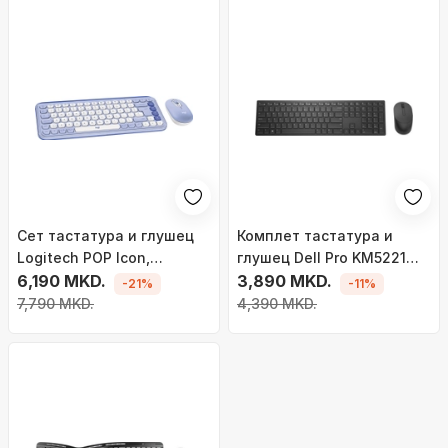
Сет тастатура и глушец
Комплет тастатура и
Logitech POP Icon,
глушец Dell Pro KM5221W,
Bluetooth,
6,190 MKD.
безжичен, распоред EN
3,890 MKD.
-21%
-11%
повеќеплатформски,
LT, црн
7,790 MKD.
4,390 MKD.
виолетова и бела