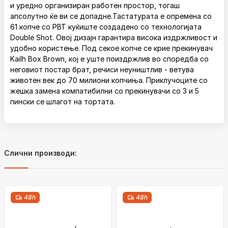
и уредно организиран работен простор, тогаш
апсолутно ќе ви се допадне.Тастатурата е опремена со
61 копче со PBT куќиште создадено со технологијата
Double Shot. Овој дизајн гарантира висока издржливост и
удобно користење. Под секое копче се крие прекинувач
Kailh Box Brown, кој е уште поиздржлив во споредба со
неговиот постар брат, речиси неуништлив - ветува
животен век до 70 милиони копчиња. Приклучоците со
жешка замена компатибилни со прекинувачи со 3 и 5
пински се шлагот на тортата.
Слични производи:
48h
48h