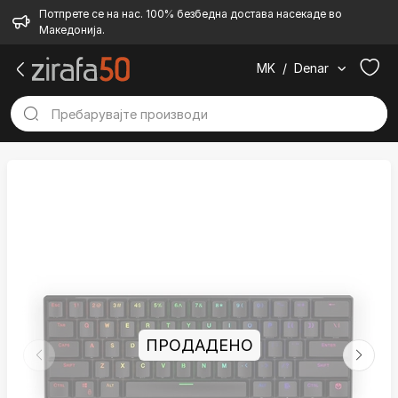
Потпрете се на нас. 100% безбедна достава насекаде во
Македонија.
MK
/
Denar
ПРОДАДЕНО