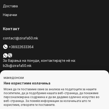
Достава
Нарачки
Контакт
contact@zirafa50.mk
+38922633364
За барања на понуди, контактирајте нѐ на:
b2b@zirafa50.mk
Jадранска Магистрала 86, Skopje, North Macedonia
македонски
Ние користиме колачиња
Може да ги поставиме овие за анализа на податоците за нашите
посетители, да ја подобриме нашата веб-страница, да покажеме
персонализирана содржина и да ви дадеме одлично искуство во
веб-страница. За повеќе информации за колачињата што ги
© Сите права се задржани
користиме, отворете ги поставките.