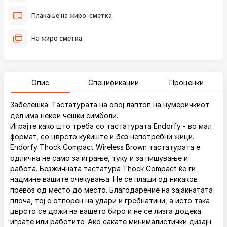
Плаќање на жиро-сметка
На жиро сметка
Опис
Спецификации
Проценки
Забелешка: Тастатурата на овој лаптоп на нумеричкиот
дел има некои чешки симболи.
Играјте како што треба со тастатурата Endorfy - во мал
формат, со цврсто куќиште и без непотребни жици.
Endorfy Thock Compact Wireless Brown тастатурата е
одлична не само за играње, туку и за пишување и
работа. Безжичната тастатура Thock Compact ќе ги
надмине вашите очекувања. Не се плаши од никаков
превоз од место до место. Благодарение на зајакнатата
плоча, тој е отпорен на удари и гребнатини, а исто така
цврсто се држи на вашето биро и не се лизга додека
играте или работите. Ако сакате минималистички дизајн