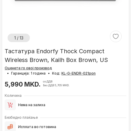
1 / 13
Тастатура Endorfy Thock Compact
Wireless Brown, Kailh Box Brown, US
Оценете го овој производ
•
Гаранција:
1 година
•
Код:
со ДДВ
5,990 MKD.
Без ДДВ 5,705 MKD.
Количина
Нема на залиха
Безбедно плаќање
Исплата во готовина