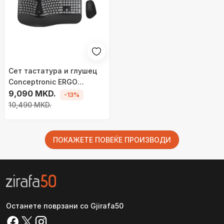
Сет тастатура и глушец
Conceptronic ERGO
Wireless, ергономски,
9,090 MKD.
-13%
QWERTY, црн
10,490 MKD.
ПОКАЖЕТЕ ПОВЕЌЕ ПРОИЗВОДИ
Останете поврзани со Gjirafa50