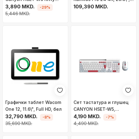
Edition, безжичен, 104
3,890 MKD.
QLED, црн
109,390 MKD.
-29%
тастери, розова
5,446 MKD.
Графички таблет Wacom
Сет тастатура и глушец
One 12, 11.6\", Full HD, бел
CANYON HSET-W5,
32,790 MKD.
безжичен 2.4 GHz, 105
4,190 MKD.
-8%
-7%
тастери, бел
35,690 MKD.
4,490 MKD.