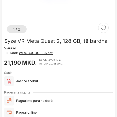
1 / 2
Syze VR Meta Quest 2, 128 GB, të bardha
Vlerëso
•
Kodi:
Përfshirë TVSH-në
21,190 MKD.
Pa TVSH 20,181 MKD.
Sasia
Jashtë stokut
Pagesa të sigurta
Paguaj me para në dorë
Paguaj online