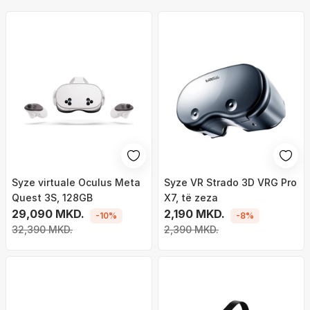
Syze virtuale Oculus Meta
Syze VR Strado 3D VRG Pro
Quest 3S, 128GB
X7, të zeza
29,090 MKD.
2,190 MKD.
-10%
-8%
32,390 MKD.
2,390 MKD.