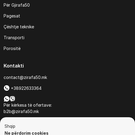
Për Gjirafa50
Pagesat
Çështje teknike
Transporti
Porositë
Kontakti
contact@zirafa50.mk
+38922633364
Për kërkesa të ofertave:
b2b@zirafa50.mk
Jadranska Magistrala No. 86, Skopje, North Macedonia
Shqip
Ne përdorim cookies