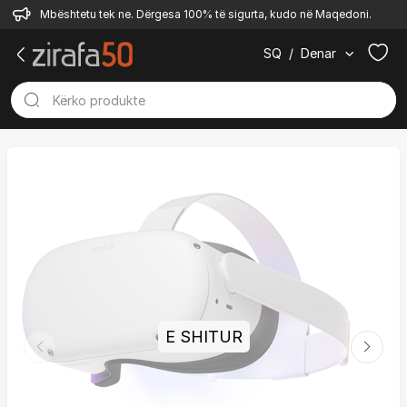
Mbështetu tek ne. Dërgesa 100% të sigurta, kudo në Maqedoni.
SQ
/
Denar
E SHITUR