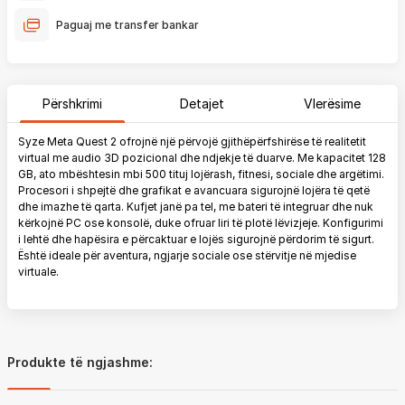
Paguaj me transfer bankar
Përshkrimi
Detajet
Vlerësime
Syze Meta Quest 2 ofrojnë një përvojë gjithëpërfshirëse të realitetit
virtual me audio 3D pozicional dhe ndjekje të duarve. Me kapacitet 128
GB, ato mbështesin mbi 500 tituj lojërash, fitnesi, sociale dhe argëtimi.
Procesori i shpejtë dhe grafikat e avancuara sigurojnë lojëra të qetë
dhe imazhe të qarta. Kufjet janë pa tel, me bateri të integruar dhe nuk
kërkojnë PC ose konsolë, duke ofruar liri të plotë lëvizjeje. Konfigurimi
i lehtë dhe hapësira e përcaktuar e lojës sigurojnë përdorim të sigurt.
Është ideale për aventura, ngjarje sociale ose stërvitje në mjedise
virtuale.
Produkte të ngjashme: