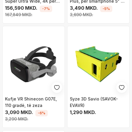
Super Ultra Wide, 4K për
Plus, për smartphone 5" 7",
sy, QLED, e zezë
156,590 MKD.
kënd shikimi 120°, të zeza
3,490 MKD.
-7%
-5%
167,849 MKD.
3,690 MKD.
Kufje VR Shinecon G07E,
Syze 3D Savio (SAVOK-
110 gradë, të zeza
EVAVR)
3,090 MKD.
1,290 MKD.
-6%
3,290 MKD.