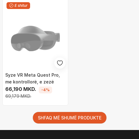
E shitur
Syze VR Meta Quest Pro,
me kontrollorë, e zezë
66,190 MKD.
-4%
69,179 MKD.
SHFAQ MË SHUMË PRODUKTE