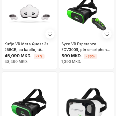
Kufje VR Meta Quest 3s,
Syze VR Esperanza
256GB, pa kabllo, të
EGV300R, për smartphone
bardha
45,090 MKD.
3.5" 6", me telekomandë
890 MKD.
-7%
-36%
Bluetooth, të zeza
48,490 MKD.
1,390 MKD.