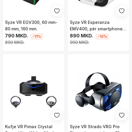
Syze VR EGV300, 60 mm-
Syze VR Esperanza
80 mm, 160 mm.
EMV400, për smartphone
790 MKD.
4.7" 6", rregullim lente, të
890 MKD.
-11%
-10%
zeza
890 MKD.
990 MKD.
Kufje VR Pimax Crystal
Syze VR Strado VRG Pro