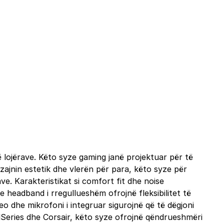
 lojërave. Këto syze gaming janë projektuar për të
izajnin estetik dhe vlerën për para, këto syze për
ave. Karakteristikat si comfort fit dhe noise
 headband i rregullueshëm ofrojnë fleksibilitet të
o dhe mikrofoni i integruar sigurojnë që të dëgjoni
elSeries dhe Corsair, këto syze ofrojnë qëndrueshmëri