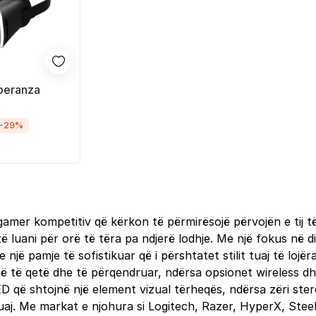
peranza
-29%
amer kompetitiv që kërkon të përmirësojë përvojën e tij të
ë luani për orë të tëra pa ndjerë lodhje. Me një fokus në d
 një pamje të sofistikuar që i përshtatet stilit tuaj të lojër
jë të qetë dhe të përqendruar, ndërsa opsionet wireless dhe
 që shtojnë një element vizual tërheqës, ndërsa zëri stere
tuaj. Me markat e njohura si Logitech, Razer, HyperX, Ste