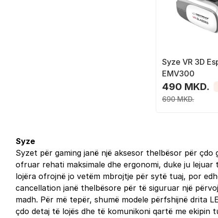
Syze VR 3D Es
EMV300
490 MKD.
690 MKD.
Syze
Syzet për gaming janë një aksesor thelbësor për çdo g
ofruar rehati maksimale dhe ergonomi, duke ju lejuar t
lojëra ofrojnë jo vetëm mbrojtje për sytë tuaj, por edhe
cancellation janë thelbësore për të siguruar një përvo
madh. Për më tepër, shumë modele përfshijnë drita LED
çdo detaj të lojës dhe të komunikoni qartë me ekipin 