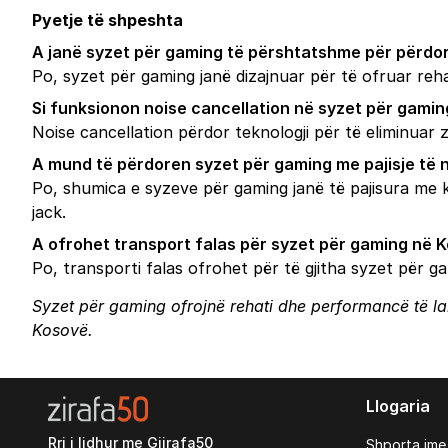
Pyetje të shpeshta
A janë syzet për gaming të përshtatshme për përdor
Po, syzet për gaming janë dizajnuar për të ofruar reha
Si funksionon noise cancellation në syzet për gamin
Noise cancellation përdor teknologji për të eliminuar 
A mund të përdoren syzet për gaming me pajisje të
Po, shumica e syzeve për gaming janë të pajisura me 
jack.
A ofrohet transport falas për syzet për gaming në 
Po, transporti falas ofrohet për të gjitha syzet për 
Syzet për gaming ofrojnë rehati dhe performancë të lartë
Kosovë.
Llogaria
Rri i lidhur me Gjirafa50
Shporta ime