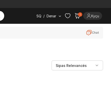
1
SQ
/
Denar
Kyçu
Chat