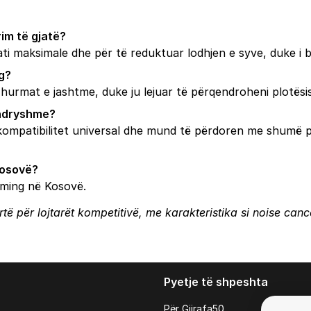
im të gjatë?
ti maksimale dhe për të reduktuar lodhjen e syve, duke i b
g?
zhurmat e jashtme, duke ju lejuar të përqendroheni plotësis
 ndryshme?
kompatibilitet universal dhe mund të përdoren me shumë p
Kosovë?
gaming në Kosovë.
 për lojtarët kompetitivë, me karakteristika si noise cancel
Pyetje të shpeshta
Për Gjirafa50