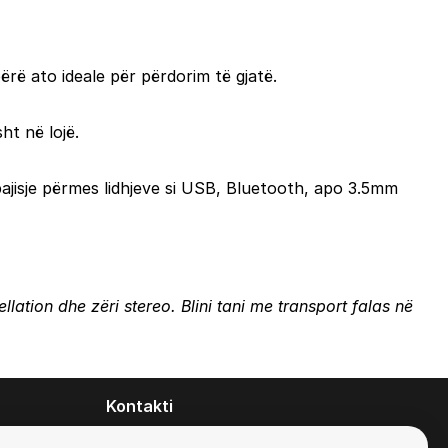
ërë ato ideale për përdorim të gjatë.
ht në lojë.
ajisje përmes lidhjeve si USB, Bluetooth, apo 3.5mm
lation dhe zëri stereo. Blini tani me transport falas në
Kontakti
contact@zirafa50.mk