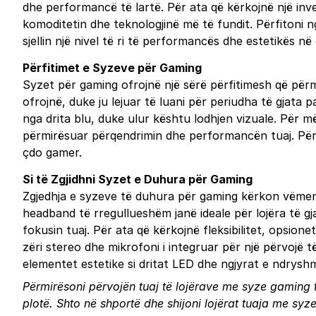
dhe performancë të lartë. Për ata që kërkojnë një inves
komoditetin dhe teknologjinë më të fundit. Përfitoni n
sjellin një nivel të ri të performancës dhe estetikës n
Përfitimet e Syzeve për Gaming
Syzet për gaming ofrojnë një sërë përfitimesh që përm
ofrojnë, duke ju lejuar të luani për periudha të gjata 
nga drita blu, duke ulur kështu lodhjen vizuale. Për më
përmirësuar përqendrimin dhe performancën tuaj. Për a
çdo gamer.
Si të Zgjidhni Syzet e Duhura për Gaming
Zgjedhja e syzeve të duhura për gaming kërkon vëmendj
headband të rregullueshëm janë ideale për lojëra të gj
fokusin tuaj. Për ata që kërkojnë fleksibilitet, opsionet
zëri stereo dhe mikrofoni i integruar për një përvojë t
elementet estetike si dritat LED dhe ngjyrat e ndrysh
Përmirësoni përvojën tuaj të lojërave me syze gaming t
plotë.
Shto në shportë
dhe shijoni lojërat tuaja me sy