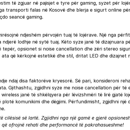
tim të zgjuar në pajisjet e tyre për gaming, syzet për lojër
ga transporti falas në Kosovë dhe blerja e sigurt online pë
ë çdo seancë gaming.
irësojnë ndjeshëm përvojën tuaj të lojërave. Një nga përf
pa ndjerë lodhje në sytë tuaj. Këto syze janë të dizajnuara
 tepër, opsionet si noise cancellation dhe zëri stereo sigur
ta që kërkojnë estetikë dhe stil, dritat LED dhe dizajnet 
e ndaj disa faktorëve kryesorë. Së pari, konsideroni reha
ata. Gjithashtu, zgjidhni syze me noise cancellation për t
 wireless janë të shkëlqyera për lëvizshmëri të lirë gjatë lo
ë plotë komunikimi dhe dëgjimi. Përfundimisht, zgjidhni një d
me.
ë cilësisë së lartë. Zgjidhni nga një gamë e gjerë opsionesh
ze që ofrojnë rehati dhe performancë të pakrahasueshme!