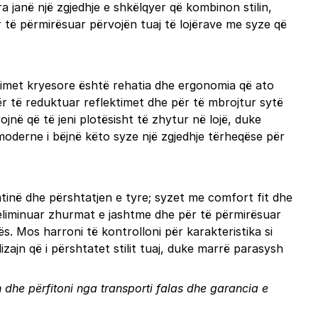
a janë një zgjedhje e shkëlqyer që kombinon stilin,
r të përmirësuar përvojën tuaj të lojërave me syze që
itimet kryesore është rehatia dhe ergonomia që ato
 për të reduktuar reflektimet dhe për të mbrojtur sytë
ojnë që të jeni plotësisht të zhytur në lojë, duke
moderne i bëjnë këto syze një zgjedhje tërheqëse për
tinë dhe përshtatjen e tyre; syzet me comfort fit dhe
ë eliminuar zhurmat e jashtme dhe për të përmirësuar
jës. Mos harroni të kontrolloni për karakteristika si
izajn që i përshtatet stilit tuaj, duke marrë parasysh
 dhe përfitoni nga transporti falas dhe garancia e