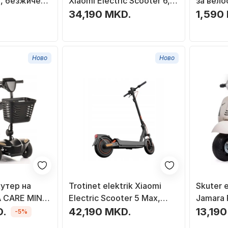
, безжичен,
Xiaomi Electric Scooter 6,
за вело
рн
склоплив, со екран, црн
електри
34,190 MKD.
1,590
водоотп
црна
Ново
Ново
утер на
Trotinet elektrik Xiaomi
Skuter e
 CARE MINI
Electric Scooter 5 Max,
Jamara 
W, црн
електричен мотор,
bateri 
D.
42,190 MKD.
13,19
-5%
батерија со висока
drita LE