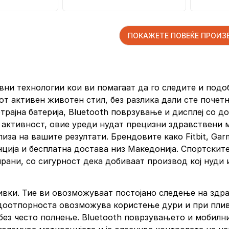
автономија, црн
ПОКАЖЕТЕ ПОВЕЌЕ ПРОИ
ни технологии кои ви помагаат да го следите и подоб
јот активен животен стил, без разлика дали сте почет
рајна батерија, Bluetooth поврзување и дисплеј со до
а активност, овие уреди нудат прецизни здравствени
а на вашите резултати. Брендовите како Fitbit, Garmi
ија и бесплатна достава низ Македонија. Спортските 
ирани, со сигурност дека добиваат производ кој нуди
вки. Тие ви овозможуваат постојано следење на здра
одоотпорноста овозможува користење дури и при плив
 без често полнење. Bluetooth поврзувањето и мобил