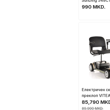
SunDing 548C1
14 функции, ц
990 MKD.
Електричен ск
преклоп VITEA
II, 6 km/h, 270
85,790 MK
89,990 MKD.