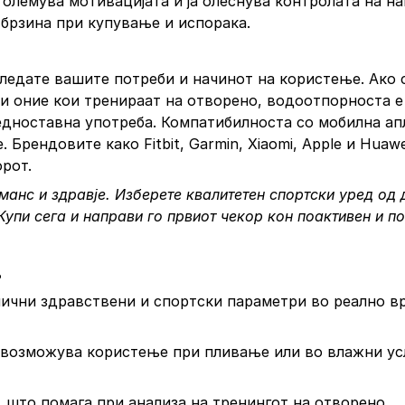
зголемува мотивацијата и ја олеснува контролата на н
 брзина при купување и испорака.
гледате вашите потреби и начинот на користење. Ако 
ли оние кои тренираат на отворено, водоотпорноста 
а едноставна употреба. Компатибилноста со мобилна ап
 Брендовите како Fitbit, Garmin, Xiaomi, Apple и Huaw
рот.
манс и здравје. Изберете квалитетен спортски уред од
Купи сега
и направи го првиот чекор кон поактивен и п
?
злични здравствени и спортски параметри во реално в
возможува користење при пливање или во влажни ус
 што помага при анализа на тренингот на отворено.