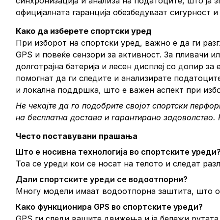
синхронизација и анализа на податоците, што ја 
официјалната гаранција обезбедуваат сигурност и
Како да изберете спортски уред
При изборот на спортски уред, важно е да ги раз
GPS и повеќе сензори за активност. За пливачи и
долготрајна батерија и лесен дисплеј со допир з
помогнат да ги следите и анализирате податоците.
и локална поддршка, што е важен аспект при избо
Не чекајте да го подобрите својот спортски перфор
на бесплатна достава и гарантирано задоволство.
Често поставувани прашања
Што е носивна технологија во спортските уреди
Тоа се уреди кои се носат на телото и следат ра
Дали спортските уреди се водоотпорни?
Многу модели имаат водоотпорна заштита, што о
Како функционира GPS во спортските уреди?
GPS ги следи вашите движења и ја бележи рутата,