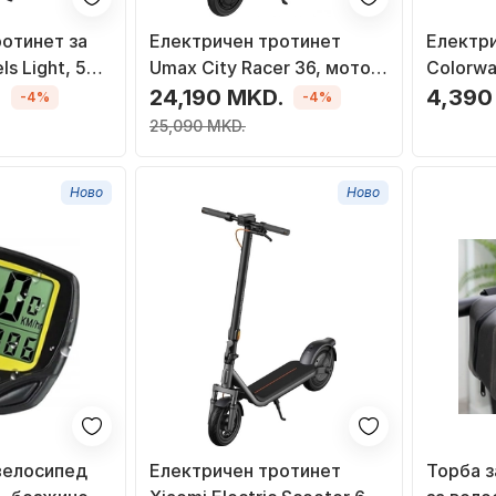
отинет за
Електричен тротинет
Електр
s Light, 50
Umax City Racer 36, мотор
Colorwa
а боја
350W, до 25 km/h, црн
мотор 
.
24,190 MKD.
4,390
-4%
-4%
25,090 MKD.
Ново
Ново
велосипед
Електричен тротинет
Торба з