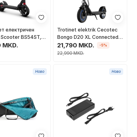
ет електричен
Trotinet elektrik Cecotec
 Scooter BS54ST,
Bongo D20 XL Connected,
атерија 48V 13Ah,
630W, со апликација, црн
0 MKD.
21,790 MKD.
-5%
22,990 MKD.
Ново
Ново