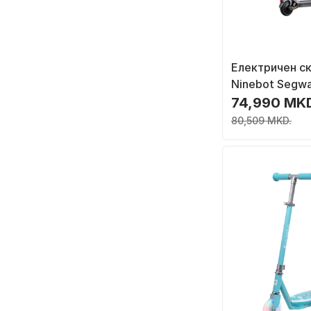
Електричен с
Ninebot Segwa
20 км/ч
74,990 MK
80,509 MKD.