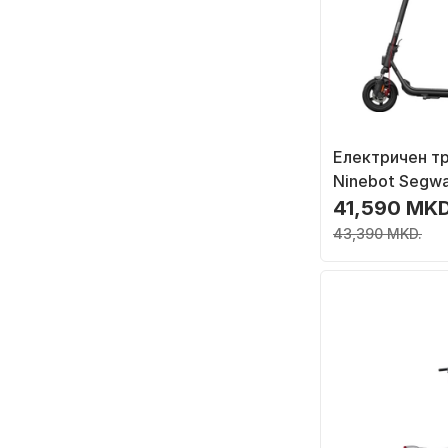
Електричен т
Ninebot Segway
10\", 25 km/h,
41,590 MKD
43,390 MKD.