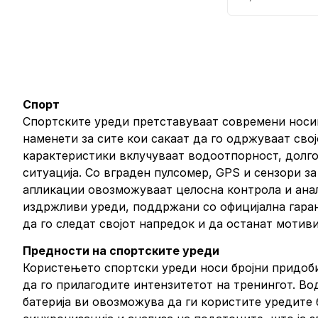
Спорт
Спортските уреди претставуваат современи носив
наменети за сите кои сакаат да го одржуваат сво
карактеристики вклучуваат водоотпорност, долгот
ситуација. Со вграден пулсомер, GPS и сензори з
апликации овозможуваат целосна контрола и анализ
издржливи уреди, поддржани со официјална гаранц
да го следат својот напредок и да останат мотив
Предности на спортските уреди
Користењето спортски уреди носи бројни придоби
да го прилагодите интензитетот на тренингот. В
батерија ви овозможува да ги користите уредите