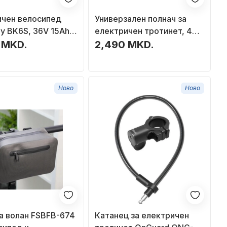
ичен велосипед
Универзален полнач за
y BK6S, 36V 15Ah,
електричен тротинет, 42V,
250W, црна
2A, црн
 MKD.
2,490 MKD.
Ново
Ново
а волан FSBFB-674
Катанец за електричен