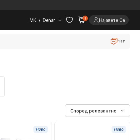
.
1
MK
/
Denar
Најавете Се
Чат
Ново
Ново