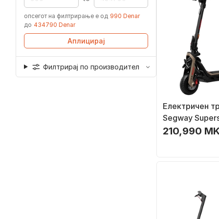
опсегот на филтрирање е од
990 Denar
до
434790 Denar
Аплицирај
Филтрирај по производител
Електричен т
Segway Super
Pro, преклопе
210,990 MK
златни детали