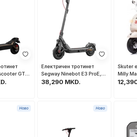
ротинет
Електричен тротинет
Skuter e
scooter GT3
Segway Ninebot E3 ProE,
Milly M
н, црн со
преклопен, темно сив
Super, 2
D.
38,290 MKD.
12,39
bardhë
Ново
Ново