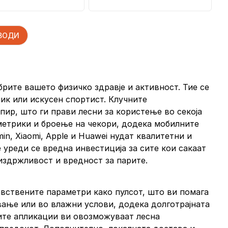
сребрено сив
ЗВОДИ
рите вашето физичко здравје и активност. Тие се
ник или искусен спортист. Клучните
пир, што ги прави лесни за користење во секоја
 метрики и броење на чекори, додека мобилните
n, Xiaomi, Apple и Huawei нудат квалитетни и
уреди се вредна инвестиција за сите кои сакаат
 издржливост и вредност за парите.
вствените параметри како пулсот, што ви помага
ање или во влажни услови, додека долготрајната
ните апликации ви овозможуваат лесна