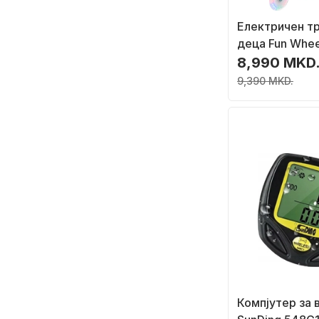
Електричен тр
деца Fun Wheel
W, 8 km/ч, син
8,990 MKD
9,390 MKD.
Компјутер за 