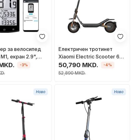
ер за велосипед
Електричен тротинет
 M1, екран 2.9",
Xiaomi Electric Scooter 6
ANT+, црн
Pro, мотор 400W,
 MKD.
50,790 MKD.
-3%
-4%
автономија 70km, црн
KD.
52,890 MKD.
Ново
Ново