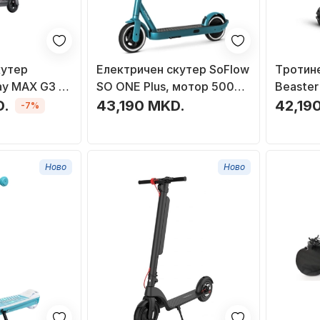
кутер
Електричен скутер SoFlow
Tротин
y MAX G3 D,
SO ONE Plus, мотор 500W,
Beaster
батерија 48V 7.8Ah, зелена
500W, б
D.
43,190 MKD.
42,19
-7%
црн
Ново
Ново