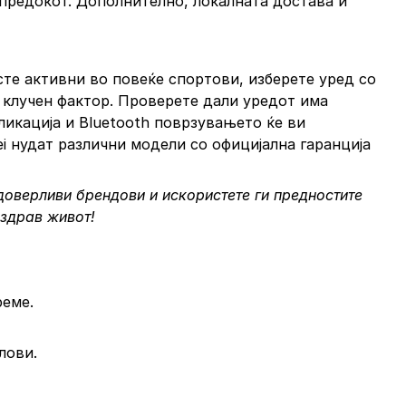
апредокот. Дополнително, локалната достава и
сте активни во повеќе спортови, изберете уред со
е клучен фактор. Проверете дали уредот има
ликација и Bluetooth поврзувањето ќе ви
ei нудат различни модели со официјална гаранција
 доверливи брендови и искористете ги предностите
оздрав живот!
реме.
лови.