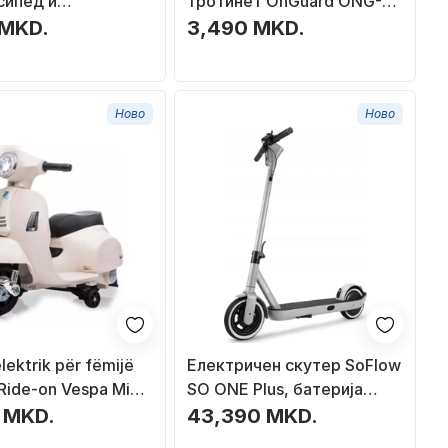
сипед и
тротинет OnGuard ONG-
чен тротинет,
8289, челично јаже 12mm
 MKD.
3,490 MKD.
орна, со патент,
180cm, со клучеви со код
Ново
Ново
lektrik për fëmijë
Електричен скутер SoFlow
Ride-on Vespa Mini,
SO ONE Plus, батерија
Li-Power 8.4V, me
7.8Ah, германско
0 MKD.
43,390 MKD.
D, bezhë
одобрување за пат,