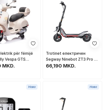
lektrik për fëmijë
Trotinet електричен
ally Vespa GTS
Segway Ninebot ZT3 Pro E,
 motorë, 2–3 km/h, i
склоплив, 20 км/ч
0 MKD.
66,190 MKD.
Ново
Ново