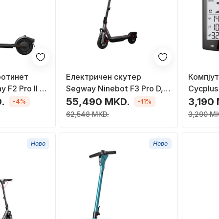
ротинет
Електричен скутер
Компјут
 F2 Pro II E,
Segway Ninebot F3 Pro D,
Cycplus
 црвено-црн
20 км/ч, 10" тркала, црн
Блутут 
.
55,490 MKD.
3,190
-4%
-11%
62,548 MKD.
3,290 M
Ново
Ново