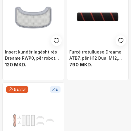
Insert kundër lagështirës
Furçë rrotulluese Dreame
Dreame RWP0, për robot
ATB7, për H12 Dual M12,
fshirës W10, gri
120 MKD.
cilindrike, e zezë me të
790 MKD.
kuqe
E shitur
Risi