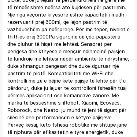
plotë, duke ju lejuar të përqendroheni në gjëra më
të rëndësishme ndërsa ato kujdesen për pastrimin.
Një nga veçoritë kryesore është kapaciteti i madh i
rezervuarit prej 600ml, që lejon pastrim të
vazhdueshëm pa ndërprerje. Për më tepër, nivelet e
thithjes prej 3000Pa sigurojnë që çdo papastërti
dhe pluhur të hiqet me lehtësi. Sensoret për
pengesa dhe kthyese e mençur ndihmojnë pajisjen
të lundrojë me lehtësi nëpër ambiente të ndryshme,
duke shmangur pengesat dhe duke siguruar një
pastrim të plotë. Kompatibiliteti me Wi-Fi dhe
kontrolli me zë e bëjnë këtë pajisje të lehtë për t'u
përdorur, duke ju lejuar të kontrolloni fshesën tuaj
përmes aplikacionit ose komandave zanore. Me
marka të besueshme si iRobot, Xiaomi, Ecovacs,
Roborock, dhe Neato, ju mund të jeni të sigurt për
cilësinë dhe performancën e këtyre pajisjeve.
Përveç kësaj, këto fshesa robotike me shtupë janë
të njohura për efikasitetin e tyre energjetik, duke