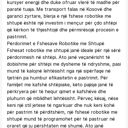
kursyer energji dhe duke ofruar vlerë të madhe për
paratë tuaja. Me transport falas në Kosovë dhe
garanci zyrtare, blerja e një fshese robotike me
shtupë është një investim i mençur për çdo shtëpi
që kërkon të thjeshtojë dhe përmirësojë procesin e
pastrimit.
Përdorimet e Fshesave Robotike me Shtupë
Fshesat robotike me shtupë janë ideale për një sërë
përdorimesh në shtëpi. Ato janë veçanërisht të
dobishme për shtëpi me dysheme të ndryshme, pasi
mund të kalojnë lehtësisht nga një sipërfaqe në
tjetrën pa humbur efikasitetin e pastrimit. Për
familjet me kafshë shtëpiake, këto pajisje janë të
përkryera për të hequr qimet e kafshëve dhe
pluhurin që mblidhet lehtësisht. Përveç kësaj, nëse
keni një stil jetese të ngarkuar dhe nuk keni kohë
për pastrim të përditshëm, një fshesë robotike me
shtupë mund të programohet për të pastruar në
oraret që ju përshtaten më shumë. Ato janë