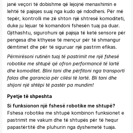
janë veçori të dobishme që lejojnë menaxhimin e
lehtë të pajisjes suaj nga kudo që ndodheni. Për më
tepër, kontrolli me zë shton një shtresë komoditeti,
duke ju lejuar të komandoni fshesën tuaj pa duar.
Gjithashtu, sigurohuni që pajisja të ketë sensore për
pengesa dhe kthyese të mençur për të shmangur
dëmtimet dhe për të siguruar një pastrim efikas.
Përmirësoni rutinën tuaj të pastrimit me një fshesë
robotike me shtupë që ofron performancë të lartë
dhe komoditet. Blini tani dhe përfitoni nga transporti
falas dhe garancia për cilësi të lartë.
Bli tani
dhe
shijoni një shtëpi të pastër pa mundim!
Pyetje të shpeshta
Si funksionon një fshesë robotike me shtupë?
Fshesa robotike me shtupë kombinon funksionet e
pastrimit me vakum dhe të shtupës për të hequr
papastërtitë dhe pluhurin nga dyshemetë tuaja.