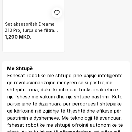
Set aksesorësh Dreame
Z10 Pro, furça dhe filtra
zëvendësues, për robot
1,290 MKD.
fshesë, portokalli
Me Shtupë
Fshesat robotike me shtupë janë pajisje inteligjente
që revolucionarizojnë mënyrën se si pastrojmë
shtëpitë tona, duke kombinuar funksionalitetin e
një fshese me vakum dhe një shtupë pastrimi. Këto
pajisje janë të dizajnuara për përdoruesit shtëpiakë
që kërkojnë një zgjidhje të thjeshtë dhe efikase për
pastrimin e dyshemeve. Me teknologji të avancuar,
fshesat robotike me shtupë ofrojnë autonomike të