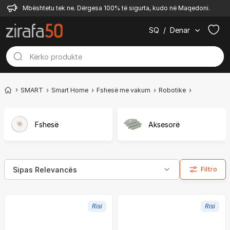
Mbështetu tek ne. Dërgesa 100% të sigurta, kudo në Maqedoni.
SQ
/
Denar
SMART
Smart Home
Fshesë me vakum
Robotike
Me shtupë
Fshesë
Aksesorë
Filtro
Risi
Risi