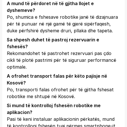
A mund të përdoret në të gjitha llojet e
dyshemeve?
Po, shumica e fshesave robotike janë të dizajnuara
për të punuar në një gamë të gjerë sipërfaqesh,
duke përfshirë dysheme druri, pllaka dhe tapeta.
Sa shpesh duhet të pastroj rezervuarin e
fshesës?
Rekomandohet të pastrohet rezervuari pas çdo
cikli të plotë pastrimi për të siguruar performancë
optimale.
A ofrohet transport falas për këto pajisje në
Kosovë?
Po, transporti falas ofrohet për të gjitha fshesat
robotike me shtupë në Kosovë.
Si mund të kontrolloj fshesën robotike me
aplikacion?
Pasi të keni instaluar aplikacionin përkatës, mund
të kontrolloni fshesën tuaj përmes smartphone-it