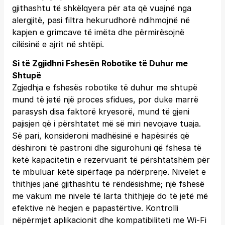
gjithashtu të shkëlqyera për ata që vuajnë nga
alergjitë, pasi filtra hekurudhorë ndihmojnë në
kapjen e grimcave të imëta dhe përmirësojnë
cilësinë e ajrit në shtëpi.
Si të Zgjidhni Fshesën Robotike të Duhur me
Shtupë
Zgjedhja e fshesës robotike të duhur me shtupë
mund të jetë një proces sfidues, por duke marrë
parasysh disa faktorë kryesorë, mund të gjeni
pajisjen që i përshtatet më së miri nevojave tuaja.
Së pari, konsideroni madhësinë e hapësirës që
dëshironi të pastroni dhe sigurohuni që fshesa të
ketë kapacitetin e rezervuarit të përshtatshëm për
të mbuluar këtë sipërfaqe pa ndërprerje. Nivelet e
thithjes janë gjithashtu të rëndësishme; një fshesë
me vakum me nivele të larta thithjeje do të jetë më
efektive në heqjen e papastërtive. Kontrolli
nëpërmjet aplikacionit dhe kompatibiliteti me Wi-Fi