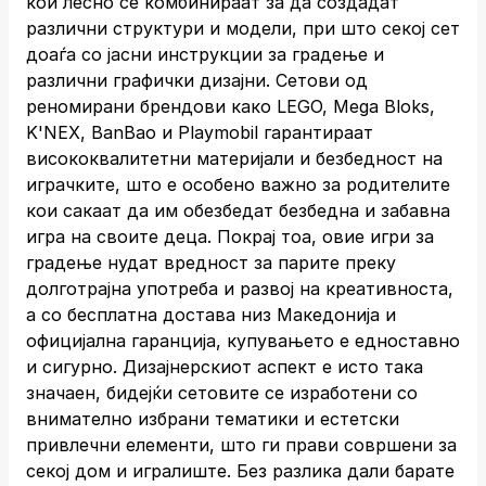
кои лесно се комбинираат за да создадат
различни структури и модели, при што секој сет
доаѓа со јасни инструкции за градење и
различни графички дизајни. Сетови од
реномирани брендови како LEGO, Mega Bloks,
K'NEX, BanBao и Playmobil гарантираат
висококвалитетни материјали и безбедност на
играчките, што е особено важно за родителите
кои сакаат да им обезбедат безбедна и забавна
игра на своите деца. Покрај тоа, овие игри за
градење нудат вредност за парите преку
долготрајна употреба и развој на креативноста,
а со бесплатна достава низ Македонија и
официјална гаранција, купувањето е едноставно
и сигурно. Дизајнерскиот аспект е исто така
значаен, бидејќи сетовите се изработени со
внимателно избрани тематики и естетски
привлечни елементи, што ги прави совршени за
секој дом и игралиште. Без разлика дали барате