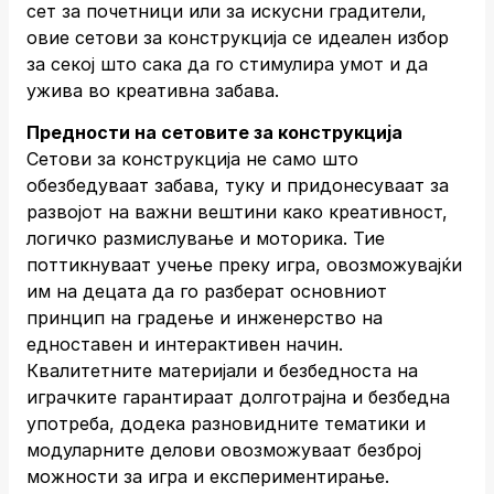
сет за почетници или за искусни градители,
овие сетови за конструкција се идеален избор
за секој што сака да го стимулира умот и да
ужива во креативна забава.
Предности на сетовите за конструкција
Сетови за конструкција не само што
обезбедуваат забава, туку и придонесуваат за
развојот на важни вештини како креативност,
логичко размислување и моторика. Тие
поттикнуваат учење преку игра, овозможувајќи
им на децата да го разберат основниот
принцип на градење и инженерство на
едноставен и интерактивен начин.
Квалитетните материјали и безбедноста на
играчките гарантираат долготрајна и безбедна
употреба, додека разновидните тематики и
модуларните делови овозможуваат безброј
можности за игра и експериментирање.