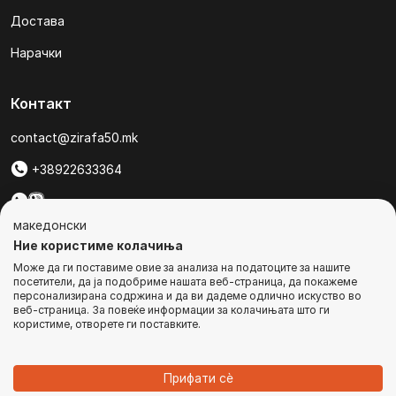
Достава
Нарачки
Контакт
contact@zirafa50.mk
+38922633364
За барања на понуди, контактирајте нѐ на:
македонски
b2b@zirafa50.mk
Ние користиме колачиња
Може да ги поставиме овие за анализа на податоците за нашите
Jадранска Магистрала 86, Skopje, North Macedonia
посетители, да ја подобриме нашата веб-страница, да покажеме
персонализирана содржина и да ви дадеме одлично искуство во
веб-страница. За повеќе информации за колачињата што ги
користиме, отворете ги поставките.
© Сите права се задржани
Прифати сѐ