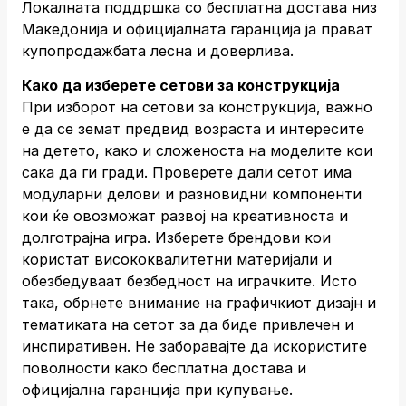
Локалната поддршка со бесплатна достава низ
Македонија и официјалната гаранција ја прават
купопродажбата лесна и доверлива.
Како да изберете сетови за конструкција
При изборот на сетови за конструкција, важно
е да се земат предвид возраста и интересите
на детето, како и сложеноста на моделите кои
сака да ги гради. Проверете дали сетот има
модуларни делови и разновидни компоненти
кои ќе овозможат развој на креативноста и
долготрајна игра. Изберете брендови кои
користат висококвалитетни материјали и
обезбедуваат безбедност на играчките. Исто
така, обрнете внимание на графичкиот дизајн и
тематиката на сетот за да биде привлечен и
инспиративен. Не заборавајте да искористите
поволности како бесплатна достава и
официјална гаранција при купување.