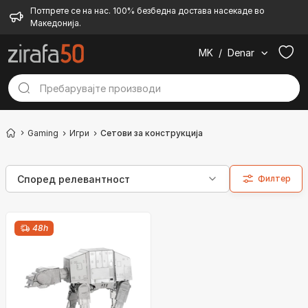
Потпрете се на нас. 100% безбедна достава насекаде во
Македонија.
MK
/
Denar
Gaming
Игри
Сетови за конструкција
Филтер
48h