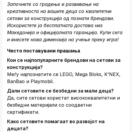
Започнете со градење и развивање на
креативноста на вашите деца со квалитетни
сетови за конструкција од познати брендови.
Искористете ја бесплатната достава низ
Македонија и официјалната гаранција.
Купи сега
и внесете нова димензија на учење преку игра!
Често поставувани прашања
Кои се најпопуларните брендови на сетови за
конструкција?
Меѓу најпознатите се LEGO, Mega Bloks, K'NEX,
BanBao и Playmobil.
Дали сетовите се безбедни за мали деца?
Да, сите сетови користат висококвалитетни и
безбедни материјали со соодветни
сертификати.
Како сетовите помагаат во развојот на
децата?