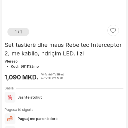
1 / 1
Set tastierë dhe maus Rebeltec Interceptor
2, me kabllo, ndriçim LED, i zi
Vlerëso
•
Kodi:
Përfshirë TVSH-në
1,090 MKD.
Pa TVSH 924 MKD.
Sasia
Jashtë stokut
Pagesa të sigurta
Paguaj me para në dorë