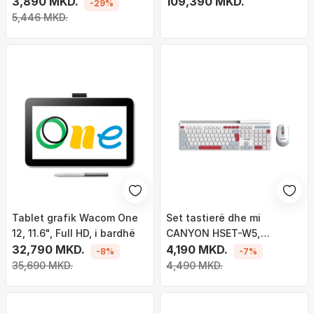
Edition, wireless, 104
3,890 MKD.
QLED, i zi
109,390 MKD.
-29%
taste, rozë
5,446 MKD.
Tablet grafik Wacom One
Set tastierë dhe mi
12, 11.6", Full HD, i bardhë
CANYON HSET-W5,
32,790 MKD.
wireless 2.4 GHz, 105
4,190 MKD.
-8%
-7%
taste, i bardhë
35,690 MKD.
4,490 MKD.