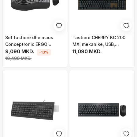
Set tastierë dhe maus
Tastierë CHERRY KC 200
Conceptronic ERGO
MX, mekanike, USB,
Wireless, ergonomik,
9,090 MKD.
QWERTY anglisht, e zezë
11,090 MKD.
-13%
QWERTY, i zi
bronzë
10,490 MKD.