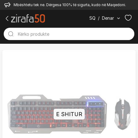
Mbështetu tek ne. Dërgesa 100% të sigurta, kudo në Maqedoni.
SQ
/
Denar
E SHITUR