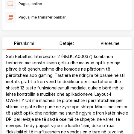
Paguaj online
Paguaj me transfer bankar
Përshkrimi
Detajet
Vlerësime
Seti Rebeltec Interceptor 2 (RBLKLA00037) kombinon
tastierën me konstruksion çeliku dhe maus-in optik për një
përvojë të qëndrueshme dhe komode në përdorim të
përditshëm apo gaming. Tastiera me ndriçim të pasmë në stil
metalik grafit ofron vend të dedikuar për smartphone dhe
shtesë 12 taste funksionale/multimediale, duke e bërë më të
lehtë kontrollin e muzikës dhe aplikacioneve. Layout-i
QWERTY US me madhësi të plotë është i përshtatshëm për
shkrim të gjatë dhe punë në zyrë apo shtëpi. Mausi me sensor
të saktë optik dhe ndriçim me shumë ngjyra ofron katër nivele
DPI për lëvizje më të saktë ose më të shpejtë, në varësi të
nevojës. Të dy pajisjet vijnë me kabllo 1.5m, duke ofruar
fleksibilitet të mjaftueshëm në vendosjen e tyre në tavolinë.