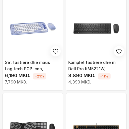
Set tastierë dhe maus
Komplet tastierë dhe mi
Logitech POP Icon,
Dell Pro KM5221W,
Bluetooth,
6,190 MKD.
wireless, layout EN LT, i zi
3,890 MKD.
-21%
-11%
shumëplatformësh, lejla
7,790 MKD.
4,390 MKD.
dhe e bardhë