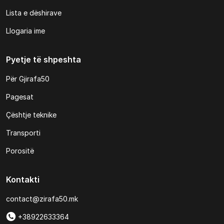
Lista e dëshirave
Llogaria ime
Pyetje të shpeshta
Për Gjirafa50
Pagesat
Çështje teknike
Transporti
Porositë
Kontakti
contact@zirafa50.mk
+38922633364