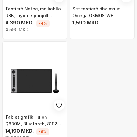
Tastierë Natec, me kabllo
Set tastierë dhe maus
USB, layout spanjoll
Omega OKM081WB,
QWERTY, e zezë
4,390 MKD.
wireless, USB, i zi
1,590 MKD.
-4%
4,590 MKD.
Tablet grafik Huion
Q630M, Bluetooth, 8192
nivele presioni, i zi
14,190 MKD.
-6%