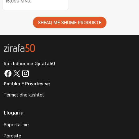
15,090 MKD.
SHFAQ MË SHUMË PRODUKTE
Rri i lidhur me Gjirafa50
Politika E Privatësisë
Termet dhe kushtet
Llogaria
Shporta ime
Porositë