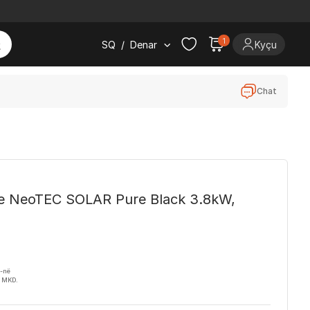
1
SQ
/
Denar
Kyçu
Chat
ike NeoTEC SOLAR Pure Black 3.8kW,
H-në
2 MKD.