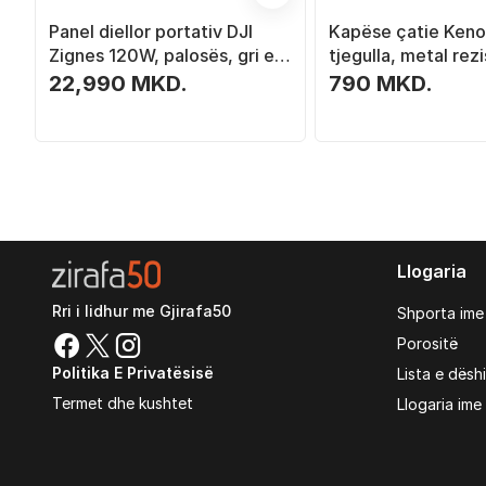
Panel diellor portativ DJI
Kapëse çatie Keno 
Zignes 120W, palosës, gri e
tjegulla, metal rezi
errët
22,990 MKD.
790 MKD.
Llogaria
Rri i lidhur me Gjirafa50
Shporta ime
Porositë
Politika E Privatësisë
Lista e dësh
Termet dhe kushtet
Llogaria ime