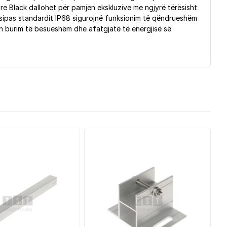
re Black dallohet për pamjen ekskluzive me ngjyrë tërësisht
a sipas standardit IP68 sigurojnë funksionim të qëndrueshëm
ron burim të besueshëm dhe afatgjatë të energjisë së