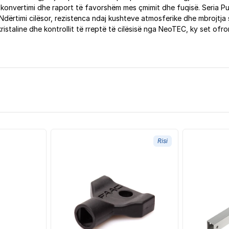
ë konvertimi dhe raport të favorshëm mes çmimit dhe fuqisë. Seria Pu
 Ndërtimi cilësor, rezistenca ndaj kushteve atmosferike dhe mbrojtj
istaline dhe kontrollit të rreptë të cilësisë nga NeoTEC, ky set of
Risi