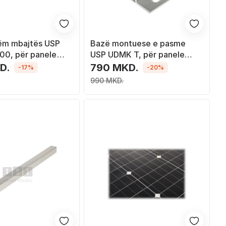
sëm mbajtës USP
Bazë montuese e pasme
0, për panele
USP UDMK T, për panele
ke, për çati dhe
fotovoltaike, metalike, gri
D.
790 MKD.
-17%
-20%
ione metalike
990 MKD.