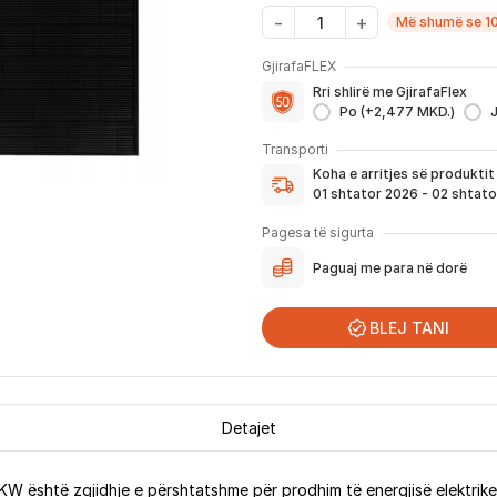
Më shumë se 10
GjirafaFLEX
Me GjirafaFLEX përfitoni:
Rri shlirë me GjirafaFlex
-
Prioritet
për zgjidhjen e ç
Po (+2,477 MKD.)
- Kontakt brenda
24 h
për s
Koha e arritjes së produktit
- Pranim dhe dërgim me post
Transporti
dhe njoftimit për verifikim 
Koha e arritjes së produkti
Nëse porosia bëhet tani, pr
01 shtator 2026 - 02 shtat
njoftoheni në vazhdimësi p
përfshirë momentin kur pro
Pagesa të sigurta
për te ju.
Paguaj me para në dorë
*Në 99% të rasteve, produktet arrijn
që festat ndërkombëtare ndikojnë që li
BLEJ TANI
Detajet
 është zgjidhje e përshtatshme për prodhim të energjisë elektrike n