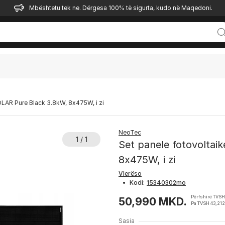
Mbështetu tek ne. Dërgesa 100% të sigurta, kudo në Maqedoni.
LAR Pure Black 3.8kW, 8x475W, i zi
NeoTec
1 / 1
Set panele fotovolta
8x475W, i zi
Vlerëso
•
Kodi:
Përfshirë TVS
50,990 MKD.
Pa TVSH 43,21
Sasia