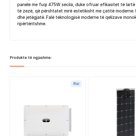
panele me fuqi 475W secila, duke ofruar efikasitet të lart
të zezë, që përshtatet mirë estetikisht me çatitë moderne.
dhe jetëgjatë. Falë teknologjisë moderne të qelizave monokr
ripërtëritshme.
Produkte të ngjashme:
Risi