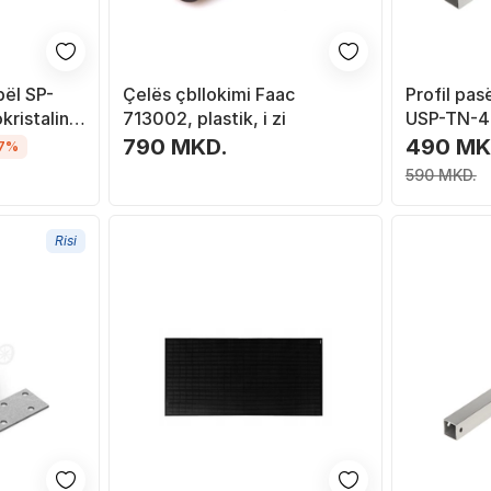
bël SP-
Çelës çbllokimi Faac
Profil pa
istalin, i
713002, plastik, i zi
USP-TN-40
fotovoltai
790 MKD.
490 MK
7%
konstruks
590 MKD.
Risi