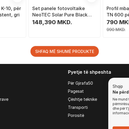
K-10, për
Set panele fotovoltaike
Profil mb
stent, gri
NeoTEC Solar Pure Black
TN 600 pë
11.4 kW, 24x475 W, të zeza
fotovoltai
148,390 MKD.
790 MK
990 MKD.
SHFAQ MË SHUMË PRODUKTE
Pyetje të shpeshta
Për Gjirafa50
Shqip
Pagesat
Ne përd
irave
Çështje teknike
Ne mund t'
përmirësua
Transporti
dhe për t
informaci
Porositë