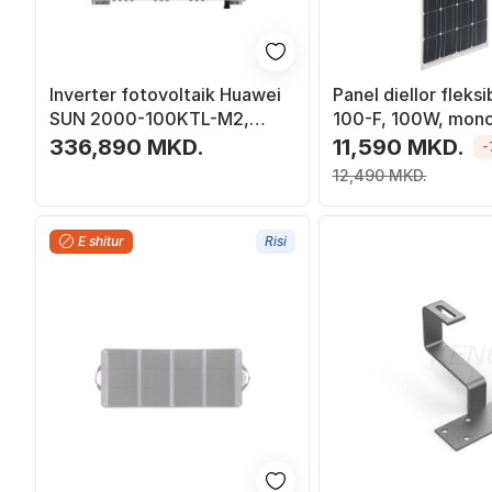
Inverter fotovoltaik Huawei
Panel diellor fleksi
SUN 2000-100KTL-M2,
100-F, 100W, monokr
100kW, trefazor, gri
zi
336,890 MKD.
11,590 MKD.
-
12,490 MKD.
E shitur
Risi