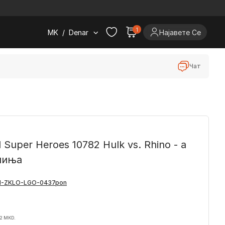
.
1
MK
/
Denar
Најавете Се
Чат
Super Heroes 10782 Hulk vs. Rhino - a
рчиња
32 MKD.