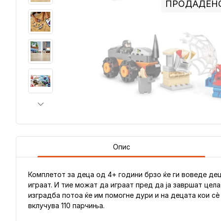
ПРОДАДЕН
Опис
Комплетот за деца од 4+ години брзо ќе ги воведе де
играат. И тие можат да играат пред да ја завршат цел
изградба потоа ќе им помогне дури и на децата кои сè
вклучува 110 парчиња.