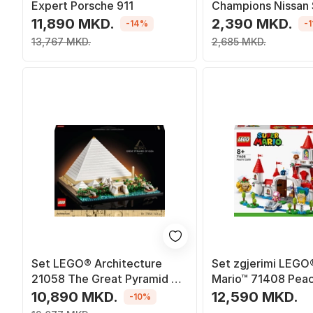
Expert Porsche 911
Champions Nissan 
GT-R (R34) од Fas
11,890 MKD.
2,390 MKD.
-14%
-
Furious
13,767 MKD.
2,685 MKD.
Set LEGO® Architecture
Set zgjerimi LEGO
21058 The Great Pyramid of
Mario™ 71408 Peac
Giza
1216 pjesë
10,890 MKD.
12,590 MKD.
-10%