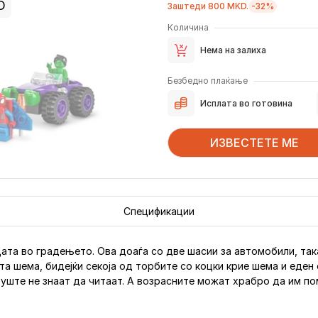
О
Заштеди 800 MKD.
-32%
Количина
Нема на залиха
Безбедно плаќање
Исплата во готовина
ИЗВЕСТЕТЕ МЕ
Спецификации
цата во градењето. Ова доаѓа со две шасии за автомобили, так
ата шема, бидејќи секоја од торбите со коцки крие шема и еден
 уште не знаат да читаат. А возрасните можат храбро да им п