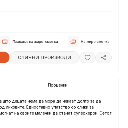
Плаќање на жиро-сметка
На жиро сметка
СЛИЧНИ ПРОИЗВОДИ
Проценки
а што децата нема да мора да чекаат долго за да
 од ликовите. Едноставно упатство со слики за
омогнат на своите малечки да станат суперхерои. Сетот