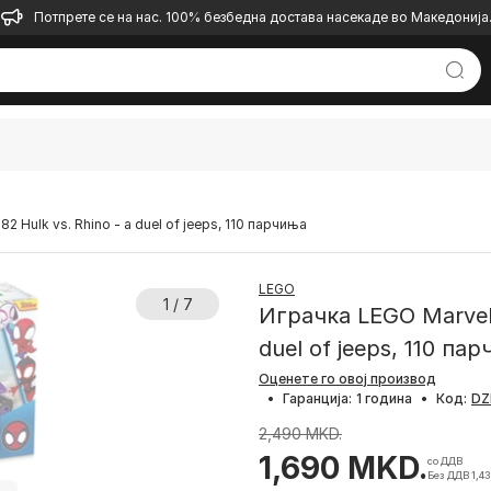
Потпрете се на нас. 100% безбедна достава насекаде во Македонија
 Hulk vs. Rhino - a duel of jeeps, 110 парчиња
LEGO
1 / 7
Играчка LEGO Marvel 
duel of jeeps, 110 па
Оценете го овој производ
•
Гаранција:
1 година
•
Код:
2,490 MKD.
1,690 MKD.
со ДДВ
Без ДДВ 1,4