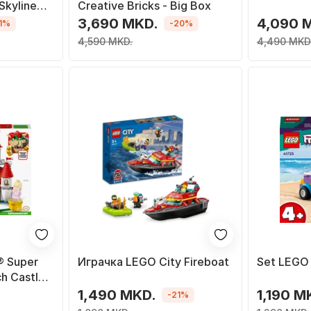
Skyline
Creative Bricks - Big Box
t and
3,690 MKD.
4,090 
11%
-20%
4,590 MKD.
4,490 MKD
® Super
Играчка LEGO City Fireboat
Set LEGO 
h Castle,
1,490 MKD.
1,190 M
-21%