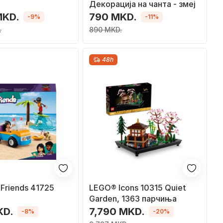
Декорација на чанта - змеј
MKD.
790 MKD.
-9%
-11%
.
890 MKD.
48h
Friends 41725
LEGO® Icons 10315 Quiet
Garden, 1363 парчиња
KD.
7,790 MKD.
-8%
-20%