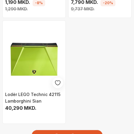
1,190 MKD.
7,790 MKD.
-8%
-20%
1,290 MKD.
9,737 MKD.
Lodër LEGO Technic 42115
Lamborghini Sian
40,290 MKD.