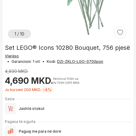
1 / 10
Set LEGO® Icons 10280 Bouquet, 756 pjesë
Vlerëso
•
Garancioni:
1 vit
•
Kodi:
4,890 MKD.
4,690 MKD.
Përfshirë TVSH-në
Pa TVSH 3,975 MKD.
Ju kurseni 200 MKD.
-4%
Sasia
Jashtë stokut
Pagesa të sigurta
Paguaj me para në dorë