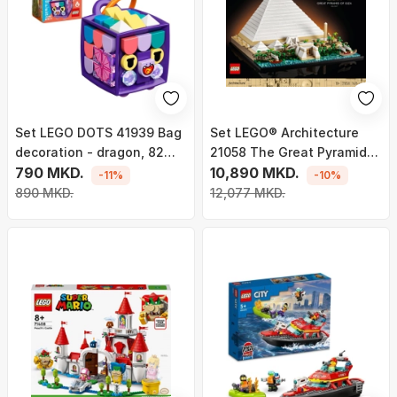
Set LEGO DOTS 41939 Bag
Set LEGO® Architecture
decoration - dragon, 82
21058 The Great Pyramid
pjesë
790 MKD.
of Giza
10,890 MKD.
-11%
-10%
890 MKD.
12,077 MKD.