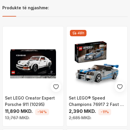
Produkte të ngjashme:
48h
Set LEGO Creator Expert
Set LEGO® Speed
Porsche 911 (10295)
Champions 76917 2 Fast 2
11,890 MKD.
Furious Nissan Skyline GT-
2,390 MKD.
-14%
-11%
R (R34)
13,767 MKD.
2,685 MKD.