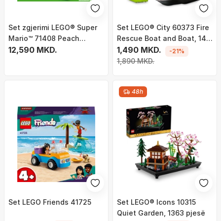
Set zgjerimi LEGO® Super
Set LEGO® City 60373 Fire
Mario™ 71408 Peach
Rescue Boat and Boat, 144
Castle, 1216 pjesë
12,590 MKD.
pjesë
1,490 MKD.
-21%
1,890 MKD.
48h
Set LEGO Friends 41725
Set LEGO® Icons 10315
Quiet Garden, 1363 pjesë