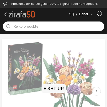
Mbështetu tek ne. Dërgesa 100% të sigurta, kudo në Maqedoni.
SQ
/
Denar
E SHITUR