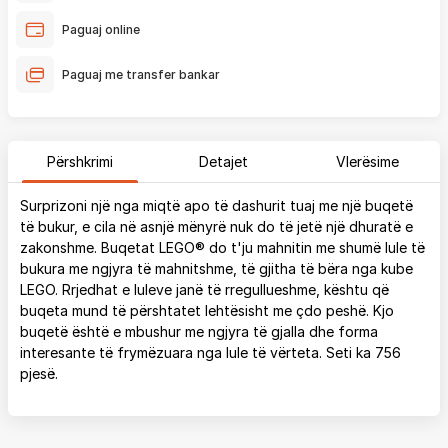
Paguaj online
Paguaj me transfer bankar
Përshkrimi
Detajet
Vlerësime
Surprizoni një nga miqtë apo të dashurit tuaj me një buqetë
të bukur, e cila në asnjë mënyrë nuk do të jetë një dhuratë e
zakonshme. Buqetat LEGO® do t'ju mahnitin me shumë lule të
bukura me ngjyra të mahnitshme, të gjitha të bëra nga kube
LEGO. Rrjedhat e luleve janë të rregullueshme, kështu që
buqeta mund të përshtatet lehtësisht me çdo peshë. Kjo
buqetë është e mbushur me ngjyra të gjalla dhe forma
interesante të frymëzuara nga lule të vërteta. Seti ka 756
pjesë.