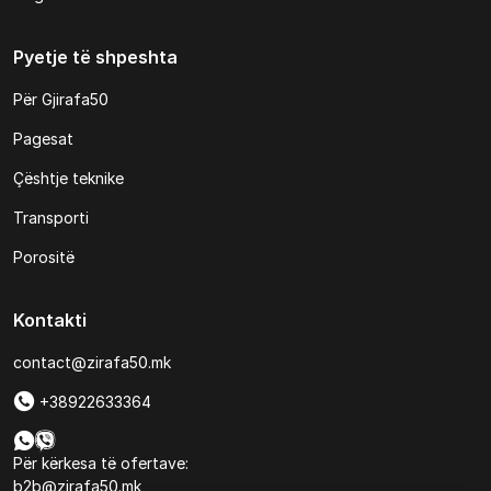
Pyetje të shpeshta
Për Gjirafa50
Pagesat
Çështje teknike
Transporti
Porositë
Kontakti
contact@zirafa50.mk
+38922633364
Për kërkesa të ofertave:
b2b@zirafa50.mk