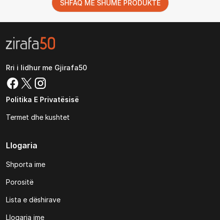
SHFAQ MË SHUMË PRODUKTE
Rri i lidhur me Gjirafa50
Politika E Privatësisë
Termet dhe kushtet
Llogaria
Shporta ime
Porositë
Lista e dëshirave
Llogaria ime