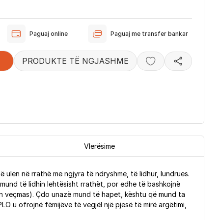
Paguaj online
Paguaj me transfer bankar
PRODUKTE TË NGJASHME
Vlerësime
 ulen në rrathë me ngjyra të ndryshme, të lidhur, lundrues.
 mund të lidhin lehtësisht rrathët, por edhe të bashkojnë
ten veçmas). Çdo unazë mund të hapet, kështu që mund ta
O u ofrojnë fëmijëve të vegjël një pjesë të mirë argëtimi,