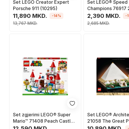
Set LEGO Creator Expert
Set LEGO® Speed
Porsche 911 (10295)
Champions 76917 2
Furious Nissan Sky
11,890 MKD.
2,390 MKD.
-14%
-
(R34)
13,767 MKD.
2,685 MKD.
Set zgjerimi LEGO® Super
Set LEGO® Archite
Mario™ 71408 Peach Castle,
21058 The Great P
1216 pjesë
Giza
12,590 MKD.
10,890 MKD.