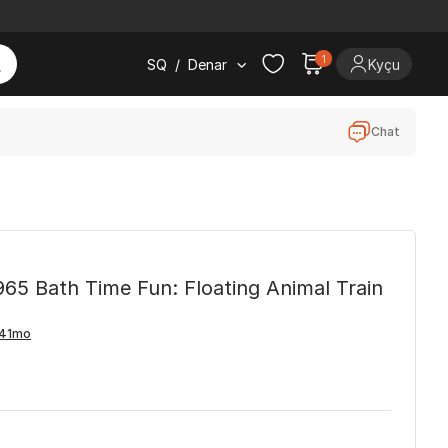
1
SQ
/
Denar
Kyçu
Chat
5 Bath Time Fun: Floating Animal Train