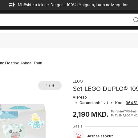
Mbështetu tek ne. Dërgesa 100% të sigurta, kudo në Maqedoni.
 Floating Animal Train
LEGO
1 / 6
Set LEGO DUPLO® 1096
Vlerëso
•
Garancioni:
1 vit
•
Kodi:
Përfshirë TVSH-në
2,190 MKD.
Pa TVSH 1,856 MKD.
Sasia
Jashtë stokut