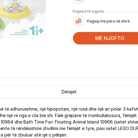
Pagesa të sigurta
Paguaj me para në dorë
MË NJOFTO
Detajet
 të adhurueshme, një hipopotam, një rosë dhe një ari polar. 3 kafshë
e një re nga e cila bie shi. Falë grepave të rrumbullakosura, fëmijët
a 10964 dhe Bath Time Fun: Floating Animal Island 10966 (setet shi
ente të rëndësishme zhvillimi me fëmijët e tyre, pasi setet LEGO DUPL
 për të zbuluar atë që u pëlqen.