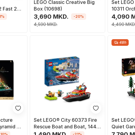
LEGO Classic Creative Big
Set LEGO 
 Fast 2
Box (10698)
10311 Orc
line GT-R
3,690 MKD.
4,090 
11%
-20%
4,590 MKD.
4,490 MKD
48h
cture
Set LEGO® City 60373 Fire
Set LEGO®
yramid of
Rescue Boat and Boat, 144
Quiet Gar
pjesë
1,490 MKD.
7,790 
-10%
-21%