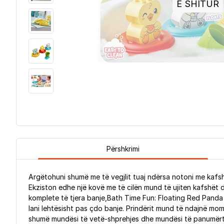
E SHITUR
Përshkrimi
Argëtohuni shumë me të vegjlit tuaj ndërsa notoni me kafshë
Ekziston edhe një kovë me të cilën mund të ujiten kafshët dh
komplete të tjera banje,Bath Time Fun: Floating Red Pand
lani lehtësisht pas çdo banje. Prindërit mund të ndajnë mom
shumë mundësi të vetë-shprehjes dhe mundësi të panumërta