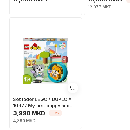
12,077 MKD.
Set lodër LEGO® DUPLO®
10977 My first puppy and
kitten making sounds, 22
3,990 MKD.
-9%
pjesë
4,390 MKD.