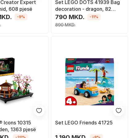
Creator Expert
Set LEGO DOTS 41939 Bag
hid, 608 pjesë
decoration - dragon, 82
pjesë
MKD.
790 MKD.
-9%
-11%
.
890 MKD.
 Icons 10315
Set LEGO Friends 41725
den, 1363 pjesë
MKD.
1,190 MKD.
-20%
-8%