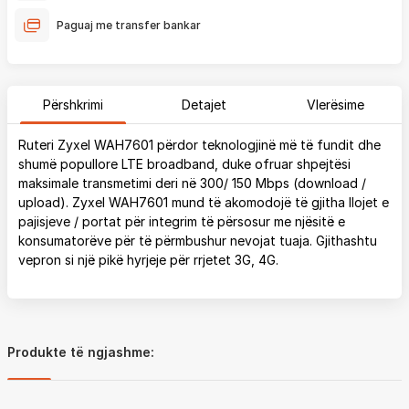
Paguaj me transfer bankar
Përshkrimi
Detajet
Vlerësime
Ruteri Zyxel WAH7601 përdor teknologjinë më të fundit dhe
shumë popullore LTE broadband, duke ofruar shpejtësi
maksimale transmetimi deri në 300/ 150 Mbps (download /
upload). Zyxel WAH7601 mund të akomodojë të gjitha llojet e
pajisjeve / portat për integrim të përsosur me njësitë e
konsumatorëve për të përmbushur nevojat tuaja. Gjithashtu
vepron si një pikë hyrjeje për rrjetet 3G, 4G.
Produkte të ngjashme: