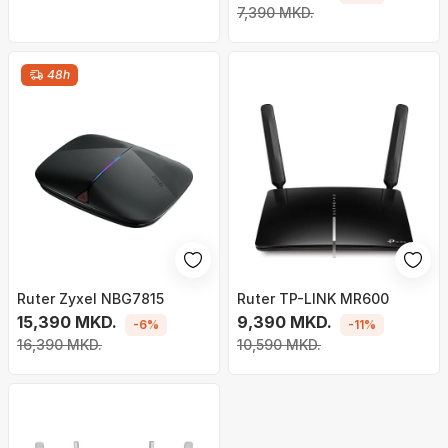
7,390 MKD.
48h
Ruter Zyxel NBG7815
Ruter TP-LINK MR600
15,390 MKD.
9,390 MKD.
-6%
-11%
16,390 MKD.
10,590 MKD.