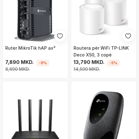
Ruter MikroTik hAP ax²
Routera për WiFi TP-LINK
Deco X50, 3 copë
7,890 MKD.
13,790 MKD.
-9%
-5%
8,690 MKD.
14,590 MKD.