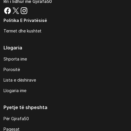
Rri i lidhur me Gjirafa50
Politika E Privatësisë
Termet dhe kushtet
Llogaria
Shporta ime
Porositë
Lista e dëshirave
Llogaria ime
Pyetje të shpeshta
Për Gjirafa50
Pagesat