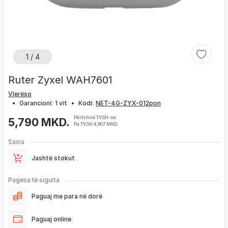
1 / 4
Ruter Zyxel WAH7601
Vlerëso
•
Garancioni:
1 vit
•
Kodi:
Përfshirë TVSH-në
5,790 MKD.
Pa TVSH 4,907 MKD.
Sasia
Jashtë stokut
Pagesa të sigurta
Paguaj me para në dorë
Paguaj online