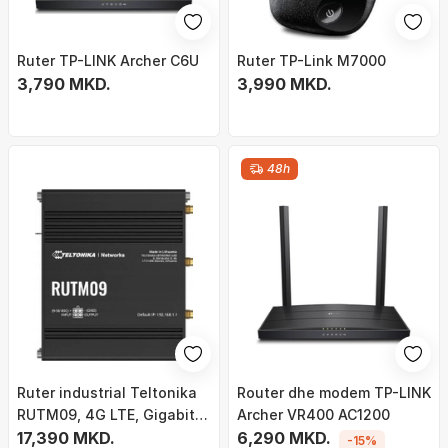
Ruter TP-LINK Archer C6U
Ruter TP-Link M7000
3,790 MKD.
3,990 MKD.
48h
Ruter industrial Teltonika
Router dhe modem TP-LINK
RUTM09, 4G LTE, Gigabit
Archer VR400 AC1200
Ethernet, gri
17,390 MKD.
6,290 MKD.
-15%