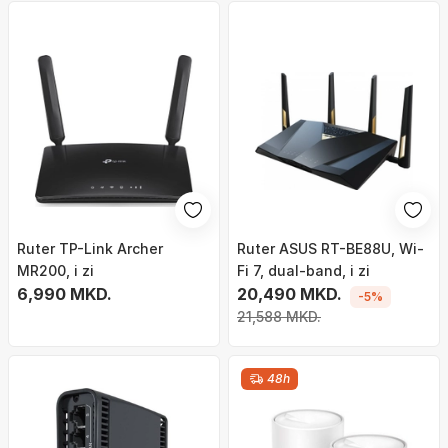
Ruter TP-Link Archer
Ruter ASUS RT-BE88U, Wi-
MR200, i zi
Fi 7, dual-band, i zi
6,990 MKD.
20,490 MKD.
-5%
21,588 MKD.
48h