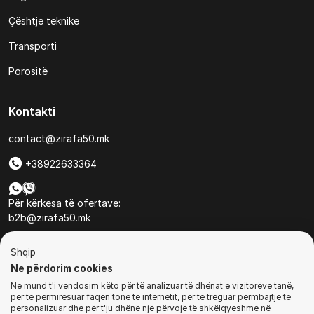
Çështje teknike
Transporti
Porositë
Kontakti
contact@zirafa50.mk
+38922633364
Për kërkesa të ofertave:
b2b@zirafa50.mk
Jadranska Magistrala No. 86, Skopje, North Macedonia
Shqip
Ne përdorim cookies
Ne mund t'i vendosim këto për të analizuar të dhënat e vizitorëve tanë,
për të përmirësuar faqen tonë të internetit, për të treguar përmbajtje të
personalizuar dhe për t'ju dhënë një përvojë të shkëlqyeshme në