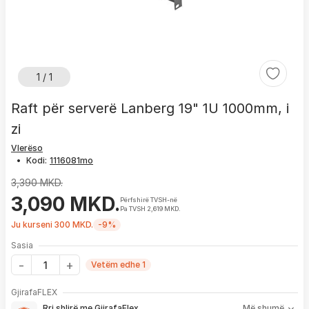
1 / 1
Raft për serverë Lanberg 19" 1U 1000mm, i
zi
Vlerëso
•
Kodi:
3,390 MKD.
3,090 MKD.
Përfshirë TVSH-në
Pa TVSH 2,619 MKD.
Ju kurseni 300 MKD.
-9%
Sasia
Vetëm edhe 1
Me GjirafaFLEX përfitoni:
GjirafaFLEX
-
Prioritet
për zgjidhjen e çdo problemi me produktin brenda
Rri shlirë me GjirafaFlex
Më shumë