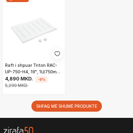
Raft i shpuar Triton RAC-
UP-750-H4, 19", 1U/750mm,
kapaciteti i ngarkesës 150
4,890 MKD.
-8%
kg, gri
5,290 MKD.
SHFAQ MË SHUMË PRODUKTE