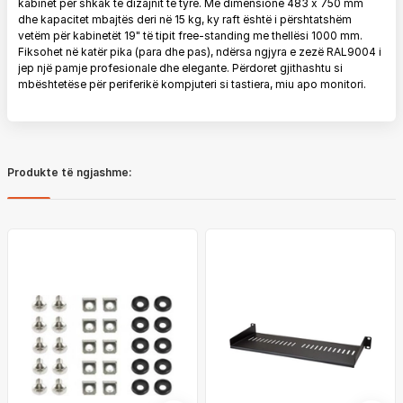
kabinet për shkak të dizajnit të tyre. Me dimensione 483 x 750 mm
dhe kapacitet mbajtës deri në 15 kg, ky raft është i përshtatshëm
vetëm për kabinetët 19" të tipit free-standing me thellësi 1000 mm.
Fiksohet në katër pika (para dhe pas), ndërsa ngjyra e zezë RAL9004 i
jep një pamje profesionale dhe elegante. Përdoret gjithashtu si
mbështetëse për periferikë kompjuteri si tastiera, miu apo monitori.
Produkte të ngjashme: