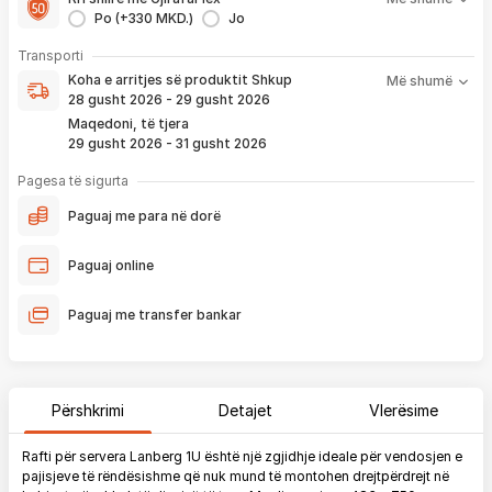
1 viti nga blerja
Po (+330 MKD.)
Jo
- Kontakt brenda
24 h
për servisim, zëvendësim apo kthim
- Pranim dhe dërgim me postë të produktit të servisuar
pa
Koha e arritjes së produktit nënkupton periudhën prej kur
Transporti
pagesë
bëhet verifikimi i porosisë suaj, dhe njoftimit për verifikim
Koha e arritjes së produktit
Shkup
Më shumë
që ju e pranoni përmes email-it apo SMS-it.
28 gusht 2026 - 29 gusht 2026
Nëse porosia bëhet tani, produkti arrin sipas afatit kohor të
Maqedoni, të tjera
vendosur më lartë. Ju do të njoftoheni në vazhdimësi
29 gusht 2026 - 31 gusht 2026
përmes emailit rreth vendndodhjes së porosisë suaj, duke
përfshirë momentin kur produkti arrin në depon tonë, dhe
Pagesa të sigurta
momentin kur niset në dërgesë për te ju.
Paguaj me para në dorë
*Në 99% të rasteve, produktet arrijnë sipas parashikimit të vendosur
më lartë. Ju lusim të keni parasysh që festat ndërkombëtare ndikojnë që
Paguaj online
liferimi të shtyhet për rreth 2 ditë.
Paguaj me transfer bankar
Përshkrimi
Detajet
Vlerësime
Rafti për servera Lanberg 1U është një zgjidhje ideale për vendosjen e
pajisjeve të rëndësishme që nuk mund të montohen drejtpërdrejt në