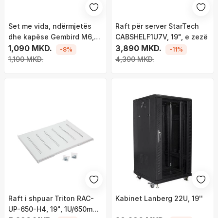
Set me vida, ndërmjetës
Raft për server StarTech
dhe kapëse Gembird M6,
CABSHELF1U7V, 19", e zezë
50 grupe
1,090 MKD.
3,890 MKD.
-8%
-11%
1,190 MKD.
4,390 MKD.
Raft i shpuar Triton RAC-
Kabinet Lanberg 22U, 19''
UP-650-H4, 19", 1U/650mm,