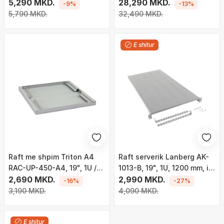
me kapacitet 150Kg, i hirtë
5,290 MKD.
28,290 MKD.
-9%
-13%
5,790 MKD.
32,490 MKD.
E shitur
Raft me shpim Triton A4
Raft serverik Lanberg AK-
RAC-UP-450-A4, 19", 1U /
1013-B, 19", 1U, 1200 mm, i
450mm, kapaciteti
2,690 MKD.
zi
2,990 MKD.
-16%
-27%
ngarkese 80Kg, gri
3,190 MKD.
4,090 MKD.
E shitur