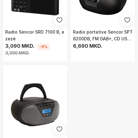
Radio Sencor SRD 7100 B, e
Radio portative Sencor SPT
zezë
6200DB, FM DAB+, CD USB
3,090 MKD.
Bluetooth, e zezë
6,690 MKD.
-9%
3,390 MKD.