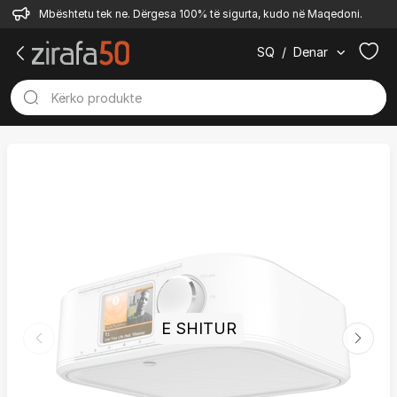
Mbështetu tek ne. Dërgesa 100% të sigurta, kudo në Maqedoni.
SQ
/
Denar
E SHITUR