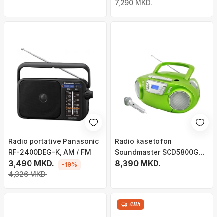
7,290 MKD.
Radio portative Panasonic
Radio kasetofon
RF-2400DEG-K, AM / FM
Soundmaster SCD5800GR,
3,490 MKD.
CD dhe radio FM, portativ,
8,390 MKD.
-19%
jeshil
4,326 MKD.
48h