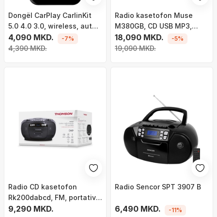
Dongël CarPlay CarlinKit
Radio kasetofon Muse
5.0 4.0 3.0, wireless, auto-
M380GB, CD USB MP3,
connect, i bardhë
4,090 MKD.
Bluetooth, i zi
18,090 MKD.
-7%
-5%
4,390 MKD.
19,090 MKD.
Radio CD kasetofon
Radio Sencor SPT 3907 B
Rk200dabcd, FM, portativ, i
zi
9,290 MKD.
6,490 MKD.
-11%