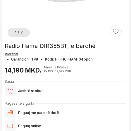
1 / 7
Radio Hama DIR355BT, e bardhë
Vlerëso
•
Garancioni:
1 vit
•
Kodi:
Përfshirë TVSH-në
14,190 MKD.
Pa TVSH 12,025 MKD.
Sasia
Jashtë stokut
Pagesa të sigurta
Paguaj me para në dorë
Paguaj online