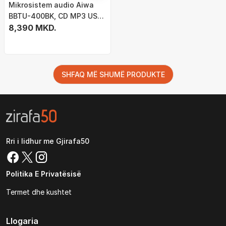
Mikrosistem audio Aiwa
BBTU-400BK, CD MP3 USB,
Bluetooth FM, i zi
8,390 MKD.
SHFAQ MË SHUMË PRODUKTE
Rri i lidhur me Gjirafa50
Politika E Privatësisë
Termet dhe kushtet
Llogaria