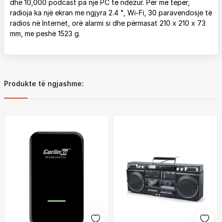
dhe 10,000 podcast pa një PC të ndezur. Për më tepër,
radioja ka një ekran me ngjyra 2.4 ", Wi-Fi, 30 paravendosje të
radios në Internet, orë alarmi si dhe përmasat 210 x 210 x 73
mm, me peshë 1523 g.
Produkte të ngjashme: