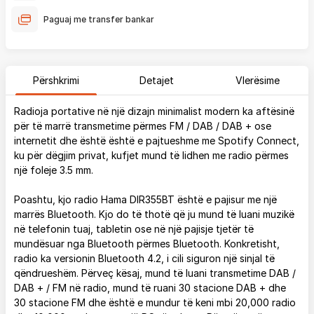
Paguaj me transfer bankar
Përshkrimi
Detajet
Vlerësime
Radioja portative në një dizajn minimalist modern ka aftësinë
për të marrë transmetime përmes FM / DAB / DAB + ose
internetit dhe është është e pajtueshme me Spotify Connect,
ku për dëgjim privat, kufjet mund të lidhen me radio përmes
një foleje 3.5 mm.
Poashtu, kjo radio Hama DIR355BT është e pajisur me një
marrës Bluetooth. Kjo do të thotë që ju mund të luani muzikë
në telefonin tuaj, tabletin ose në një pajisje tjetër të
mundësuar nga Bluetooth përmes Bluetooth. Konkretisht,
radio ka versionin Bluetooth 4.2, i cili siguron një sinjal të
qëndrueshëm. Përveç kësaj, mund të luani transmetime DAB /
DAB + / FM në radio, mund të ruani 30 stacione DAB + dhe
30 stacione FM dhe është e mundur të keni mbi 20,000 radio