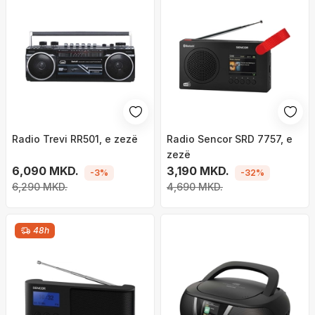
Radio Trevi RR501, e zezë
Radio Sencor SRD 7757, e
zezë
6,090 MKD.
3,190 MKD.
-3%
-32%
6,290 MKD.
4,690 MKD.
48h