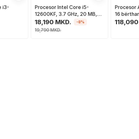
 i3-
Procesor Intel Core i5-
Procesor
12600KF, 3.7 GHz, 20 MB,
16 bërtha
OEM
MB L3, i a
18,190 MKD.
118,090
-8%
19,790 MKD.