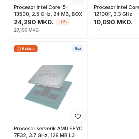
Procesor Intel Core i5-
Procesor Intel Core
13500, 2.5 GHz, 24 MB, BOX
12100F, 3.3 GHz
24,290 MKD.
10,090 MKD.
-11%
27,190 MKD.
E shitur
Risi
Procesor serverik AMD EPYC
7F32, 3.7 GHz, 128 MB L3