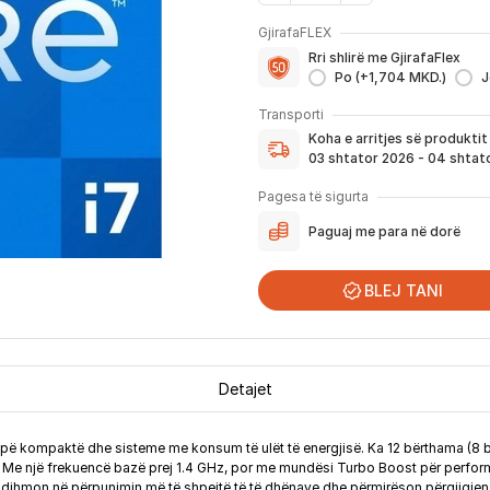
GjirafaFLEX
Me GjirafaFLEX përfitoni:
Rri shlirë me GjirafaFlex
-
Prioritet
për zgjidhjen e ç
Po (+1,704 MKD.)
J
- Kontakt brenda
24 h
për s
Koha e arritjes së produktit
- Pranim dhe dërgim me post
Transporti
dhe njoftimit për verifikim 
Koha e arritjes së produkti
Nëse porosia bëhet tani, pr
03 shtator 2026 - 04 shtat
njoftoheni në vazhdimësi p
përfshirë momentin kur pro
Pagesa të sigurta
për te ju.
Paguaj me para në dorë
*Në 99% të rasteve, produktet arrijn
që festat ndërkombëtare ndikojnë që li
BLEJ TANI
Detajet
topë kompaktë dhe sisteme me konsum të ulët të energjisë. Ka 12 bërthama (8 
. Me një frekuencë bazë prej 1.4 GHz, por me mundësi Turbo Boost për performa
i ndihmon në përpunimin më të shpejtë të të dhënave dhe përmirëson përgjigje