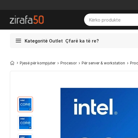
Kategoritë
Outlet
Çfarë ka të re?
Pjesë për kompjuter
Procesor
Për server & workstation
Proc