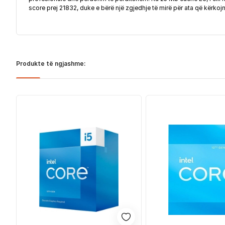
score prej 21832, duke e bërë një zgjedhje të mirë për ata që kërkoj
Produkte të ngjashme: