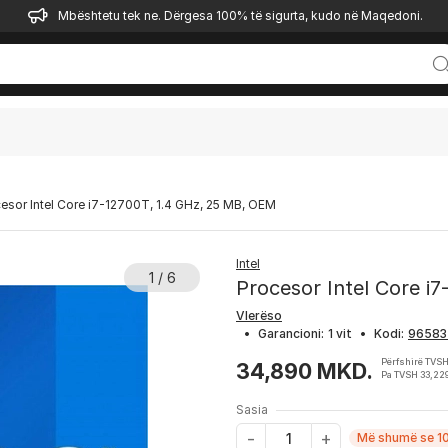
Mbështetu tek ne. Dërgesa 100% të sigurta, kudo në Maqedoni.
esor Intel Core i7-12700T, 1.4 GHz, 25 MB, OEM
Intel
1 / 6
Procesor Intel Core i
Vlerëso
•
Garancioni:
1 vit
•
Kodi:
Përfshirë TVS
34,890 MKD.
Pa TVSH 33,22
Sasia
Më shumë se 10