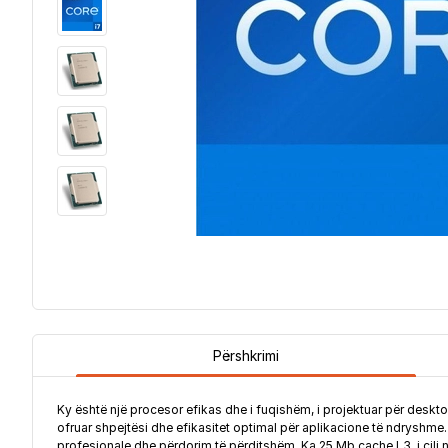
Përshkrimi
Ky është një procesor efikas dhe i fuqishëm, i projektuar për desk
ofruar shpejtësi dhe efikasitet optimal për aplikacione të ndryshme
profesionale dhe përdorim të përditshëm. Ka 25 Mb cache L3, i cil