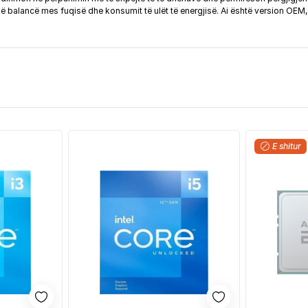
në balancë mes fuqisë dhe konsumit të ulët të energjisë. Ai është version OEM, 
E shitur