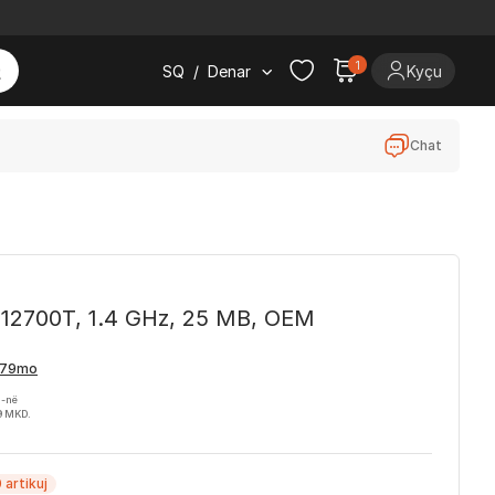
1
SQ
/
Denar
Kyçu
Chat
7-12700T, 1.4 GHz, 25 MB, OEM
H-në
9 MKD.
 artikuj