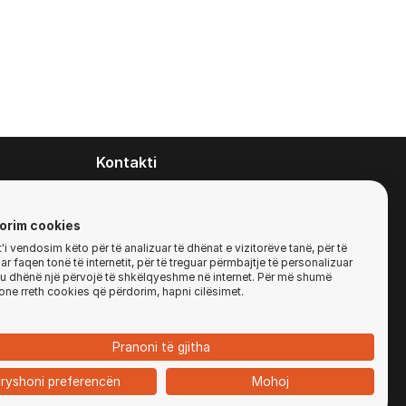
Kontakti
contact@zirafa50.mk
+38922633364
orim cookies
i vendosim këto për të analizuar të dhënat e vizitorëve tanë, për të
r faqen tonë të internetit, për të treguar përmbajtje të personalizuar
Për kërkesa të ofertave:
'ju dhënë një përvojë të shkëlqyeshme në internet. Për më shumë
b2b@zirafa50.mk
one rreth cookies që përdorim, hapni cilësimet.
Jadranska Magistrala No. 86, Skopje, North
Macedonia
Pranoni të gjitha
ryshoni preferencën
Mohoj