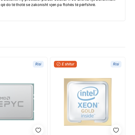
që do të thotë se zakonisht vjen pa ftohës të përfshirë.
Risi
E shitur
Risi