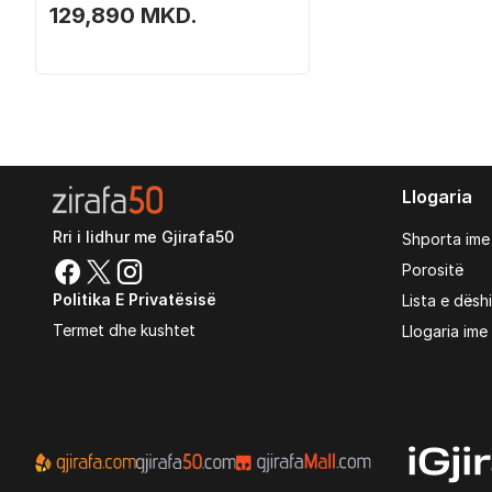
129,890 MKD.
Llogaria
Rri i lidhur me Gjirafa50
Shporta ime
Porositë
Politika E Privatësisë
Lista e dësh
Termet dhe kushtet
Llogaria ime