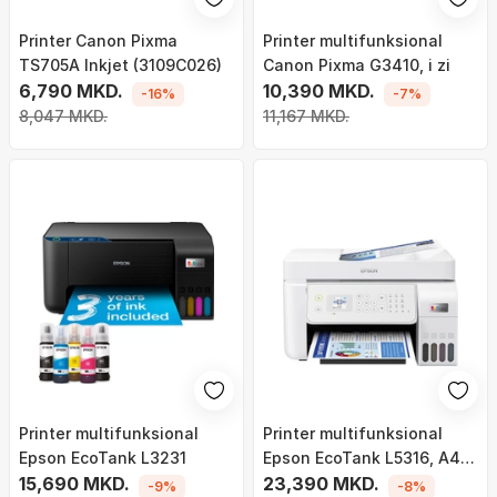
Printer Canon Pixma
Printer multifunksional
TS705A Inkjet (3109C026)
Canon Pixma G3410, i zi
6,790 MKD.
10,390 MKD.
-16%
-7%
8,047 MKD.
11,167 MKD.
Printer multifunksional
Printer multifunksional
Epson EcoTank L3231
Epson EcoTank L5316, A4,
15,690 MKD.
Wi-Fi, i zi
23,390 MKD.
-9%
-8%