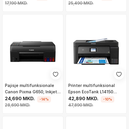
17,190 MKD.
25,490 MKD.
Pajisje multifunksionale
Printer multifunksional
Canon Pixma G650, Inkjet
Epson EcoTank L14150
MegaTank, Wi Fi, e zezë
24,690 MKD.
(C11CH96402), A3,
42,890 MKD.
-14%
-10%
4800x1200 dpi, WiFi, i zi
28,690 MKD.
47,890 MKD.