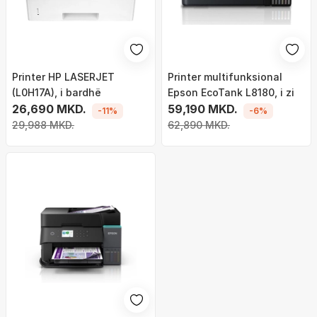
Printer HP LASERJET
Printer multifunksional
(L0H17A), i bardhë
Epson EcoTank L8180, i zi
26,690 MKD.
59,190 MKD.
-11%
-6%
29,988 MKD.
62,890 MKD.