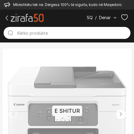
Mbështetu tek ne. Dërgesa 100% të sigurta, kudo në Maqedoni.
SQ
/
Denar
E SHITUR