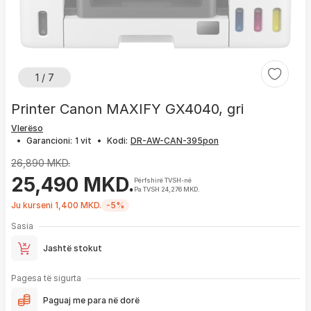
1 / 7
Printer Canon MAXIFY GX4040, gri
Vlerëso
•
Garancioni:
1 vit
•
Kodi:
26,890 MKD.
25,490 MKD.
Përfshirë TVSH-në
Pa TVSH 24,276 MKD.
Ju kurseni 1,400 MKD.
-5%
Sasia
Jashtë stokut
Pagesa të sigurta
Paguaj me para në dorë