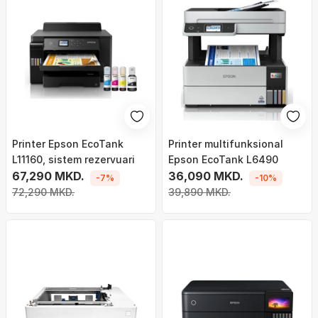
Printer Epson EcoTank
Printer multifunksional
L11160, sistem rezervuari
Epson EcoTank L6490
67,290 MKD.
36,090 MKD.
-7%
-10%
72,290 MKD.
39,890 MKD.