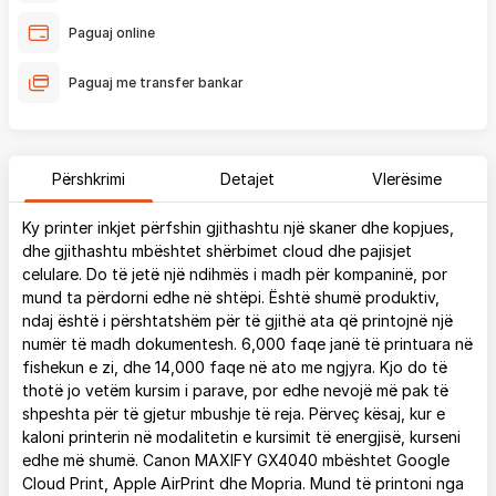
Paguaj online
Paguaj me transfer bankar
Përshkrimi
Detajet
Vlerësime
Ky printer inkjet përfshin gjithashtu një skaner dhe kopjues,
dhe gjithashtu mbështet shërbimet cloud dhe pajisjet
celulare. Do të jetë një ndihmës i madh për kompaninë, por
mund ta përdorni edhe në shtëpi. Është shumë produktiv,
ndaj është i përshtatshëm për të gjithë ata që printojnë një
numër të madh dokumentesh. 6,000 faqe janë të printuara në
fishekun e zi, dhe 14,000 faqe në ato me ngjyra. Kjo do të
thotë jo vetëm kursim i parave, por edhe nevojë më pak të
shpeshta për të gjetur mbushje të reja. Përveç kësaj, kur e
kaloni printerin në modalitetin e kursimit të energjisë, kurseni
edhe më shumë. Canon MAXIFY GX4040 mbështet Google
Cloud Print, Apple AirPrint dhe Mopria. Mund të printoni nga