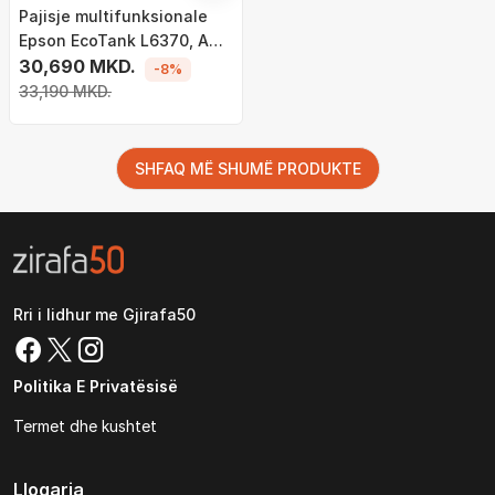
Pajisje multifunksionale
Epson EcoTank L6370, A4,
WiFi, e zezë
30,690 MKD.
-8%
33,190 MKD.
SHFAQ MË SHUMË PRODUKTE
Rri i lidhur me Gjirafa50
Politika E Privatësisë
Termet dhe kushtet
Llogaria