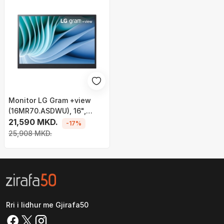
Monitor LG Gram +view
(16MR70.ASDWU), 16",
WQXGA, i zi
21,590 MKD.
-17%
25,908 MKD.
Rri i lidhur me Gjirafa50