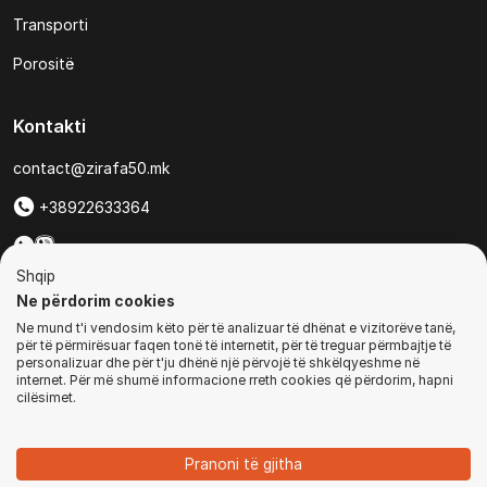
Transporti
Porositë
Kontakti
contact@zirafa50.mk
+38922633364
Për kërkesa të ofertave:
Shqip
b2b@zirafa50.mk
Ne përdorim cookies
Ne mund t'i vendosim këto për të analizuar të dhënat e vizitorëve tanë,
Jadranska Magistrala No. 86, Skopje, North Macedonia
për të përmirësuar faqen tonë të internetit, për të treguar përmbajtje të
personalizuar dhe për t'ju dhënë një përvojë të shkëlqyeshme në
internet. Për më shumë informacione rreth cookies që përdorim, hapni
cilësimet.
© Të gjitha të drejtat e rezervuara
Pranoni të gjitha