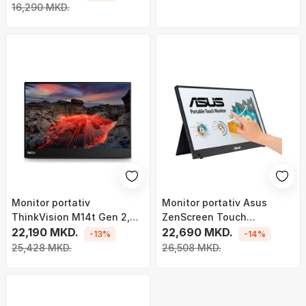
16,290 MKD.
Monitor portativ
Monitor portativ Asus
ThinkVision M14t Gen 2,
ZenScreen Touch
14'', 2.2K (2240x1400),
22,190 MKD.
MB16AMTR, FullHD, 15.6",
22,690 MKD.
-13%
-14%
Touchscreen, 60Hz, i zi
60Hz, i zi
25,428 MKD.
26,508 MKD.