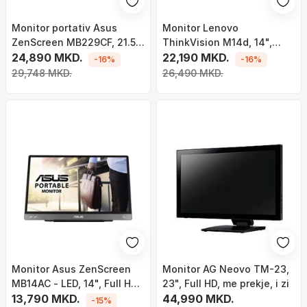
Monitor portativ Asus
Monitor Lenovo
ZenScreen MB229CF, 21.5",
ThinkVision M14d, 14",
1920 x 1080 (FullHD), 100
24,890 MKD.
2240x1400
22,190 MKD.
-16%
-16%
Hz, i zi
29,748 MKD.
26,490 MKD.
Monitor Asus ZenScreen
Monitor AG Neovo TM-23,
MB14AC - LED, 14", Full HD,
23", Full HD, me prekje, i zi
i zi
13,790 MKD.
44,990 MKD.
-15%