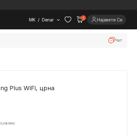
.
1
MK
/
Denar
Најавете Се
Чат
g Plus WiFi, црна
13,038 MKD.