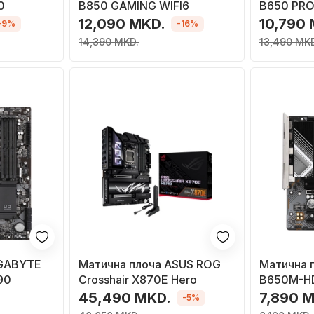
0
B850 GAMING WIFI6
B650 PRO
12,090 MKD.
10,790
-9%
-16%
14,390 MKD.
13,490 MKD
IGABYTE
Матична плоча ASUS ROG
Матична 
90
Crosshair X870E Hero
B650M-HD
B650
45,490 MKD.
7,890 
-5%