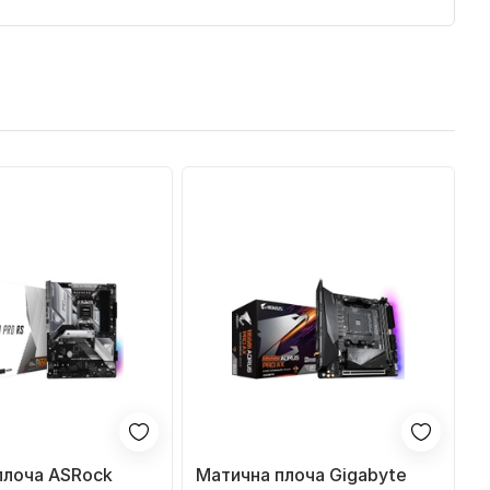
плоча ASRock
Матична плоча Gigabyte