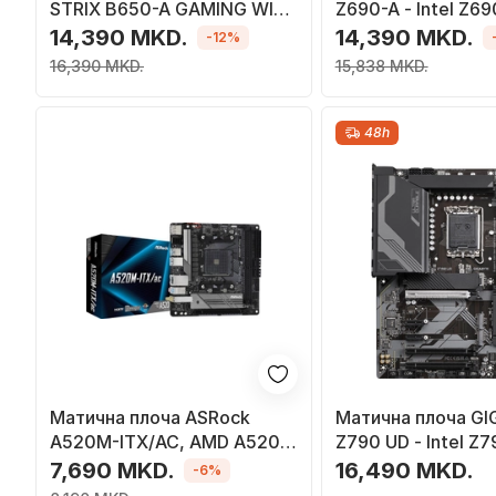
STRIX B650-A GAMING WIFI
Z690-A - Intel Z69
- AMD B650
14,390 MKD.
14,390 MKD.
-12%
16,390 MKD.
15,838 MKD.
48h
Матична плоча ASRock
Матична плоча G
A520M-ITX/AC, AMD A520,
Z790 UD - Intel Z7
Socket AM4, 2 слотови,
7,690 MKD.
16,490 MKD.
-6%
Bluetooth / Wi-Fi 5, Mini ITX