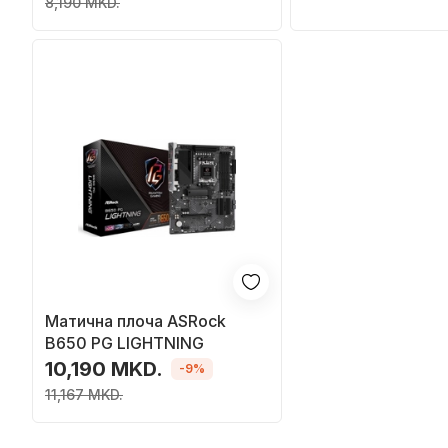
8,190 MKD.
Матична плоча ASRock
B650 PG LIGHTNING
10,190 MKD.
-9%
11,167 MKD.