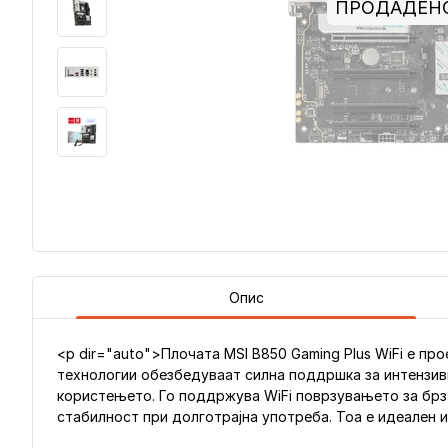
ПРОДАДЕН
Опис
<p dir="auto">Плочата MSI B850 Gaming Plus WiFi е пр
технологии обезбедуваат силна поддршка за интензивн
користењето. Го поддржува WiFi поврзувањето за брз 
стабилност при долготрајна употреба. Тоа е идеален 