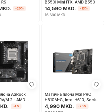
 RS
B550I Mini ITX, AMD B550
 MKD.
14,590 MKD.
-20%
-13%
.
16,690 MKD.
плоча ASRock
Матична плоча MSI PRO
V/M.2 - AMD
H610M-G, Intel H610, Socket
1700, 2 слотови, Micro ATX
MKD.
4,990 MKD.
-4%
-26%