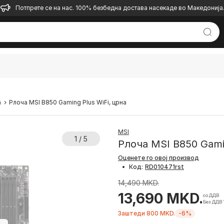
Потпрете се на нас. 100% безбедна достава насекаде во Македонија
а
Pлоча MSI B850 Gaming Plus WiFi, црна
MSI
1 / 5
Pлоча MSI B850 Gamin
Оценете го овој производ
•
Код:
14,490 MKD.
13,690 MKD.
со ДДВ
Без ДДВ 
Заштеди 800 MKD.
-6%