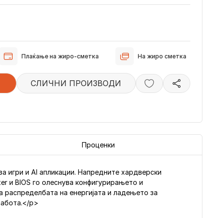
Плаќање на жиро-сметка
На жиро сметка
СЛИЧНИ ПРОИЗВОДИ
Проценки
за игри и AI апликации. Напредните хардверски
er и BIOS го олеснува конфигурирањето и
а распределбата на енергијата и ладењето за
работа.</p>