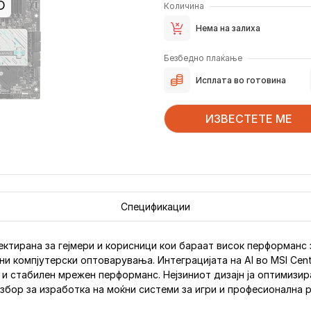
О
Количина
Нема на залиха
Безбедно плаќање
Исплата во готовина
ИЗВЕСТЕТЕ МЕ
Спецификации
оектирана за гејмери и корисници кои бараат висок перформанс 
и компјутерски оптоварувања. Интеграцијата на AI во MSI Cent
и стабилен мрежен перформанс. Нејзиниот дизајн ја оптимизир
избор за изработка на моќни системи за игри и професионална 