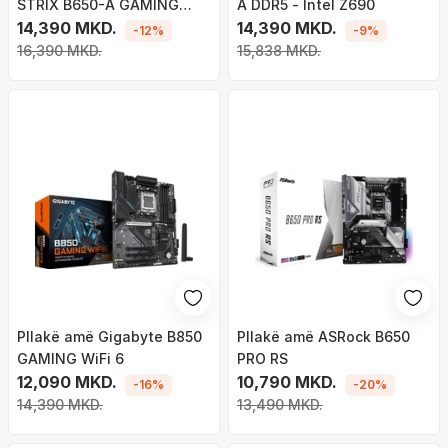
STRIX B650-A GAMING
A DDR5 - Intel Z690
WIFI - AMD B650
14,390 MKD.
14,390 MKD.
-12%
-9%
16,390 MKD.
15,838 MKD.
Pllakë amë Gigabyte B850
Pllakë amë ASRock B650
GAMING WiFi 6
PRO RS
12,090 MKD.
10,790 MKD.
-16%
-20%
14,390 MKD.
13,490 MKD.