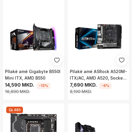
Pllakë amë Gigabyte B550I
Pllakë amë ASRock A520M-
Mini ITX, AMD B550
ITX/AC, AMD A520, Socket
14,590 MKD.
AM4, 2 slota, Bluetooth /
7,690 MKD.
-13%
-6%
Wi-Fi 5, Mini ITX
16,690 MKD.
8,190 MKD.
48h