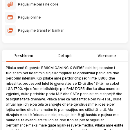
Paguaj me para në dorë
Paguaj online
Paguaj me transfer bankar
Përshkrimi
Detajet
Vlerësime
Pllaka amë Gigabyte B860M GAMING X WIFI6E është një opsion i
fuqishëm për ndërtimin e një kompjuteri të optimizuar për lojëra dhe
përdorim intensiv. Kjo pllakë amë përdor chipsetin Intel B860 dhe
mbështet procesorët Intel të gjeneratës së 12-të dhe 13-të me soket
LGA 1700. Ajo ofron mbështetje për RAM DDR5 dhe ka disa mundësi
zgjerimi, duke përfshirë porta M.2 dhe SATA për ruajtjen e shpejtë dhe
të sigurtë të të dhënave. Pllaka amë ka mbështetje për Wi-Fi 6E, duke
ofruar një lidhje pa tela të shpejtë dhe të qëndrueshme, ideale për
lojëra online dhe transmetim të përmbajtjes me cilësi të lartë. Me
dizajnin e saj të fokusuar në lojëra, ajo është gjithashtu e pajisur me
mundësi të avancuara të lidhjes dhe ftohjes për të siguruar
performancë maksimale gjatë ngarkesave të mëdha. Pllaka amë është