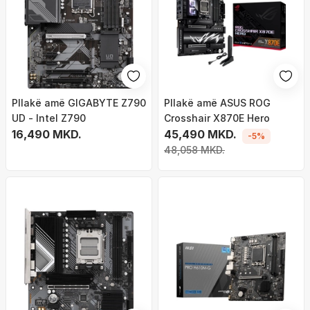
Pllakë amë GIGABYTE Z790
Pllakë amë ASUS ROG
UD - Intel Z790
Crosshair X870E Hero
16,490 MKD.
45,490 MKD.
-5%
48,058 MKD.