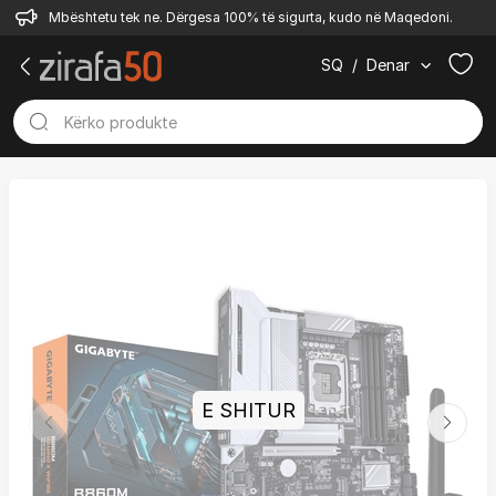
Mbështetu tek ne. Dërgesa 100% të sigurta, kudo në Maqedoni.
SQ
/
Denar
E SHITUR