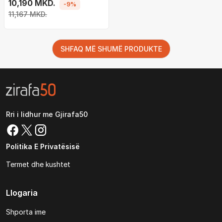
10,190 MKD.
-9%
11,167 MKD.
SHFAQ MË SHUMË PRODUKTE
Rri i lidhur me Gjirafa50
Politika E Privatësisë
Termet dhe kushtet
Llogaria
Shporta ime