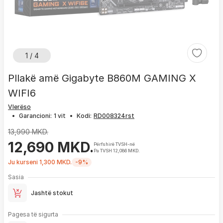
1 / 4
Pllakë amë Gigabyte B860M GAMING X
WIFI6
Vlerëso
•
Garancioni:
1 vit
•
Kodi:
13,990 MKD.
12,690 MKD.
Përfshirë TVSH-në
Pa TVSH 12,086 MKD.
Ju kurseni 1,300 MKD.
-9%
Sasia
Jashtë stokut
Pagesa të sigurta