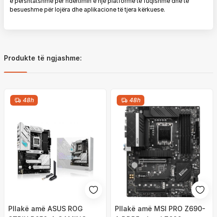
e përshtatshme për ndërtimin e një platforme të fuqishme dhe të
besueshme për lojëra dhe aplikacione të tjera kërkuese.
Produkte të ngjashme:
48h
48h
Pllakë amë ASUS ROG
Pllakë amë MSI PRO Z690-