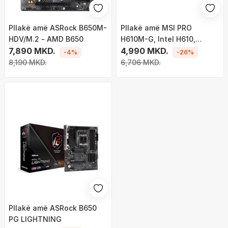
Pllakë amë ASRock B650M-
Pllakë amë MSI PRO
HDV/M.2 - AMD B650
H610M-G, Intel H610,
7,890 MKD.
Socket 1700, 2 slota, Micro
4,990 MKD.
-4%
-26%
ATX
8,190 MKD.
6,706 MKD.
Pllakë amë ASRock B650
PG LIGHTNING