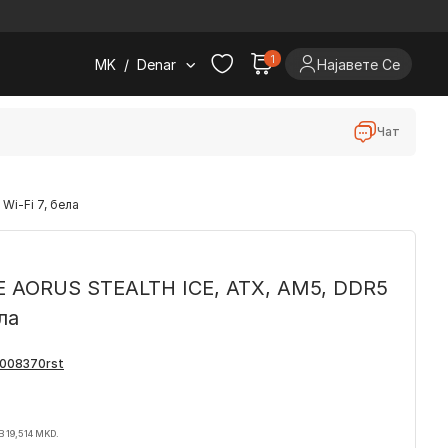
.
1
MK
/
Denar
Најавете Се
Чат
Wi-Fi 7, бела
E AORUS STEALTH ICE, ATX, AM5, DDR5
ла
В 19,514 MKD.