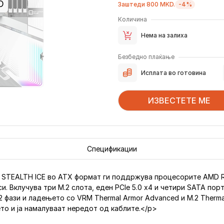
О
Заштеди 800 MKD.
-4%
Количина
Нема на залиха
Безбедно плаќање
Исплата во готовина
ИЗВЕСТЕТЕ МЕ
Спецификации
S STEALTH ICE во ATX формат ги поддржува процесорите AMD 
 Вклучува три M.2 слота, еден PCIe 5.0 x4 и четири SATA порти
 фази и ладењето со VRM Thermal Armor Advanced и M.2 Therma
ето и ја намалуваат нередот од каблите.</p>