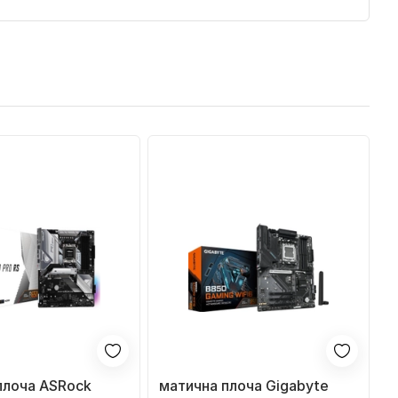
плоча ASRock
матична плоча Gigabyte