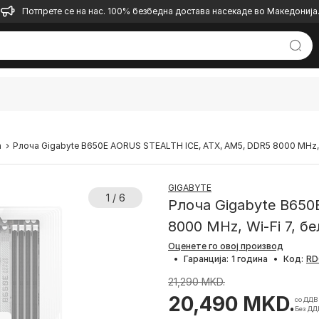
Потпрете се на нас. 100% безбедна достава насекаде во Македонија
а
Pлоча Gigabyte B650E AORUS STEALTH ICE, ATX, AM5, DDR5 8000 MHz, 
GIGABYTE
1 / 6
Pлоча Gigabyte B650
8000 MHz, Wi-Fi 7, бе
Оценете го овој производ
•
Гаранција:
1 година
•
Код:
21,290 MKD.
20,490 MKD.
со ДДВ
Без ДД