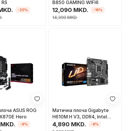
 RS
B850 GAMING WIFI6
 MKD.
12,090 MKD.
-20%
-16%
.
14,390 MKD.
плоча ASUS ROG
Матична плоча Gigabyte
 X870E Hero
H610M H V3, DDR4, Intel
H610, сокет 1700, 2 слота,
 MKD.
4,890 MKD.
-6%
-8%
Micro ATX