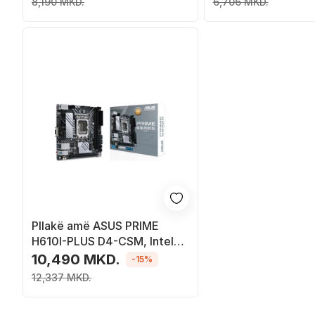
8,190 MKD.
6,706 MKD.
Pllakë amë ASUS PRIME
H610I-PLUS D4-CSM, Intel
H610, Socket 1700, 2 slota,
10,490 MKD.
-15%
Mini ITX
12,337 MKD.