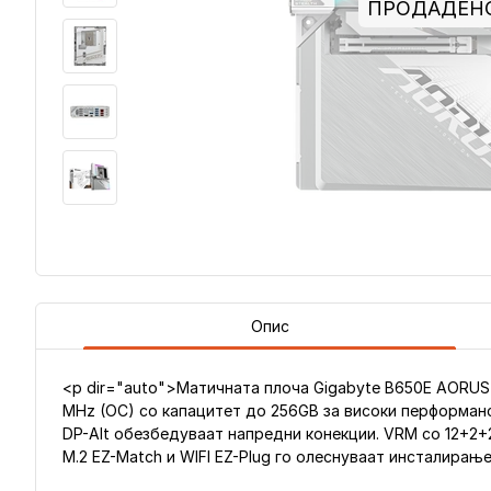
ПРОДАДЕН
Опис
<p dir="auto">Матичната плоча Gigabyte B650E AORU
MHz (OC) со капацитет до 256GB за високи перформанси.
DP-Alt обезбедуваат напредни конекции. VRM со 12+2+2
M.2 EZ-Match и WIFI EZ-Plug го олеснуваат инсталирањ