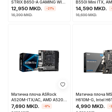
STRIX B650-A GAMING WIFI
B550I Mini ITX, A
- AMD B650
12,950 MKD.
14,590 MKD.
-21%
16,390 MKD.
16,690 MKD.
Матична плоча ASRock
Матична плоча MS
A520M-ITX/AC, AMD A520,
H610M-G, Intel H6
Socket AM4, 2 слотови,
1700, 2 слотови, 
7,690 MKD.
4,990 MKD.
-6%
-
Bluetooth / Wi-Fi 5, Mini ITX