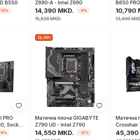
MD B550
Z690-A - Intel Z690
B650 PRO
14,390 MKD.
10,790
-13%
-9%
15,838 MKD.
13,490 MKD
48h
I PRO
Матична плоча GIGABYTE
Матична 
10, Socket
Z790 UD - Intel Z790
Crosshair
Micro ATX
14,550 MKD.
45,390
26%
-12%