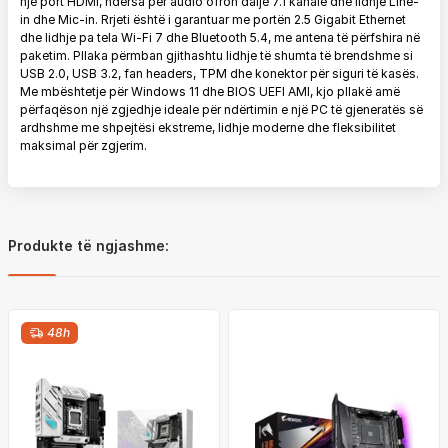
një port HDMI, ndërsa për audio ofron dalje 7.1 kanale dhe lidhje Line-
in dhe Mic-in. Rrjeti është i garantuar me portën 2.5 Gigabit Ethernet
dhe lidhje pa tela Wi-Fi 7 dhe Bluetooth 5.4, me antena të përfshira në
paketim. Pllaka përmban gjithashtu lidhje të shumta të brendshme si
USB 2.0, USB 3.2, fan headers, TPM dhe konektor për siguri të kasës.
Me mbështetje për Windows 11 dhe BIOS UEFI AMI, kjo pllakë amë
përfaqëson një zgjedhje ideale për ndërtimin e një PC të gjeneratës së
ardhshme me shpejtësi ekstreme, lidhje moderne dhe fleksibilitet
maksimal për zgjerim.
Produkte të ngjashme:
48h