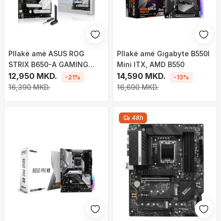
Pllakë amë ASUS ROG
Pllakë amë Gigabyte B550I
STRIX B650-A GAMING
Mini ITX, AMD B550
WIFI - AMD B650
12,950 MKD.
14,590 MKD.
-21%
-13%
16,390 MKD.
16,690 MKD.
48h