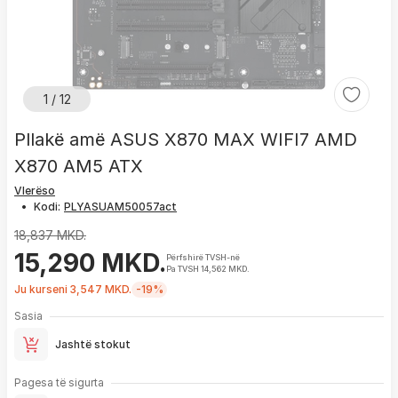
1 / 12
Pllakë amë ASUS X870 MAX WIFI7 AMD
X870 AM5 ATX
Vlerëso
•
Kodi:
18,837 MKD.
15,290 MKD.
Përfshirë TVSH-në
Pa TVSH 14,562 MKD.
Ju kurseni 3,547 MKD.
-19%
Sasia
Jashtë stokut
Pagesa të sigurta