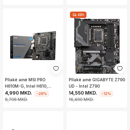
48h
Pllakë amë MSI PRO
Pllakë amë GIGABYTE Z790
H610M-G, Intel H610,
UD - Intel Z790
Socket 1700, 2 slota, Micro
4,990 MKD.
14,550 MKD.
-26%
-12%
ATX
6,706 MKD.
16,490 MKD.