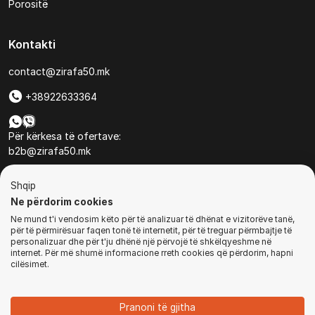
Porositë
Kontakti
contact@zirafa50.mk
+38922633364
Për kërkesa të ofertave:
b2b@zirafa50.mk
Jadranska Magistrala No. 86, Skopje, North Macedonia
Shqip
Ne përdorim cookies
Ne mund t'i vendosim këto për të analizuar të dhënat e vizitorëve tanë,
për të përmirësuar faqen tonë të internetit, për të treguar përmbajtje të
personalizuar dhe për t'ju dhënë një përvojë të shkëlqyeshme në
internet. Për më shumë informacione rreth cookies që përdorim, hapni
© Të gjitha të drejtat e rezervuara
cilësimet.
MË NJOFTO
Pranoni të gjitha