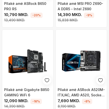
Pllakë amë ASRock B650
Pllakë amë MSI PRO Z690-
PRO RS
A DDR5 - Intel Z690
10,790 MKD.
14,390 MKD.
-20%
-9%
13,490 MKD.
15,838 MKD.
Pllakë amë Gigabyte B850
Pllakë amë ASRock A520M-
GAMING WiFi 6
ITX/AC, AMD A520, Socket
12,090 MKD.
AM4, 2 slota, Bluetooth /
7,690 MKD.
-16%
-6%
Wi-Fi 5, Mini ITX
14,390 MKD.
8,190 MKD.