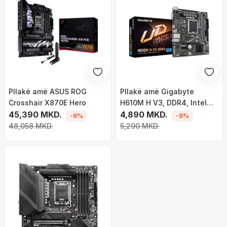
Pllakë amë ASUS ROG
Pllakë amë Gigabyte
Crosshair X870E Hero
H610M H V3, DDR4, Intel
45,390 MKD.
H610, Socket 1700, 2 slota,
4,890 MKD.
-6%
-8%
Micro ATX
48,058 MKD.
5,290 MKD.