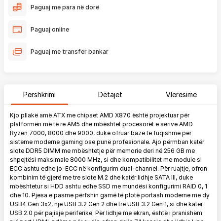
Paguaj me para në dorë
Paguaj online
Paguaj me transfer bankar
Përshkrimi
Detajet
Vlerësime
Kjo pllakë amë ATX me chipset AMD X870 është projektuar për
platformën më të re AM5 dhe mbështet procesorët e serive AMD
Ryzen 7000, 8000 dhe 9000, duke ofruar bazë të fuqishme për
sisteme moderne gaming ose punë profesionale. Ajo përmban katër
slote DDR5 DIMM me mbështetje për memorie deri në 256 GB me
shpejtësi maksimale 8000 MHz, si dhe kompatibilitet me module si
ECC ashtu edhe jo-ECC në konfigurim dual-channel. Për ruajtje, ofron
kombinim të gjerë me tre slote M.2 dhe katër lidhje SATA III, duke
mbështetur si HDD ashtu edhe SSD me mundësi konfigurimi RAID 0, 1
dhe 10. Pjesa e pasme përfshin gamë të plotë portash moderne me dy
USB4 Gen 3x2, një USB 3.2 Gen 2 dhe tre USB 3.2 Gen 1, si dhe katër
USB 2.0 për pajisje periferike. Për lidhje me ekran, është i pranishëm