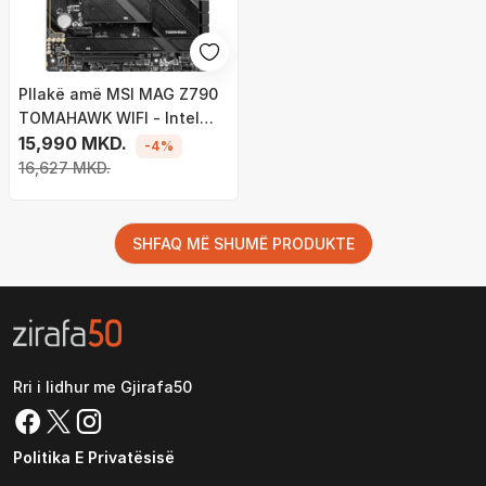
Pllakë amë MSI MAG Z790
TOMAHAWK WIFI - Intel
Z790
15,990 MKD.
-4%
16,627 MKD.
SHFAQ MË SHUMË PRODUKTE
Rri i lidhur me Gjirafa50
Politika E Privatësisë