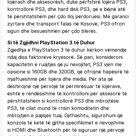
lojërash dhe aksesorësh, duke përfshirë lojëra PS3,
kontrollorë PS3, dhe hard disk PS3, që e bëjnë atë
të përshtatshëm për çdo lloj përdoruesi. Me garanci
zyrtare dhe transport falas në Kosovë, PS3 ofron
siguri dhe besueshmëri për çdo blerës.
Si të Zgjidhni PlayStation 3 të Duhur
Zgjedhja e PlayStation 3 të duhur kërkon vëmendje
ndaj disa faktorëve kryesorë. Së pari, konsideroni
kapacitetin e ruajtjes që ju nevojitet; PS3 vjen me
opsione si 160GB dhe 320GB, që ofrojnë hapësirë të
mjaftueshme për lojëra dhe media. Për ata që
dëshirojnë një përvojë të përmirësuar të lojërave,
është e rëndësishme të kontrolloni për aksesorë të
përshtatshëm si kontrollorë PS3 dhe mbrojtëse
PS3, të cilat mund të rrisin komoditetin dhe
mbrojtjen e pajisjes tuaj. Gjithashtu, sigurohuni që
konzola të ketë të gjitha specifikimet e nevojshme
si HDMI dhe Bluetooth për të siguruar një përvojë