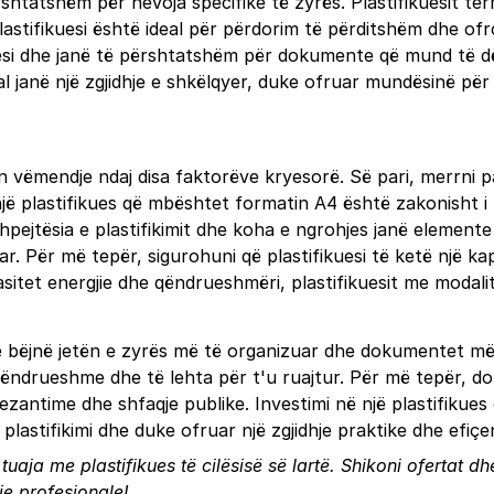
i përshtatshëm për nevoja specifike të zyrës. Plastifikuesit
astifikuesi është ideal për përdorim të përditshëm dhe ofron 
htësi dhe janë të përshtatshëm për dokumente që mund të 
dual janë një zgjidhje e shkëlqyer, duke ofruar mundësinë p
rkon vëmendje ndaj disa faktorëve kryesorë. Së pari, merr
, një plastifikues që mbështet formatin A4 është zakonish
shpejtësia e plastifikimit dhe koha e ngrohjes janë elemen
r. Për më tepër, sigurohuni që plastifikuesi të ketë një k
asitet energjie dhe qëndrueshmëri, plastifikuesit me modali
 që e bëjnë jetën e zyrës më të organizuar dhe dokumentet 
qëndrueshme dhe të lehta për t'u ruajtur. Për më tepër, d
rezantime dhe shfaqje publike. Investimi në një plastifikues
plastifikimi dhe duke ofruar një zgjidhje praktike dhe efiç
ja me plastifikues të cilësisë së lartë. Shikoni ofertat dhe
e profesionale!