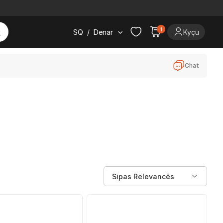
1
SQ
/
Denar
Kyçu
Chat