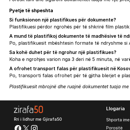
Pyetje të shpeshta
Si funksionon një plastifikues për dokumente?
Plastifikuesi përdor ngrohës për të shkrirë film plas
A mund të plastifikoj dokumente të madhësive të n
Po, plastifikuesit mbështesin formate të ndryshme si A
Sa kohë duhet për të ngrohur një plastifikues?
Koha e ngrohjes varion nga 3 deri në 5 minuta, në varës
A ofrohet transport falas për plastifikuesit në Koso
Po, transporti falas ofrohet për të gjitha blerjet e pl
Plastifikuesit mbrojnë dhe ruajnë dokumentet tuaja me c
Llogaria
Rri i lidhur me Gjirafa50
Shporta ime
Porositë