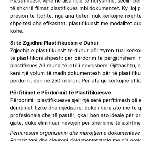
Plastifikuesit vijnë në disa lloje të ndryshme, secili 
të shkrirë filmat plastifikues mbi dokumentet. Ky lloj pl
presion të ftohtë, nga ana tjetër, nuk kërkojnë nxe
shpejtësi dhe efikasitet, plastifikuesit me modalitet 
kohë.
Si të Zgjidhni Plastifikuesin e Duhur
Zgjedhja e plastifikuesit të duhur për zyrën tuaj kë
të plastifikoni shpesh; për përdorim të përgjithshëm
plastifikues A3 mund të jetë i nevojshëm. Gjithashtu, 
keni një volum të madh dokumentesh për të plastifikua
përdorni, deri në 250 mikron. Për ata që kërkojnë efik
Përfitimet e Përdorimit të Plastifikuesve
Përdorimi i plastifikuesve sjell një sërë përfitimesh
dëmtimet fizike dhe mjedisore, duke i bërë ato më të 
profesionale dhe të pastër, çka i bën ato ideale për p
gjatë, duke eliminuar nevojën për shërbime të jashtme 
Përmirësoni organizimin dhe mbrojtjen e dokumenteve tua
Porosit tani
dhe siguroni dokumentet tuaja me një prekj