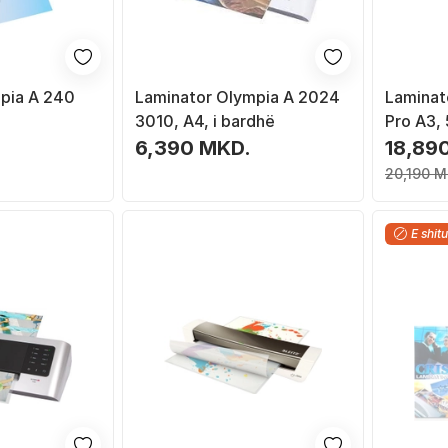
pia A 240
Laminator Olympia A 2024
Laminat
3010, A4, i bardhë
Pro A3, 
.
6,390 MKD.
18,89
20,190 M
E shitu