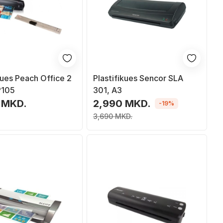
kues Peach Office 2
Plastifikues Sencor SLA
P105
301, A3
 MKD.
2,990 MKD.
-19%
3,690 MKD.