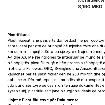
A4, i argjendtë
8,190 MKD.
Plastifikues
Plastifikuesit janë pajisje të domosdoshme për çdo zy
është ideal për ata që punojnë në mjedise zyre dhe du
konsumimi i shpejtë. Këto pajisje zyre ofrojnë një më
A4 dhe A3. Me një ngrohës të integruar që mund të ar
një shpejtësi plastifikimi që e bën procesin të shpejt
njohura si Fellowes, GBC, Swingline dhe AmazonBasics
kapacitet për të plastifikuar deri në 250 mikron dhe 
aplikimesh. Për më tepër, me mundësinë e transportit f
çdo punonjës zyre që dëshiron të ruajë dokumentet e ti
zyrën tuaj, plastifikuesit janë një zgjidhje ideale që
Llojet e Plastifikuesve për Dokumente