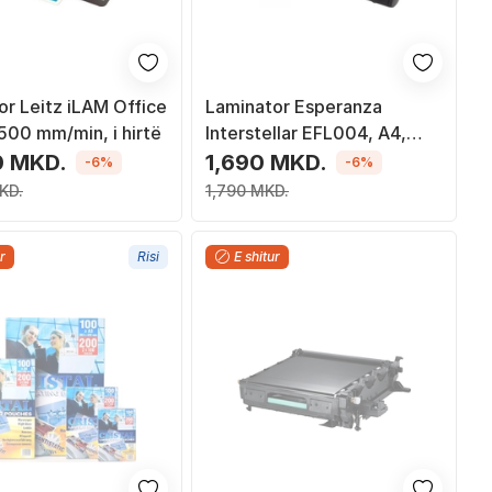
or Leitz iLAM Office
Laminator Esperanza
500 mm/min, i hirtë
Interstellar EFL004, A4,
modalitet i nxehtë dhe i
0 MKD.
1,690 MKD.
-6%
-6%
ftohtë, i bardhë
KD.
1,790 MKD.
r
Risi
E shitur