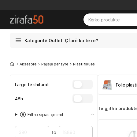
Kategoritë
Outlet
Çfarë ka të re?
Aksesorë
Pajisje për zyrë
Plastifikues
Largo të shiturat
48h
Të gjitha produkt
Filtro sipas çmimit
to