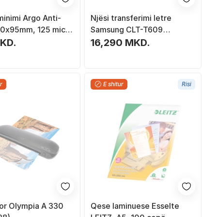
minimi Argo Anti-
Njësi transferimi letre
 60x95mm, 125 mic,
Samsung CLT-T609
ë
SU424A, origjinale, për
KD.
16,290 MKD.
printer
r
E shitur
Risi
or Olympia A 330
Qese laminuese Esselte