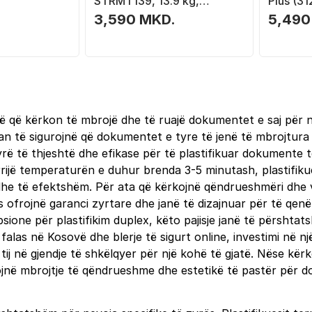
STRMT139, 13.9 kg,
Plus (31
transparente
3,590 MKD.
5,490
rë që kërkon të mbrojë dhe të ruajë dokumentet e saj për n
an të sigurojnë që dokumentet e tyre të jenë të mbrojtura 
nyrë të thjeshtë dhe efikase për të plastifikuar dokument
rijë temperaturën e duhur brenda 3-5 minutash, plastifiku
ë dhe të efektshëm. Për ata që kërkojnë qëndrueshmëri dhe v
 ofrojnë garanci zyrtare dhe janë të dizajnuar për të qen
opsione për plastifikim duplex, këto pajisje janë të përsh
alas në Kosovë dhe blerje të sigurt online, investimi në nj
j në gjendje të shkëlqyer për një kohë të gjatë. Nëse kërk
 ofrojnë mbrojtje të qëndrueshme dhe estetikë të pastër për