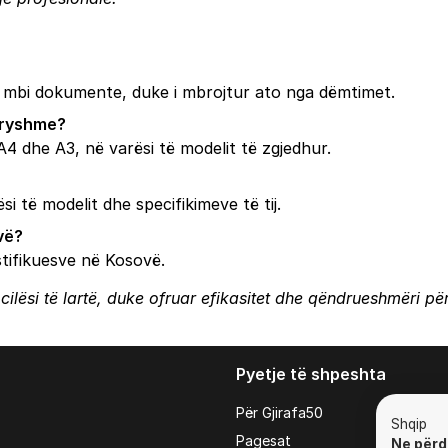
tik mbi dokumente, duke i mbrojtur ato nga dëmtimet.
dryshme?
4 dhe A3, në varësi të modelit të zgjedhur.
i të modelit dhe specifikimeve të tij.
vë?
astifikuesve në Kosovë.
ilësi të lartë, duke ofruar efikasitet dhe qëndrueshmëri për
Pyetje të shpeshta
Për Gjirafa50
Shqip
Pagesat
Ne përd