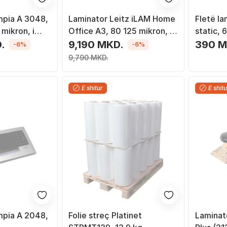
mpia A 3048,
Laminator Leitz iLAM Home
Fletë la
mikron, i
Office A3, 80 125 mikron, i
static,
bardhë
100 cop
.
9,190 MKD.
390 M
-6%
-6%
9,790 MKD.
E shitur
E shitu
mpia A 2048,
Folie streç Platinet
Laminat