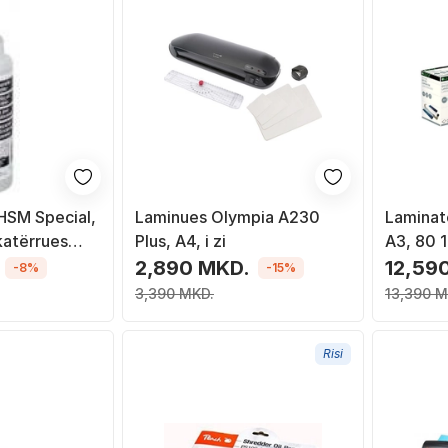
 HSM Special,
Laminues Olympia A230
Laminat
katërrues
Plus, A4, i zi
A3, 80 
argjend
2,890 MKD.
12,59
-8%
-15%
3,390 MKD.
13,390 M
Risi