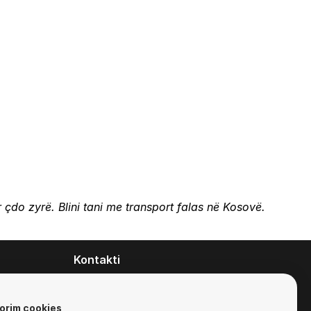
 çdo zyrë. Blini tani me transport falas në Kosovë.
Kontakti
contact@zirafa50.mk
+38922633364
orim cookies