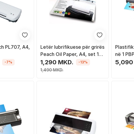
ch PL707, A4,
Letër lubrifikuese për grirës
Plastifi
Peach Oil Paper, A4, set 12
në 1 PB
copë
1,290 MKD.
5,090
-7%
-13%
1,490 MKD.