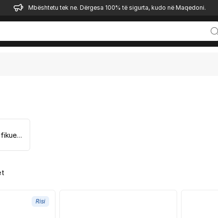
Mbështetu tek ne. Dërgesa 100% të sigurta, kudo në Maqedoni.
Folie plastifikuese
et
Risi