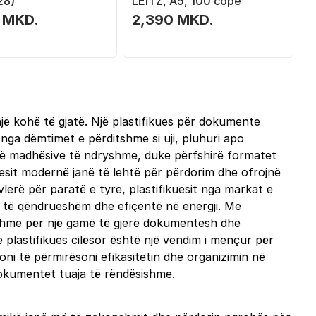
28)
LEITZ, A5, 100 copë
 MKD.
2,390 MKD.
jë kohë të gjatë. Një plastifikues për dokumente
nga dëmtimet e përditshme si uji, pluhuri apo
e të madhësive të ndryshme, duke përfshirë formatet
esit modernë janë të lehtë për përdorim dhe ofrojnë
lerë për paratë e tyre, plastifikuesit nga markat e
ë të qëndrueshëm dhe efiçentë në energji. Me
tatshme për një gamë të gjerë dokumentesh dhe
ë plastifikues cilësor është një vendim i mençur për
oni të përmirësoni efikasitetin dhe organizimin në
 dokumentet tuaja të rëndësishme.