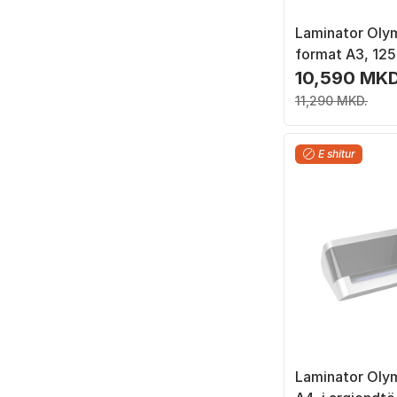
Laminator Oly
format A3, 125 
bardhë
10,590 MKD
11,290 MKD.
E shitur
Laminator Oly