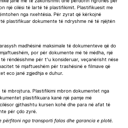
 termikë janë më të zakonshmit dhe përdorin ngrohës për
një cilësi të lartë të plastifikimit. Plastifikuesit me
dëmtohen nga nxehtësia. Për zyrat që kërkojnë
ër të plastifikuar dokumente të ndryshme në të njëjtën
ni parasysh madhësinë maksimale të dokumenteve që do
t i mjaftueshëm, por për dokumente më të mëdha, një
te të rëndësishme për t'u konsideruar, veçanërisht nëse
apacitet të mjaftueshëm për trashësinë e filmave që
tet eco janë zgjedhja e duhur.
më të mbrojtura. Plastifikimi mbron dokumentet nga
okumentet plastifikuara kanë një pamje më
 cilësor gjithashtu kursen kohë dhe para në afat të
ente për çdo zyrë.
 përfitoni nga transporti falas dhe garancia e plotë.