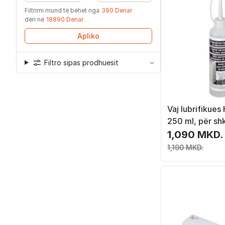
Filtrimi mund të bëhet nga
390 Denar
deri në
18890 Denar
Apliko
Filtro sipas prodhuesit
Vaj lubrifikues
250 ml, për sh
dokumentesh
1,090 MKD.
1,190 MKD.