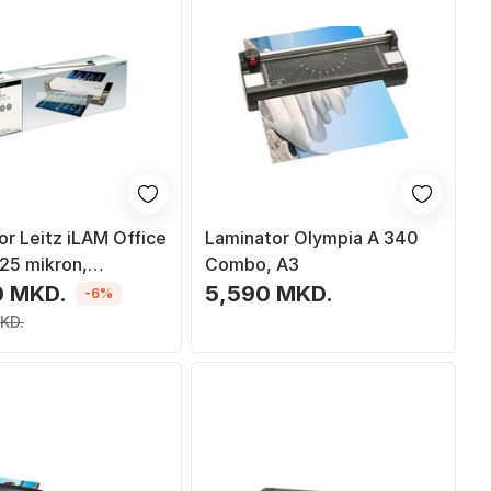
or Leitz iLAM Office
Laminator Olympia A 340
125 mikron,
Combo, A3
të
0 MKD.
5,590 MKD.
-6%
KD.