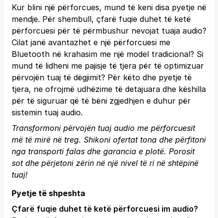
Kur blini një përforcues, mund të keni disa pyetje në
mendje. Për shembull, çfarë fuqie duhet të ketë
përforcuesi për të përmbushur nevojat tuaja audio?
Cilat janë avantazhet e një përforcuesi me
Bluetooth në krahasim me një model tradicional? Si
mund të lidheni me pajisje të tjera për të optimizuar
përvojën tuaj të dëgjimit? Për këto dhe pyetje të
tjera, ne ofrojmë udhëzime të detajuara dhe këshilla
për të siguruar që të bëni zgjedhjen e duhur për
sistemin tuaj audio.
Transformoni përvojën tuaj audio me përforcuesit
më të mirë në treg. Shikoni ofertat tona dhe përfitoni
nga transporti falas dhe garancia e plotë.
Porosit
sot
dhe përjetoni zërin në një nivel të ri në shtëpinë
tuaj!
Pyetje të shpeshta
Çfarë fuqie duhet të ketë përforcuesi im audio?