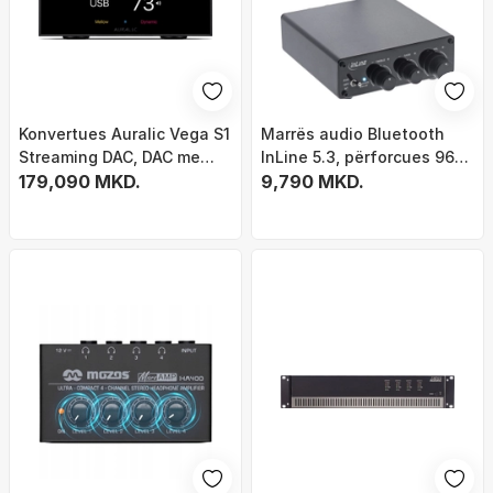
Konvertues Auralic Vega S1
Marrës audio Bluetooth
Streaming DAC, DAC me
InLine 5.3, përforcues 96W,
preamp, hi fi, gri
179,090 MKD.
i zi
9,790 MKD.