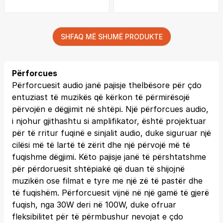
SHFAQ MË SHUMË PRODUKTE
Përforcues
Përforcuesit audio janë pajisje thelbësore për çdo
entuziast të muzikës që kërkon të përmirësojë
përvojën e dëgjimit në shtëpi. Një përforcues audio,
i njohur gjithashtu si amplifikator, është projektuar
për të rritur fuqinë e sinjalit audio, duke siguruar një
cilësi më të lartë të zërit dhe një përvojë më të
fuqishme dëgjimi. Këto pajisje janë të përshtatshme
për përdoruesit shtëpiakë që duan të shijojnë
muzikën ose filmat e tyre me një zë të pastër dhe
të fuqishëm. Përforcuesit vijnë në një gamë të gjerë
fuqish, nga 30W deri në 100W, duke ofruar
fleksibilitet për të përmbushur nevojat e çdo