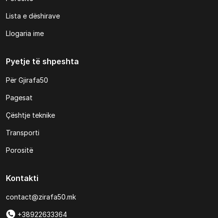
Lista e dëshirave
Llogaria ime
Pyetje të shpeshta
Për Gjirafa50
Pagesat
Çështje teknike
Transporti
Porositë
Kontakti
contact@zirafa50.mk
+38922633364