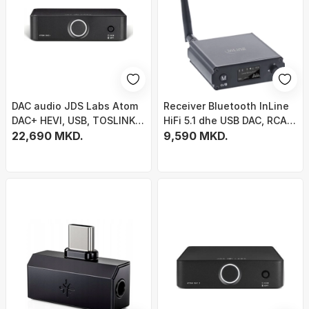
DAC audio JDS Labs Atom
Receiver Bluetooth InLine
DAC+ HEVI, USB, TOSLINK,
HiFi 5.1 dhe USB DAC, RCA
dalje RCA
22,690 MKD.
dhe Toslink, me ekran, i zi
9,590 MKD.