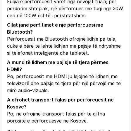
Fuqia e përforcuesit varet nga nevojat tuaja; për
përdorim shtëpiak, një përforcues me fuqi nga 30W
deri në 100W është i përshtatshëm.
Cilat janë përfitimet e një përforcuesi me
Bluetooth?
Përforcuesit me Bluetooth ofrojnë lidhje pa tela,
duke e bërë të lehtë lidhjen me pajisje të ndryshme
si telefonat inteligjentë dhe tabletët.
A mund të lidhem me pajisje të tjera përmes
HDMI?
Po, përforcuesit me HDMI ju lejojnë të lidheni me
televizorë dhe pajisje të tjera për një përvojë më të
mirë audio-vizuale.
A ofrohet transport falas për përforcuesit në
Kosovë?
Po, ne ofrojmë transport falas për të gjitha
porositë e përforcuesve në Kosovë.