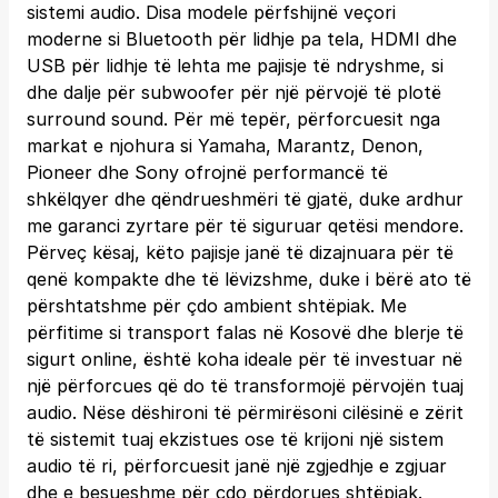
sistemi audio. Disa modele përfshijnë veçori
moderne si Bluetooth për lidhje pa tela, HDMI dhe
USB për lidhje të lehta me pajisje të ndryshme, si
dhe dalje për subwoofer për një përvojë të plotë
surround sound. Për më tepër, përforcuesit nga
markat e njohura si Yamaha, Marantz, Denon,
Pioneer dhe Sony ofrojnë performancë të
shkëlqyer dhe qëndrueshmëri të gjatë, duke ardhur
me garanci zyrtare për të siguruar qetësi mendore.
Përveç kësaj, këto pajisje janë të dizajnuara për të
qenë kompakte dhe të lëvizshme, duke i bërë ato të
përshtatshme për çdo ambient shtëpiak. Me
përfitime si transport falas në Kosovë dhe blerje të
sigurt online, është koha ideale për të investuar në
një përforcues që do të transformojë përvojën tuaj
audio. Nëse dëshironi të përmirësoni cilësinë e zërit
të sistemit tuaj ekzistues ose të krijoni një sistem
audio të ri, përforcuesit janë një zgjedhje e zgjuar
dhe e besueshme për çdo përdorues shtëpiak.