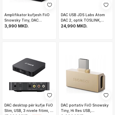
Amplifikator kufjesh FiiO
DAC USB JDS Labs Atom
Snowsky Tiny, DAC
DAC 2, optik TOSLINK,
portabël Hi Res, PCM
3,990 MKD.
përforcues kufjesh, i zi
24,990 MKD.
384kHz DSD256, 3.5mm, i zi
DAC desktop për kufje FiiO
DAC portativ FiiO Snowsky
Slim, USB, 3 nivele fitimi, i
Tiny, Hi Res USB,