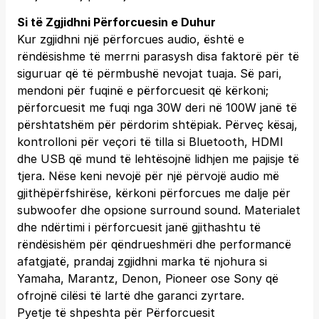
Si të Zgjidhni Përforcuesin e Duhur
Kur zgjidhni një përforcues audio, është e
rëndësishme të merrni parasysh disa faktorë për të
siguruar që të përmbushë nevojat tuaja. Së pari,
mendoni për fuqinë e përforcuesit që kërkoni;
përforcuesit me fuqi nga 30W deri në 100W janë të
përshtatshëm për përdorim shtëpiak. Përveç kësaj,
kontrolloni për veçori të tilla si Bluetooth, HDMI
dhe USB që mund të lehtësojnë lidhjen me pajisje të
tjera. Nëse keni nevojë për një përvojë audio më
gjithëpërfshirëse, kërkoni përforcues me dalje për
subwoofer dhe opsione surround sound. Materialet
dhe ndërtimi i përforcuesit janë gjithashtu të
rëndësishëm për qëndrueshmëri dhe performancë
afatgjatë, prandaj zgjidhni marka të njohura si
Yamaha, Marantz, Denon, Pioneer ose Sony që
ofrojnë cilësi të lartë dhe garanci zyrtare.
Pyetje të shpeshta për Përforcuesit