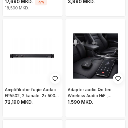
zi
17,690 MKD.
amplifikator kufjesh 3.5mm
3,990 MKD.
-5%
18,590 MKD.
Amplifikator fuqie Audac
Adapter audio Qoltec
EPA502, 2 kanale, 2x 500W,
Wireless Audio HiFi,
Class D
72,190 MKD.
Bluetooth 6.0, NFC, i zi
1,590 MKD.