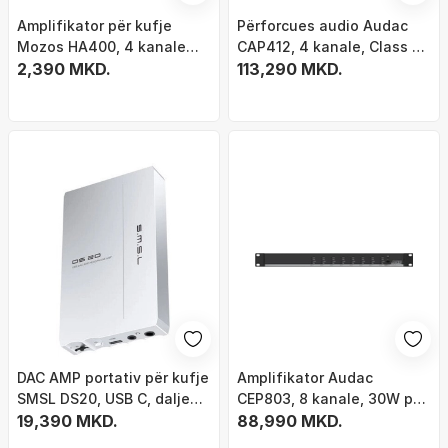
Amplifikator për kufje
Përforcues audio Audac
Mozos HA400, 4 kanale
CAP412, 4 kanale, Class D
stereo, kontroll i pavarur
2,390 MKD.
100V, i zi
113,290 MKD.
volumesh, i zi
DAC AMP portativ për kufje
Amplifikator Audac
SMSL DS20, USB C, dalje
CEP803, 8 kanale, 30W për
3.5mm dhe 4.4mm, gri
19,390 MKD.
kanal, 4 Ohm
88,990 MKD.