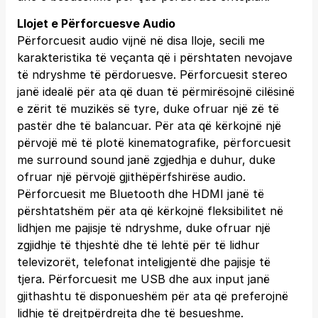
Llojet e Përforcuesve Audio
Përforcuesit audio vijnë në disa lloje, secili me
karakteristika të veçanta që i përshtaten nevojave
të ndryshme të përdoruesve. Përforcuesit stereo
janë idealë për ata që duan të përmirësojnë cilësinë
e zërit të muzikës së tyre, duke ofruar një zë të
pastër dhe të balancuar. Për ata që kërkojnë një
përvojë më të plotë kinematografike, përforcuesit
me surround sound janë zgjedhja e duhur, duke
ofruar një përvojë gjithëpërfshirëse audio.
Përforcuesit me Bluetooth dhe HDMI janë të
përshtatshëm për ata që kërkojnë fleksibilitet në
lidhjen me pajisje të ndryshme, duke ofruar një
zgjidhje të thjeshtë dhe të lehtë për të lidhur
televizorët, telefonat inteligjentë dhe pajisje të
tjera. Përforcuesit me USB dhe aux input janë
gjithashtu të disponueshëm për ata që preferojnë
lidhje të drejtpërdrejta dhe të besueshme.