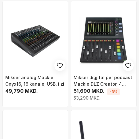
Mikser analog Mackie
Mikser digjital për podcast
Onyx16, 16 kanale, USB, i zi
Mackie DLZ Creator, 4
49,790 MKD.
kanale, ekran me prekje, i
51,690 MKD.
-3%
zi
53,290 MKD.