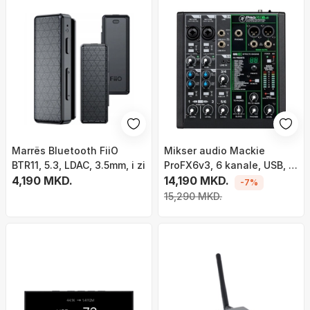
Marrës Bluetooth FiiO
Mikser audio Mackie
BTR11, 5.3, LDAC, 3.5mm, i zi
ProFX6v3, 6 kanale, USB, i
4,190 MKD.
zi
14,190 MKD.
-7%
15,290 MKD.