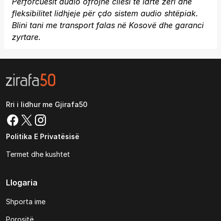
Përforcuesit audio ofrojnë cilësi të lartë zëri dhe
fleksibilitet lidhjeje për çdo sistem audio shtëpiak.
Blini tani me transport falas në Kosovë dhe garanci
zyrtare.
Rri i lidhur me Gjirafa50
Politika E Privatësisë
Termet dhe kushtet
Llogaria
Shporta ime
Porositë