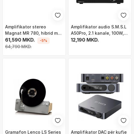
Amplifikator stereo
Amplifikator audio S.M.S.L
Magnat MR 780, hibrid me
A50Pro, 2.1 kanale, 100W,
tuba, i zi
61,590 MKD.
Bluetooth 5.0, i zi
12,190 MKD.
-5%
64,790 MKD.
Gramafon Lenco LS Series
Amplifikator DAC për kufje