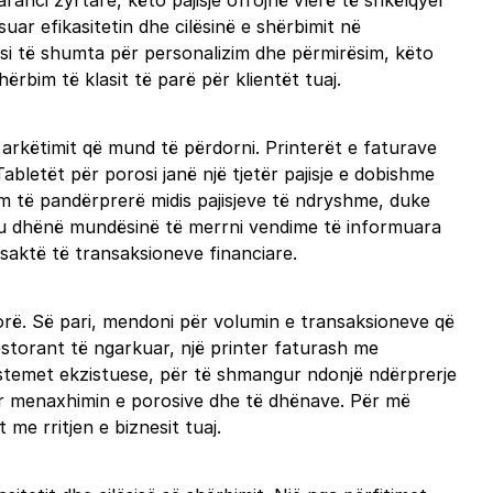
anci zyrtare, këto pajisje ofrojnë vlerë të shkëlqyer
uar efikasitetin dhe cilësinë e shërbimit në
dësi të shumta për personalizim dhe përmirësim, këto
ërbim të klasit të parë për klientët tuaj.
ë arkëtimit që mund të përdorni. Printerët e faturave
abletët për porosi janë një tjetër pajisje e dobishme
kim të pandërprerë midis pajisjeve të ndryshme, duke
 ju dhënë mundësinë të merrni vendime të informuara
 saktë të transaksioneve financiare.
sorë. Së pari, mendoni për volumin e transaksioneve që
restorant të ngarkuar, një printer faturash me
 sistemet ekzistuese, për të shmangur ndonjë ndërprerje
për menaxhimin e porosive dhe të dhënave. Për më
me rritjen e biznesit tuaj.