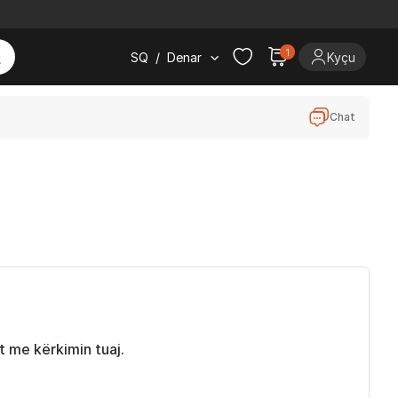
1
SQ
/
Denar
Kyçu
Chat
 me kërkimin tuaj.