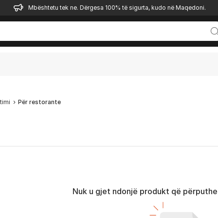
Mbështetu tek ne. Dërgesa 100% të sigurta, kudo në Maqedoni.
timi
Për restorante
Nuk u gjet ndonjë produkt që përputhet