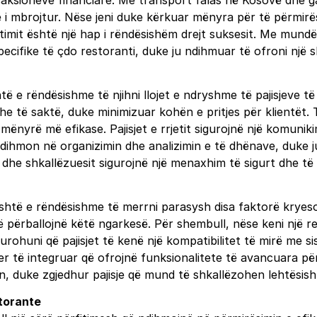
aksioneve financiare. Me transport falas në Kosovë dhe gar
të i mbrojtur. Nëse jeni duke kërkuar mënyra për të përmirës
këtimit është një hap i rëndësishëm drejt suksesit. Me mun
ecifike të çdo restoranti, duke ju ndihmuar të ofroni një sh
të e rëndësishme të njihni llojet e ndryshme të pajisjeve t
he të saktë, duke minimizuar kohën e pritjes për klientët. T
mënyrë më efikase. Pajisjet e rrjetit sigurojnë një komuni
ndihmon në organizimin dhe analizimin e të dhënave, duke
 dhe shkallëzuesit sigurojnë një menaxhim të sigurt dhe të
, është e rëndësishme të merrni parasysh disa faktorë krye
 të përballojnë këtë ngarkesë. Për shembull, nëse keni një 
sigurohuni që pajisjet të kenë një kompatibilitet të mirë me
uer të integruar që ofrojnë funksionalitete të avancuara 
, duke zgjedhur pajisje që mund të shkallëzohen lehtësisht 
storante