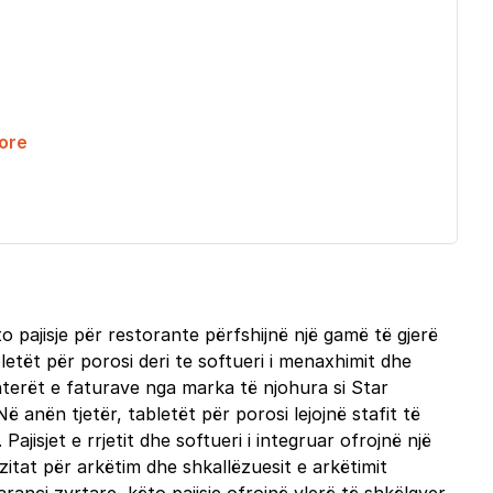
ore
 pajisje për restorante përfshijnë një gamë të gjerë
letët për porosi deri te softueri i menaxhimit dhe
nterët e faturave nga marka të njohura si Star
 anën tjetër, tabletët për porosi lejojnë stafit të
isjet e rrjetit dhe softueri i integruar ofrojnë një
tat për arkëtim dhe shkallëzuesit e arkëtimit