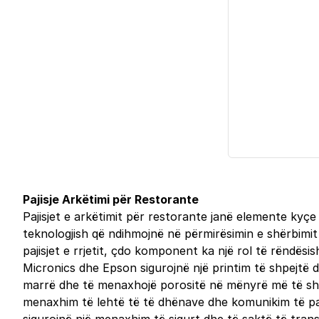
Pajisje Arkëtimi për Restorante
Pajisjet e arkëtimit për restorante janë elemente kyçe
teknologjish që ndihmojnë në përmirësimin e shërbimit 
pajisjet e rrjetit, çdo komponent ka një rol të rëndës
Micronics dhe Epson sigurojnë një printim të shpejtë dh
marrë dhe të menaxhojë porositë në mënyrë më të shpejt
menaxhim të lehtë të të dhënave dhe komunikim të pand