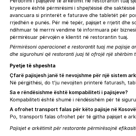
Përdorimi i pajisjeve të arkëtimit në restorantin tuaj s
kryesore është përmirësimi i shpejtësisë dhe saktësisë
avancuara si printerët e faturave dhe tabletët për po
rrjedhën e punës. Për më tepër, pajisjet e rrjetit dhe
ndihmuar të merrni vendime të informuara për biznesin t
përmirësuar përvojën e klientit në restorantin tuaj.
Përmirësoni operacionet e restorantit tuaj me pajisje ar
dhe sigurohuni që restoranti juaj të ofrojë një shërbim të
Pyetje të shpeshta
Çfarë pajisjesh janë të nevojshme për një sistem ar
Në përgjithësi, do t'ju nevojiten printerë faturash, 
Sa e rëndësishme është kompabiliteti i pajisjeve?
Kompabiliteti është shumë i rëndësishëm për të sigur
A ofrohet transport falas për këto pajisje në Kosov
Po, transporti falas ofrohet për të gjitha pajisjet e ar
Pajisjet e arkëtimit për restorante përmirësojnë efikasi