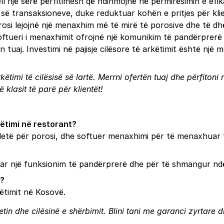
jell një sërë përfitimesh që ndihmojnë në përmirësimin e efika
 së transaksioneve, duke reduktuar kohën e pritjes për klie
rosi lejojnë një menaxhim më të mirë të porosive dhe të d
 softueri i menaxhimit ofrojnë një komunikim të pandërprer
uaj. Investimi në pajisje cilësore të arkëtimit është një më
këtimi të cilësisë së lartë. Merrni ofertën tuaj dhe përfiton
 klasit të parë për klientët!
këtimi në restorant?
tabletë për porosi, dhe softuer menaxhimi për të menaxhuar
uar një funksionim të pandërprerë dhe për të shmangur nd
ë?
këtimit në Kosovë.
tetin dhe cilësinë e shërbimit. Blini tani me garanci zyrtare