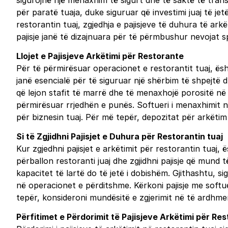
sigurojnë një menaxhim të sigurt dhe të saktë të trans
për paratë tuaja, duke siguruar që investimi juaj të je
restorantin tuaj, zgjedhja e pajisjeve të duhura të ar
pajisje janë të dizajnuara për të përmbushur nevojat sp
Llojet e Pajisjeve Arkëtimi për Restorante
Për të përmirësuar operacionet e restorantit tuaj, ësh
janë esencialë për të siguruar një shërbim të shpejtë d
që lejon stafit të marrë dhe të menaxhojë porositë në 
përmirësuar rrjedhën e punës. Softueri i menaxhimit 
për biznesin tuaj. Për më tepër, depozitat për arkëtim
Si të Zgjidhni Pajisjet e Duhura për Restorantin tuaj
Kur zgjedhni pajisjet e arkëtimit për restorantin tuaj
përballon restoranti juaj dhe zgjidhni pajisje që mund
kapacitet të lartë do të jetë i dobishëm. Gjithashtu, 
në operacionet e përditshme. Kërkoni pajisje me soft
tepër, konsideroni mundësitë e zgjerimit në të ardhmen
Përfitimet e Përdorimit të Pajisjeve Arkëtimi për Re