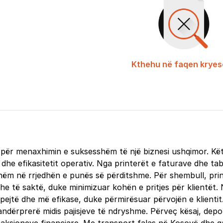
Kthehu në faqen kryes
 për menaxhimin e suksesshëm të një biznesi ushqimor. Këto
dhe efikasitetit operativ. Nga printerët e faturave dhe tab
ishëm në rrjedhën e punës së përditshme. Për shembull, pri
e të saktë, duke minimizuar kohën e pritjes për klientët. Në
ë dhe më efikase, duke përmirësuar përvojën e klientit. Paj
ërprerë midis pajisjeve të ndryshme. Përveç kësaj, depozi