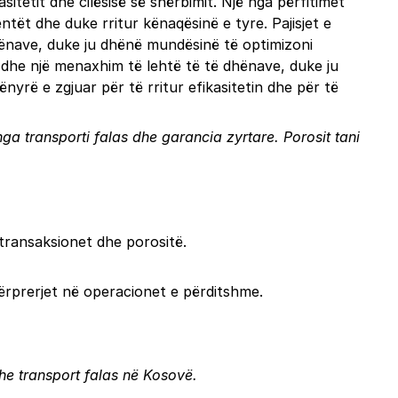
sitetit dhe cilësisë së shërbimit. Një nga përfitimet
ntët dhe duke rritur kënaqësinë e tyre. Pajisjet e
hënave, duke ju dhënë mundësinë të optimizoni
ë dhe një menaxhim të lehtë të të dhënave, duke ju
nyrë e zgjuar për të rritur efikasitetin dhe për të
i nga transporti falas dhe garancia zyrtare.
Porosit tani
 transaksionet dhe porositë.
ërprerjet në operacionet e përditshme.
 dhe transport falas në Kosovë.