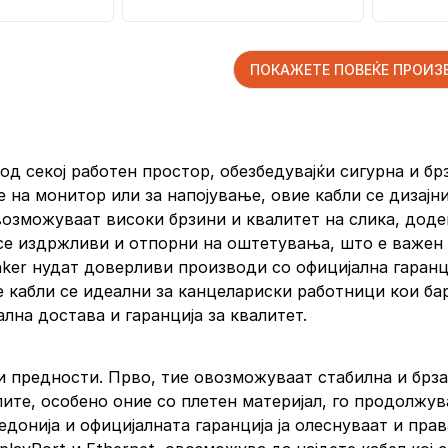
ПОКАЖЕТЕ ПОВЕЌЕ ПРОИ
 од секој работен простор, обезбедувајќи сигурна и бр
е на монитор или за напојување, овие кабли се дизајн
овозможуваат високи брзини и квалитет на слика, доде
 се издржливи и отпорни на оштетувања, што е важен 
nker нудат доверливи производи со официјална гаранци
е кабли се идеални за канцелариски работници кои б
лна достава и гаранција за квалитет.
 предности. Прво, тие овозможуваат стабилна и брза к
ите, особено оние со плетен материјал, го продолжув
донија и официјалната гаранција ја олеснуваат и пра