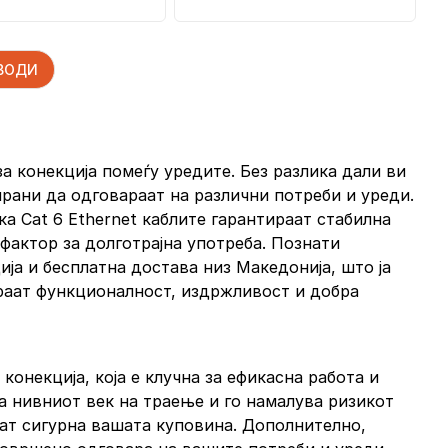
ЗВОДИ
за конекција помеѓу уредите. Без разлика дали ви
ирани да одговараат на различни потреби и уреди.
ка Cat 6 Ethernet каблите гарантираат стабилна
фактор за долготрајна употреба. Познати
ја и бесплатна достава низ Македонија, што ја
араат функционалност, издржливост и добра
онекција, која е клучна за ефикасна работа и
а нивниот век на траење и го намалува ризикот
ват сигурна вашата куповина. Дополнително,