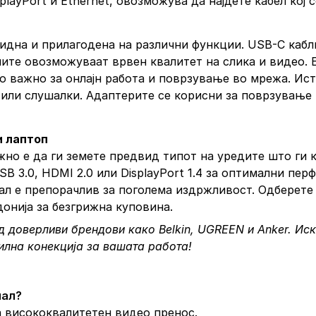
playPort и Ethernet, овозможува да најдете кабел кој
видна и прилагодена на различни функции. USB-C кабл
блите овозможуваат врвен квалитет на слика и видео. E
о важно за онлајн работа и поврзување во мрежа. Исто
 или слушалки. Адаптерите се корисни за поврзување
и лаптоп
ажно е да ги земете предвид типот на уредите што ги 
 3.0, HDMI 2.0 или DisplayPort 1.4 за оптимални пер
ал е препорачлив за поголема издржливост. Одберете
онија за безгрижна куповина.
д доверливи брендови како Belkin, UGREEN и Anker. Иск
илна конекција за вашата работа!
нал?
за висококвалитетен видео пренос.