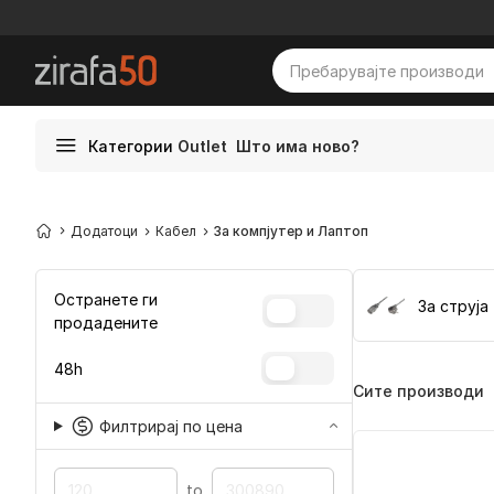
Категории
Outlet
Што има ново?
Додатоци
Кабел
За компјутер и Лаптоп
Остранете ги
За струја
продадените
48h
Сите производи
Филтрирај по цена
to