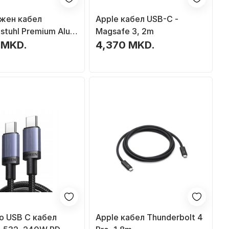
жен кабел
Apple кабел USB-C -
stuhl Premium Alu
Magsafe 3, 2m
0 приклучоци, 3 m,
 MKD.
4,370 MKD.
ребрен
о USB C кабел
Apple кабел Thunderbolt 4