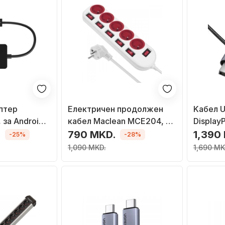
птер
Електричен продолжен
Kабел 
, за Android
кабел Maclean MCE204, 5
DisplayP
arPlay, USB,
приклучници, кабел 1.5 m,
4K 240H
.
790 MKD.
1,390
-25%
-28%
бел
плетен
1,090 MKD.
1,690 MK