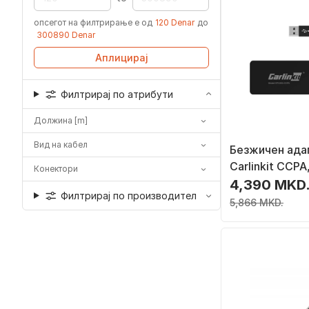
опсегот на филтрирање е од
120 Denar
до
300890 Denar
Аплицирај
Филтрирај по атрибути
Должина [m]
Вид на кабел
Безжичен ада
Carlinkit CCPA
Конектори
Auto и Apple C
4,390 MKD
Филтрирај по производител
црн
5,866 MKD.