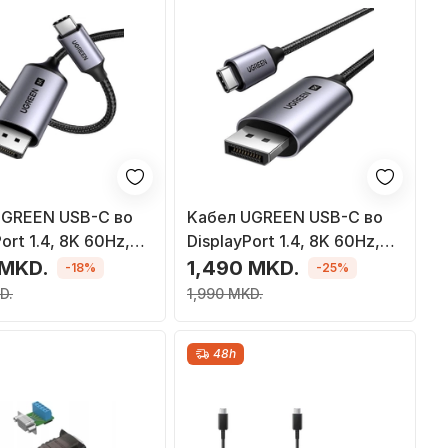
UGREEN USB-C во
Kабел UGREEN USB-C во
ort 1.4, 8K 60Hz,
DisplayPort 1.4, 8K 60Hz,
z, 32.4Gbps,
4K 240Hz, плетен
 MKD.
1,490 MKD.
-18%
-25%
D.
1,990 MKD.
48h