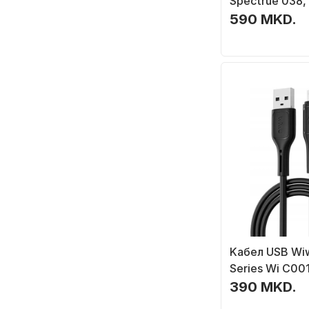
Spectrue 038,
Cloverleaf, 3 
590 MKD.
Kабел USB Wiw
Series Wi C001
Lightning, 2.4
390 MKD.