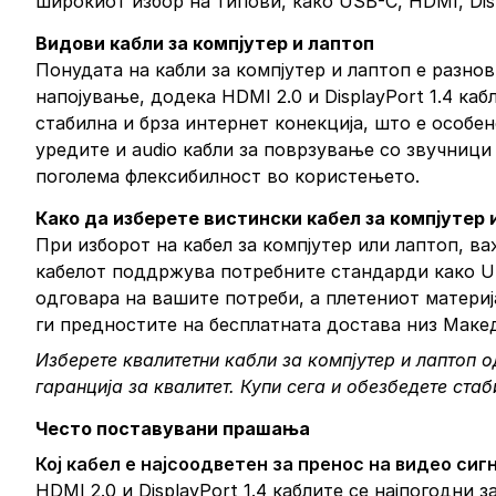
широкиот избор на типови, како USB-C, HDMI, Dis
Видови кабли за компјутер и лаптоп
Понудата на кабли за компјутер и лаптоп е разно
напојување, додека HDMI 2.0 и DisplayPort 1.4 ка
стабилна и брза интернет конекција, што е особен
уредите и audio кабли за поврзување со звучници
поголема флексибилност во користењето.
Како да изберете вистински кабел за компјутер 
При изборот на кабел за компјутер или лаптоп, в
кабелот поддржува потребните стандарди како USB
одговара на вашите потреби, а плетениот материј
ги предностите на бесплатната достава низ Макед
Изберете квалитетни кабли за компјутер и лаптоп о
гаранција за квалитет.
Купи сега
и обезбедете стаб
Често поставувани прашања
Кој кабел е најсоодветен за пренос на видео сиг
HDMI 2.0 и DisplayPort 1.4 каблите се најпогодни 