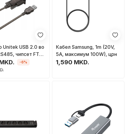
 Unitek USB 2.0 во
Кабел Samsung, 1m (20V,
S485, чипсет FTDI,
5A, максимум 100W), црн
о USB хаб
 MKD.
1,590 MKD.
-6%
D.