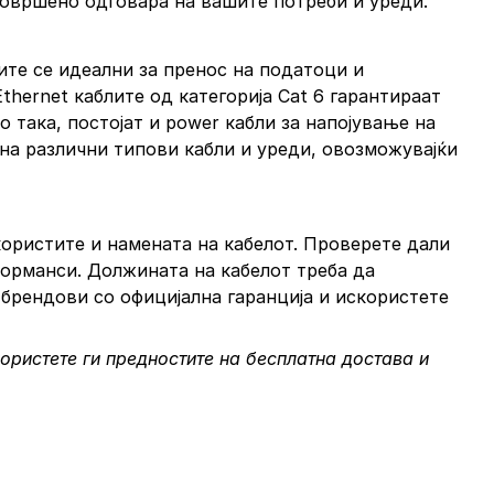
 совршено одговара на вашите потреби и уреди.
ите се идеални за пренос на податоци и
thernet каблите од категорија Cat 6 гарантираат
 така, постојат и power кабли за напојување на
 на различни типови кабли и уреди, овозможувајќи
користите и намената на кабелот. Проверете дали
форманси. Должината на кабелот треба да
 брендови со официјална гаранција и искористете
ористете ги предностите на бесплатна достава и