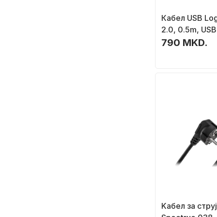
Кабел USB Log
2.0, 0.5m, US
женски, сив
790 MKD.
Kабел за струј