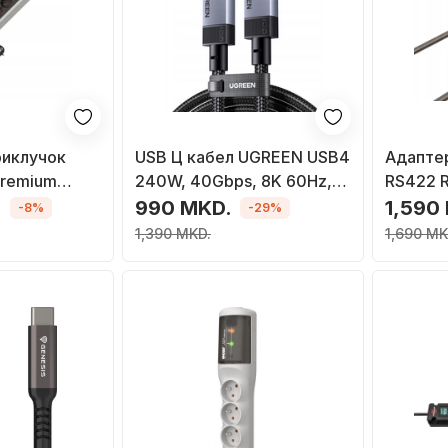
иклучок
USB Ц кабел UGREEN USB4
Адаптер
Premium
240W, 40Gbps, 8K 60Hz,
RS422 R
391010800, 8
црн
1.5m, с
.
990 MKD.
1,590
-8%
-29%
рна
1,390 MKD.
1,690 MK