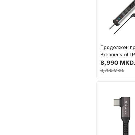
Продолжен пр
Brennenstuhl 
Protect Line 1
8,990 MKD
излези, 3 m, ц
9,790 MKD.