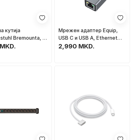
а кутија
Мрежен адаптер Equip,
stuhl Bremounta, 5
USB C и USB A, Ethernet
оци, кабел 3 m, 2x
2.5 Gbps
 MKD.
2,990 MKD.
на