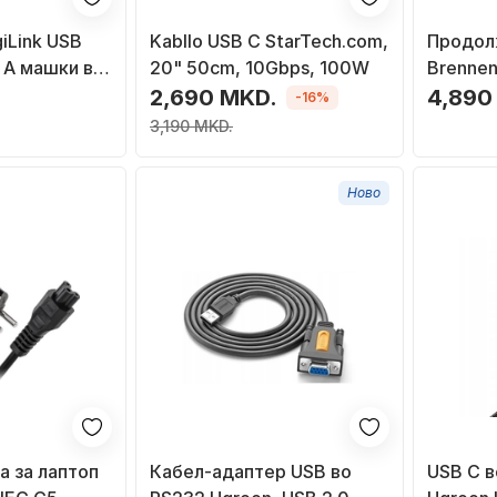
iLink USB
Kabllo USB C StarTech.com,
Продол
B A машки во
20" 50cm, 10Gbps, 100W
Brennen
Line, 1
2,690 MKD.
4,890
-16%
црно-с
3,190 MKD.
Ново
а за лаптоп
Кабел-адаптер USB во
USB C в