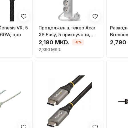
enesis VR, 5
Продолжен штекер Acar
Разводн
 60W, црн
XP Easy, 5 приклучоци,
Brennen
кабел 5.0 m, сива
приклуч
.
2,190 MKD.
2,790
-8%
USB, цр
2,390 MKD.