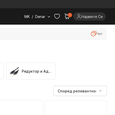
.
1
MK
/
Denar
Најавете Се
Чат
Редуктор и Адаптер