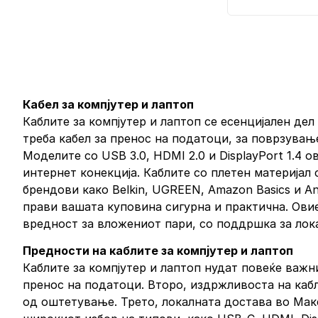
Кабел за компјутер и лаптоп
Каблите за компјутер и лаптоп се есенцијален дел
треба кабел за пренос на податоци, за поврзувањ
Моделите со USB 3.0, HDMI 2.0 и DisplayPort 1.4 
интернет конекција. Каблите со плетен материјал
брендови како Belkin, UGREEN, Amazon Basics и A
прави вашата куповина сигурна и практична. Ови
вредност за вложениот пари, со поддршка за лока
Предности на каблите за компјутер и лаптоп
Каблите за компјутер и лаптоп нудат повеќе важни
пренос на податоци. Второ, издржливоста на кабл
од оштетување. Трето, локалната достава во Маке