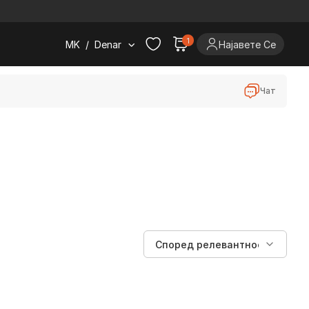
.
1
MK
/
Denar
Најавете Се
Чат