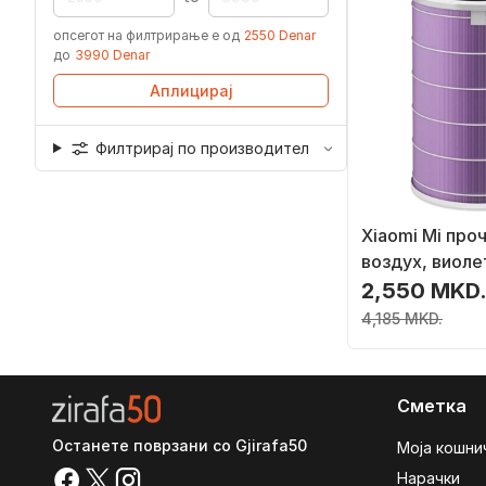
опсегот на филтрирање е од
2550 Denar
до
3990 Denar
Аплицирај
Филтрирај по производител
Xiaomi Mi про
воздух, виоле
2,550 MKD
4,185 MKD.
Сметка
Останете поврзани со Gjirafa50
Моја кошни
Нарачки