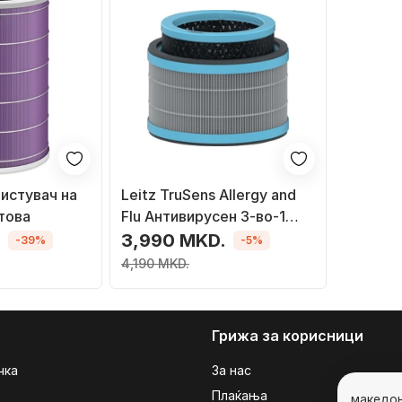
чистувач на
Leitz TruSens Allergy and
това
Flu Антивирусен 3-во-1
HEPA Филтер Барабан
.
3,990 MKD.
-39%
-5%
4,190 MKD.
Грижа за корисници
чка
За нас
Плаќања
македо