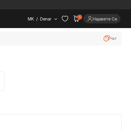
.
1
MK
/
Denar
Најавете Се
Чат