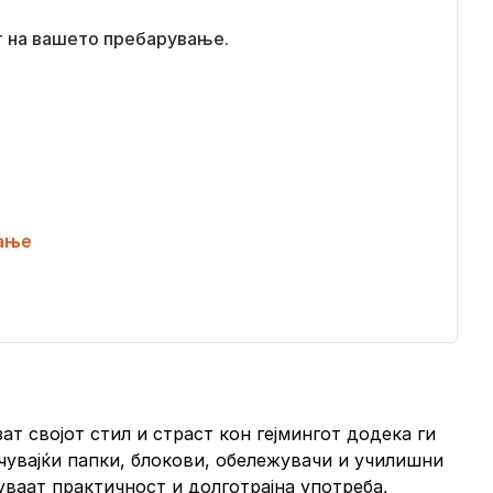
т на вашето пребарување.
ање
т својот стил и страст кон гејмингот додека ги
чувајќи папки, блокови, обележувачи и училишни
ваат практичност и долготрајна употреба,