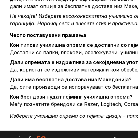
дали имаат опција за бесплатна достава низ Маке
Не чекајте! Изберете висококвалитетна училишна оп
гаранција.
Нарачај сега
и внесете стил и практично
Често поставувани прашања
Кои типови училишна опрема се достапни со гејм
Достапни се папки, блокови, обележувачи, училишн
Дали опремата е издржлива за секојдневна упо
Да, користат се издржливи материјали кои обезбе
Дали има бесплатна достава низ Македонија?
Да, сите производи се испорачуваат со бесплатна 
Кои брендови нудат гејминг училишна опрема?
Меѓу познатите брендови се Razer, Logitech, Corsair
Изберете училишна опрема со гејминг дизајн – папк