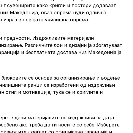
инг сувенирите како кригли и постери додаваат
 низ Македонија, оваа опрема нуди одлична
н израз во својата училишна опрема.
ни предности. Издржливите материјали
зирање. Различните бои и дизајни ја збогатуваат
ранција и бесплатната достава низ Македонија ја
 и блоковите се основа за организирање и водење
Училишните ранци се изработени од издржливи
 стил и мотивација, тука се и криглите и
рете дали материјалите се издржливи за да ја
собено ако треба да ги носите со себе. Изберете
роизводите доаѓаат со официјална гаранција и