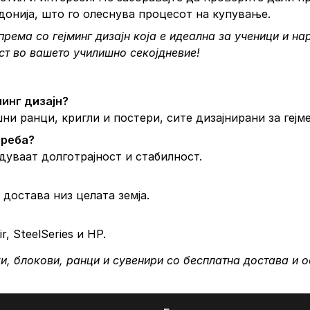
донија, што го олеснува процесот на купување.
рема со гејминг дизајн која е идеална за ученици и на
ст во вашето училишно секојдневие!
инг дизајн?
и ранци, кригли и постери, сите дизајнирани за гејм
треба?
дуваат долготрајност и стабилност.
достава низ целата земја.
, SteelSeries и HP.
и, блокови, ранци и сувенири со бесплатна достава и 