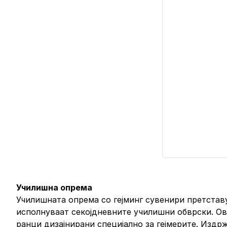
Училишна опрема
Училишната опрема со гејминг сувенири претставув
исполнуваат секојдневните училишни обврски. Ов
ранци дизајнирани специјално за гејмерите. Изд