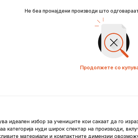
Не беа пронајдени производи што одговараа
Продолжете со купув
а идеален избор за учениците кои сакаат да го израза
аа категорија нуди широк спектар на производи, вклу
ржливите материјали и компактните димензии овозможу