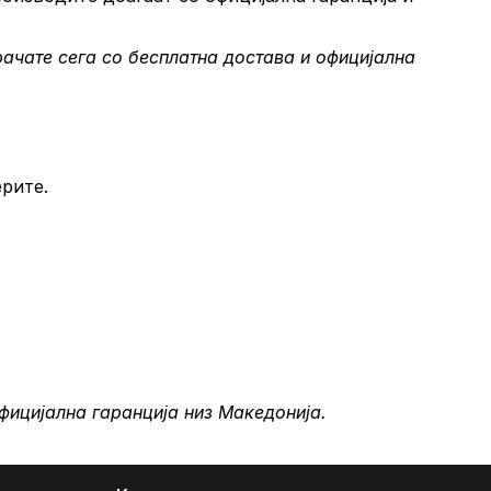
рачате сега со бесплатна достава и официјална
ерите.
официјална гаранција низ Македонија.