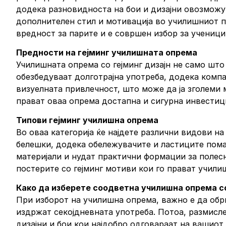
додека разновидноста на бои и дизајни овозможув
дополнителен стил и мотивација во училишниот п
вредност за парите и е совршен избор за ученици
Предности на гејминг училишната опрема
Училишната опрема со гејминг дизајн не само шт
обезбедуваат долготрајна употреба, додека комп
визуелната привлечност, што може да ја зголеми 
прават оваа опрема достапна и сигурна инвестициј
Типови гејминг училишна опрема
Во оваа категорија ќе најдете различни видови н
белешки, додека обележувачите и ластиците пома
материјали и нудат практични формации за полесн
постерите со гејминг мотиви кои го прават учил
Како да изберете соодветна училишна опрема со
При изборот на училишна опрема, важно е да обрн
издржат секојдневната употреба. Потоа, размисле
дизајни и бои кои најдобро одговараат на вашиот