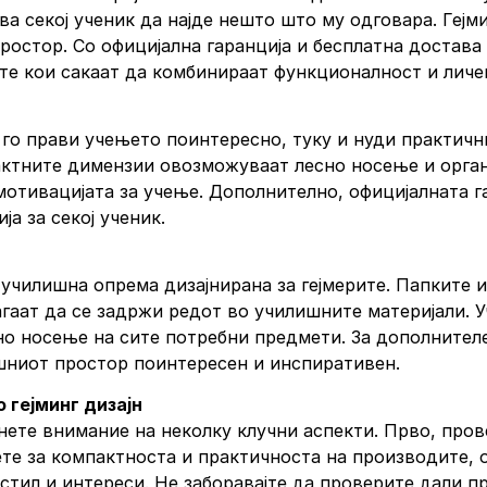
а секој ученик да најде нешто што му одговара. Гејм
ростор. Со официјална гаранција и бесплатна достава
те кои сакаат да комбинираат функционалност и личе
о го прави учењето поинтересно, туку и нуди практич
актните димензии овозможуваат лесно носење и органи
мотивацијата за учење. Дополнително, официјалната га
а за секој ученик.
а училишна опрема дизајнирана за гејмерите. Папките
гаат да се задржи редот во училишните материјали. 
о носење на сите потребни предмети. За дополнителен
ишниот простор поинтересен и инспиративен.
 гејминг дизајн
ете внимание на неколку клучни аспекти. Прво, прове
те за компактноста и практичноста на производите, о
 стил и интереси. Не заборавајте да проверите дали п