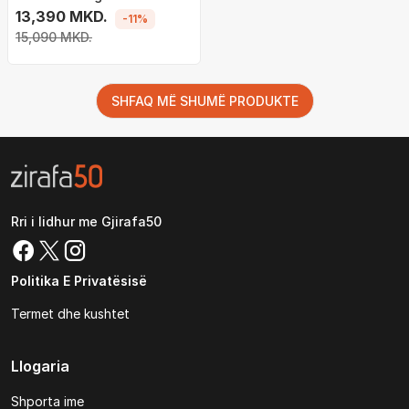
kardioid, me SM6 dhe
13,390 MKD.
-11%
kabllo XLR, i bardhë
15,090 MKD.
SHFAQ MË SHUMË PRODUKTE
Rri i lidhur me Gjirafa50
Politika E Privatësisë
Termet dhe kushtet
Llogaria
Shporta ime