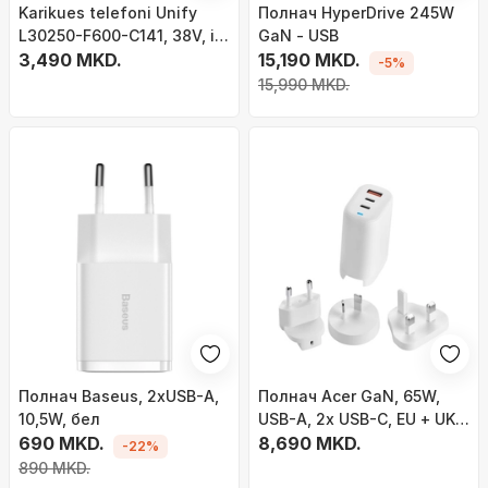
Karikues telefoni Unify
Полнач HyperDrive 245W
L30250-F600-C141, 38V, i
GaN - USB
zi
3,490 MKD.
15,190 MKD.
-5%
15,990 MKD.
Полнач Baseus, 2xUSB-A,
Полнач Acer GaN, 65W,
10,5W, бел
USB-A, 2x USB-C, EU + UK,
690 MKD.
бела боја
8,690 MKD.
-22%
890 MKD.