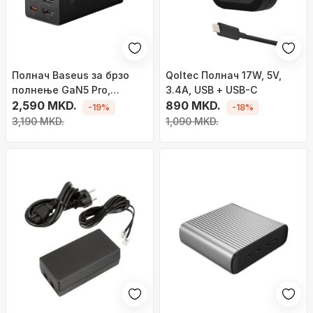
Полнач Baseus за брзо
Qoltec Полнач 17W, 5V,
полнење GaN5 Pro,
3.4A, USB + USB-C
2xUSB-C, USB-A, HDMI,
2,590 MKD.
890 MKD.
-19%
-18%
67W, црн + кабел 1,5m
3,190 MKD.
1,090 MKD.