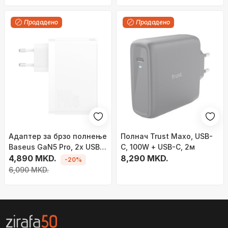
Продадено
Продадено
Адаптер за брзо полнење
Полнач Trust Maxo, USB-
Baseus GaN5 Pro, 2x USB-
C, 100W + USB-C, 2м
C, USB-A, 140W, бел
4,890 MKD.
8,290 MKD.
-20%
6,090 MKD.