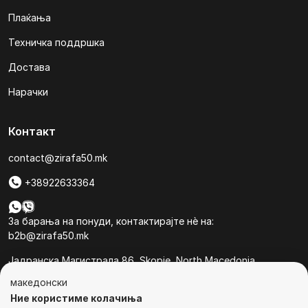
Плаќања
Техничка поддршка
Достава
Нарачки
Контакт
contact@zirafa50.mk
+38922633364
За барања на понуди, контактирајте нѐ на:
b2b@zirafa50.mk
Jадранска Магистрала 86, Skopje, North Macedonia
македонски
Ние користиме колачиња