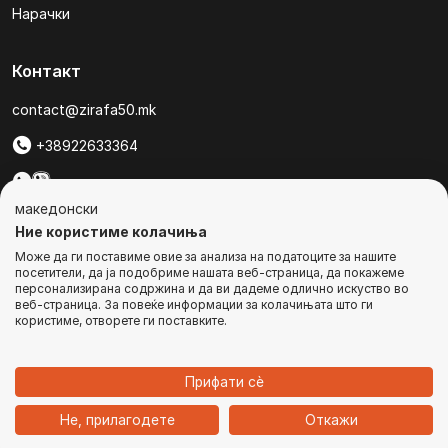
Нарачки
Контакт
contact@zirafa50.mk
+38922633364
За барања на понуди, контактирајте нѐ на:
македонски
b2b@zirafa50.mk
Ние користиме колачиња
Може да ги поставиме овие за анализа на податоците за нашите
Jадранска Магистрала 86, Skopje, North Macedonia
посетители, да ја подобриме нашата веб-страница, да покажеме
персонализирана содржина и да ви дадеме одлично искуство во
веб-страница. За повеќе информации за колачињата што ги
користиме, отворете ги поставките.
© Сите права се задржани
Прифати сѐ
1
Не, прилагодете
Откажи
Дома
Категории
Најавете се
Кошничка
Чат