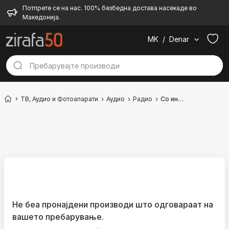
Потпрете се на нас. 100% безбедна достава насекаде во
Македонија.
MK
/
Denar
ТВ, Аудио и Фотоапарати
Аудио
Радио
Со интернет
Не беа пронајдени производи што одговараат на
вашето пребарување.