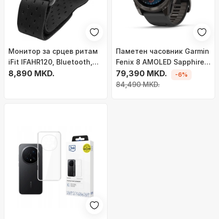
Монитор за срцев ритам
Паметен часовник Garmin
iFit IFAHR120, Bluetooth,
Fenix 8 AMOLED Sapphire
белегзија, црн
8,890 MKD.
Edition, 51mm, GPS, сив
79,390 MKD.
-6%
84,490 MKD.