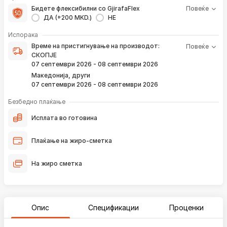
Бидете флексибилни со GjirafaFlex
Повеќе
ДА (+200 MKD.)
НЕ
Време на пристигнување на производот е периодот од
Испорака
моментот кога е направена верификација на вашата
Време на пристигнување на производот:
Повеќе
нарачка и известувањето за верификација што го
СКОПЈЕ
добивате преку е-пошта или смс.
07 септември 2026 - 08 септември 2026
Ако нарачката е поставена сега, производот
Македонија, други
пристигнува во временскиот рок наведен погоре.
07 септември 2026 - 08 септември 2026
Постојано ќе Ве известуваме преку е-пошта за
локацијата на вашата нарачка, како и кога истата ќе
Безбедно плаќање
пристигне во нашиот магацин и кога ќе биде испорачана
до вашата адреса.
Исплата во готовина
*Во 99% од случаите, производите пристигнуваат во временскиот
Плаќање на жиро-сметка
рок наведен погоре. Имајте в предвид дека меѓународните празници
влијаат испораката да се одложи за околу 2 дена.
На жиро сметка
Опис
Спецификации
Проценки