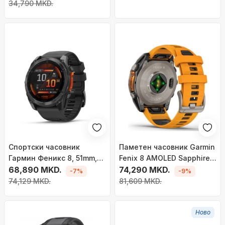
34,790 MKD.
Спортски часовник
Паметен часовник Garmin
Гармин Феникс 8, 51mm,
Fenix 8 AMOLED Sapphire,
ГПС, црн
68,890 MKD.
47mm, GPS, портокалов
74,290 MKD.
-7%
-9%
74,129 MKD.
81,609 MKD.
Ново