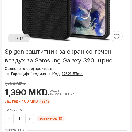
1 / 17
Spigen заштитник за екран со течен
воздух за Samsung Galaxy S23, црно
Оценете го овој производ
•
Гаранција:
1 година
•
Код:
1,790 MKD.
1,390 MKD.
со ДДВ
Без ДДВ 1,178 MKD.
Заштеди 400 MKD.
-22%
Количина
повеќе од 10
GjirafaFLEX