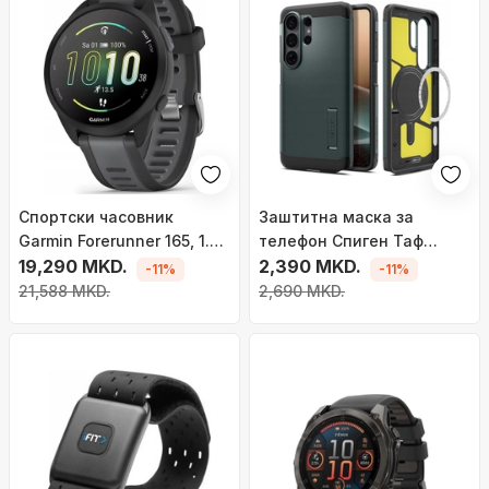
Спортски часовник
Заштитна маска за
Garmin Forerunner 165, 1.2",
телефон Спиген Таф
GPS, AMOLED, црна
19,290 MKD.
Армор Маг, МагСејф, за
2,390 MKD.
-11%
-11%
Самсунг Галакси S26
21,588 MKD.
2,690 MKD.
Ултра, зелена Ејбис