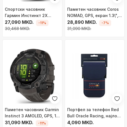
Спортски часовник
Паметен часовник Coros
Гармин Инстинкт 2X
NOMAD, GPS, екран 1.3\",
Солар Тактикал Едишн,
27,090 MKD.
црна
28,890 MKD.
-11%
-7%
ГПС, соларно полнење,
30,468 MKD.
31,090 MKD.
црн
Паметен часовник Garmin
Портфел за телефон Red
Instinct 3 AMOLED, GPS, 10
Bull Oracle Racing, најлон,
ATM, црн
31,090 MKD.
темно сина
4,090 MKD.
-11%