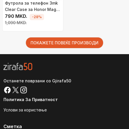
Футрола за телефон 3mk
Clear Case за Honor Magic
8 Pro, проѕирна
790 MKD.
-28%
1,090 MKD.
ПОКАЖЕТЕ ПОВЕЌЕ ПРОИЗВОДИ
Останете поврзани со Gjirafa50
Политика За Приватност
Услови за користење
Сметка