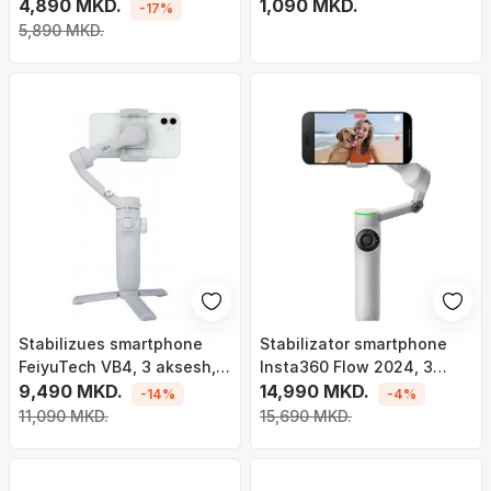
180cm, LED, me
4,890 MKD.
2, i zi
1,090 MKD.
-17%
telekomandë
5,890 MKD.
Stabilizues smartphone
Stabilizator smartphone
FeiyuTech VB4, 3 aksesh,
Insta360 Flow 2024, 3
shtyllë zgjatimi 8.4 cm, i zi
9,490 MKD.
aksesh, tripod dhe selfie
14,990 MKD.
-14%
-4%
stick, gri
11,090 MKD.
15,690 MKD.