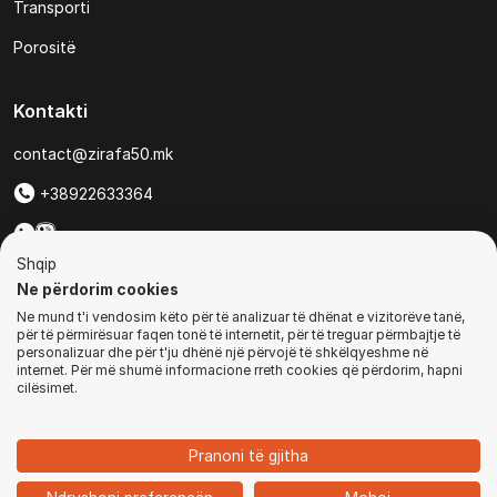
Transporti
Porositë
Kontakti
contact@zirafa50.mk
+38922633364
Për kërkesa të ofertave:
Shqip
b2b@zirafa50.mk
Ne përdorim cookies
Ne mund t'i vendosim këto për të analizuar të dhënat e vizitorëve tanë,
Jadranska Magistrala No. 86, Skopje, North Macedonia
për të përmirësuar faqen tonë të internetit, për të treguar përmbajtje të
personalizuar dhe për t'ju dhënë një përvojë të shkëlqyeshme në
internet. Për më shumë informacione rreth cookies që përdorim, hapni
cilësimet.
© Të gjitha të drejtat e rezervuara
Pranoni të gjitha
1