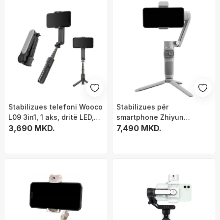
Stabilizues telefoni Wooco
Stabilizues për
L09 3in1, 1 aks, dritë LED,
smartphone Zhiyun
tripod dhe selfie stick, i zi
3,690 MKD.
Smooth Q3 Gimbal, i hirtë
7,490 MKD.