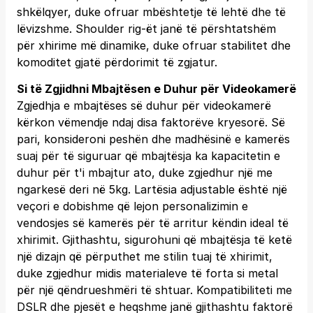
shkëlqyer, duke ofruar mbështetje të lehtë dhe të
lëvizshme. Shoulder rig-ët janë të përshtatshëm
për xhirime më dinamike, duke ofruar stabilitet dhe
komoditet gjatë përdorimit të zgjatur.
Si të Zgjidhni Mbajtësen e Duhur për Videokamerë
Zgjedhja e mbajtëses së duhur për videokamerë
kërkon vëmendje ndaj disa faktorëve kryesorë. Së
pari, konsideroni peshën dhe madhësinë e kamerës
suaj për të siguruar që mbajtësja ka kapacitetin e
duhur për t'i mbajtur ato, duke zgjedhur një me
ngarkesë deri në 5kg. Lartësia adjustable është një
veçori e dobishme që lejon personalizimin e
vendosjes së kamerës për të arritur këndin ideal të
xhirimit. Gjithashtu, sigurohuni që mbajtësja të ketë
një dizajn që përputhet me stilin tuaj të xhirimit,
duke zgjedhur midis materialeve të forta si metal
për një qëndrueshmëri të shtuar. Kompatibiliteti me
DSLR dhe pjesët e heqshme janë gjithashtu faktorë