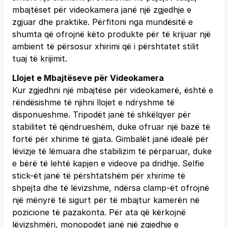
mbajtëset për videokamera janë një zgjedhje e
zgjuar dhe praktike. Përfitoni nga mundësitë e
shumta që ofrojnë këto produkte për të krijuar një
ambient të përsosur xhirimi që i përshtatet stilit
tuaj të krijimit.
Llojet e Mbajtëseve për Videokamera
Kur zgjedhni një mbajtëse për videokamerë, është e
rëndësishme të njihni llojet e ndryshme të
disponueshme. Tripodët janë të shkëlqyer për
stabilitet të qëndrueshëm, duke ofruar një bazë të
fortë për xhirime të gjata. Gimbalët janë idealë për
lëvizje të lëmuara dhe stabilizim të përparuar, duke
e bërë të lehtë kapjen e videove pa dridhje. Selfie
stick-ët janë të përshtatshëm për xhirime të
shpejta dhe të lëvizshme, ndërsa clamp-ët ofrojnë
një mënyrë të sigurt për të mbajtur kamerën në
pozicione të pazakonta. Për ata që kërkojnë
lëvizshmëri, monopodët janë një zgjedhje e