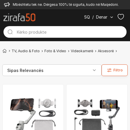
Mbështetu tek ne. Dërgesa 100% të sigurta, kudo në Maqedoni.
SQ
/
Denar
TV, Audio & Foto
Foto & Video
Videokamerë
Aksesorë
Mbajt
Filtro