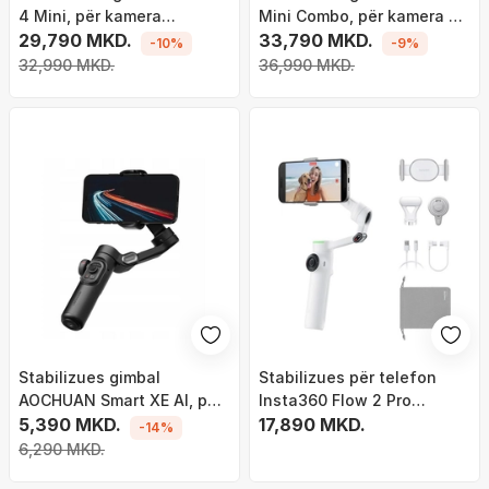
4 Mini, për kamera
Mini Combo, për kamera pa
mirrorless, Bluetooth, i zi
29,790 MKD.
pasqyrë, kompakt, gri
33,790 MKD.
-10%
-9%
32,990 MKD.
36,990 MKD.
Stabilizues gimbal
Stabilizues për telefon
AOCHUAN Smart XE AI, për
Insta360 Flow 2 Pro
smartphone, AI tracking pa
5,390 MKD.
Creator Bundle, 360°,
17,890 MKD.
-14%
aplikacion, kontroll me
ndjekje automatike, gri
6,290 MKD.
gjeste, i zi