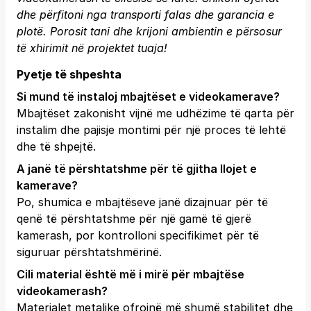
dhe përfitoni nga transporti falas dhe garancia e
plotë.
Porosit tani
dhe krijoni ambientin e përsosur
të xhirimit në projektet tuaja!
Pyetje të shpeshta
Si mund të instaloj mbajtëset e videokamerave?
Mbajtëset zakonisht vijnë me udhëzime të qarta për
instalim dhe pajisje montimi për një proces të lehtë
dhe të shpejtë.
A janë të përshtatshme për të gjitha llojet e
kamerave?
Po, shumica e mbajtëseve janë dizajnuar për të
qenë të përshtatshme për një gamë të gjerë
kamerash, por kontrolloni specifikimet për të
siguruar përshtatshmërinë.
Cili material është më i mirë për mbajtëse
videokamerash?
Materialet metalike ofrojnë më shumë stabilitet dhe