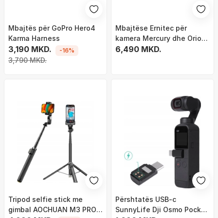
Mbajtës për GoPro Hero4
Mbajtëse Ernitec për
Karma Harness
kamera Mercury dhe Orion,
3,190 MKD.
e bardhë
6,490 MKD.
-16%
3,790 MKD.
Tripod selfie stick me
Përshtatës USB-c
gimbal AOCHUAN M3 PRO,
SunnyLife Dji Osmo Pocket