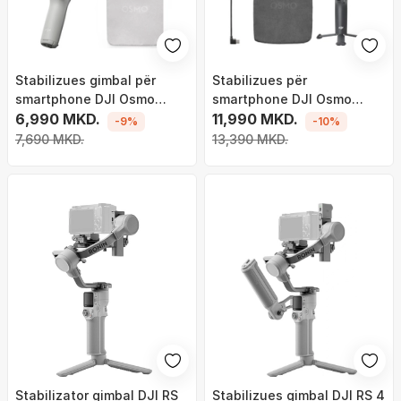
Stabilizues gimbal për
Stabilizues për
smartphone DJI Osmo
smartphone DJI Osmo
Mobile 7, ActiveTrack 7.0,
6,990 MKD.
Mobile 8, gimbal 3 akse,
11,990 MKD.
-9%
-10%
bateri 10 orë, gri
shkop zgjatues, gri
7,690 MKD.
13,390 MKD.
Stabilizator gimbal DJI RS
Stabilizues gimbal DJI RS 4