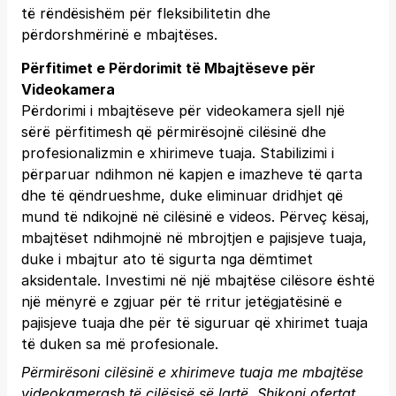
të rëndësishëm për fleksibilitetin dhe
përdorshmërinë e mbajtëses.
Përfitimet e Përdorimit të Mbajtëseve për
Videokamera
Përdorimi i mbajtëseve për videokamera sjell një
sërë përfitimesh që përmirësojnë cilësinë dhe
profesionalizmin e xhirimeve tuaja. Stabilizimi i
përparuar ndihmon në kapjen e imazheve të qarta
dhe të qëndrueshme, duke eliminuar dridhjet që
mund të ndikojnë në cilësinë e videos. Përveç kësaj,
mbajtëset ndihmojnë në mbrojtjen e pajisjeve tuaja,
duke i mbajtur ato të sigurta nga dëmtimet
aksidentale. Investimi në një mbajtëse cilësore është
një mënyrë e zgjuar për të rritur jetëgjatësinë e
pajisjeve tuaja dhe për të siguruar që xhirimet tuaja
të duken sa më profesionale.
Përmirësoni cilësinë e xhirimeve tuaja me mbajtëse
videokamerash të cilësisë së lartë. Shikoni ofertat