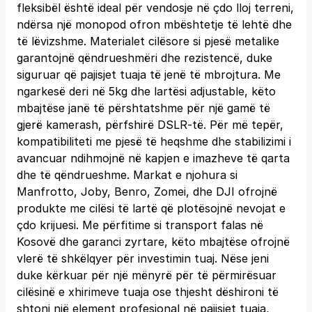
fleksibël është ideal për vendosje në çdo lloj terreni,
ndërsa një monopod ofron mbështetje të lehtë dhe
të lëvizshme. Materialet cilësore si pjesë metalike
garantojnë qëndrueshmëri dhe rezistencë, duke
siguruar që pajisjet tuaja të jenë të mbrojtura. Me
ngarkesë deri në 5kg dhe lartësi adjustable, këto
mbajtëse janë të përshtatshme për një gamë të
gjerë kamerash, përfshirë DSLR-të. Për më tepër,
kompatibiliteti me pjesë të heqshme dhe stabilizimi i
avancuar ndihmojnë në kapjen e imazheve të qarta
dhe të qëndrueshme. Markat e njohura si
Manfrotto, Joby, Benro, Zomei, dhe DJI ofrojnë
produkte me cilësi të lartë që plotësojnë nevojat e
çdo krijuesi. Me përfitime si transport falas në
Kosovë dhe garanci zyrtare, këto mbajtëse ofrojnë
vlerë të shkëlqyer për investimin tuaj. Nëse jeni
duke kërkuar për një mënyrë për të përmirësuar
cilësinë e xhirimeve tuaja ose thjesht dëshironi të
shtoni një element profesional në pajisjet tuaja,