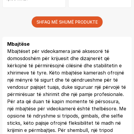
SHFAQ MË SHUMË PRODUKTE
Mbajtëse
Mbajtëset për videokamera janë aksesorë të
domosdoshëm për krijuesit dhe dizajnerët që
kërkojnë të përmirësojnë cilësinë dhe stabilitetin e
xhirimeve të tyre. Këto mbajtëse kamerash ofrojnë
një mënyrë të sigurt dhe të qëndrueshme për të
vendosur pajisjet tuaja, duke siguruar një përvojë të
përmirësuar të xhirimit dhe një pamje profesionale.
Për ata që duan të kapin momente të përsosura,
një mbajtëse për videokamerë është thelbësore. Me
opsione të ndryshme si tripods, gimbals, dhe selfie
sticks, këto pajisje ofrojnë fleksibilitet të madh në
krijimin e përmbajtjes. Për shembull, një tripod