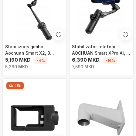
Stabilizues gimbal
Stabilizator telefoni
Aochuan Smart X2, 3
AOCHUAN Smart XPro Ai, 3
aksesh, shtyllë 20cm, i zi
5,190 MKD.
akse, ndjekje fytyre pa
6,390 MKD.
-4%
-16%
aplikacion, i zi
5,390 MKD.
7,590 MKD.
48h