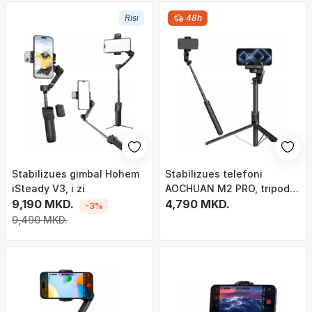
Risi
48h
Stabilizues gimbal Hohem
Stabilizues telefoni
iSteady V3, i zi
AOCHUAN M2 PRO, tripod
9,190 MKD.
selfie stick, llampë LED,
4,790 MKD.
-3%
telekomandë Bluetooth
9,490 MKD.