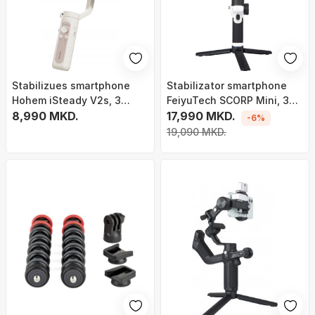
Stabilizues smartphone
Stabilizator smartphone
Hohem iSteady V2s, 3
FeiyuTech SCORP Mini, 3
aksesh, me dritë LED, i
8,990 MKD.
akse, me kuti transporti, i
17,990 MKD.
-6%
bardhë
zi
19,090 MKD.