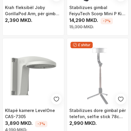
Krah fleksibël Joby
Stabilizues gimbal
GorillaPod Arm, për gimbal,
FeiyuTech Scorp Mini P Kit,
i zi gri
2,390 MKD.
për smartphone, 0.52 kg, i
14,290 MKD.
-7%
zi
15,390 MKD.
E shitur
Kllapë kamere LevelOne
Stabilizues dore gimbal për
CAS-7305
telefon, selfie stick 78cm,
3,890 MKD.
tripod i palosshëm, me
2,990 MKD.
-7%
drita LED
4,190 MKD.