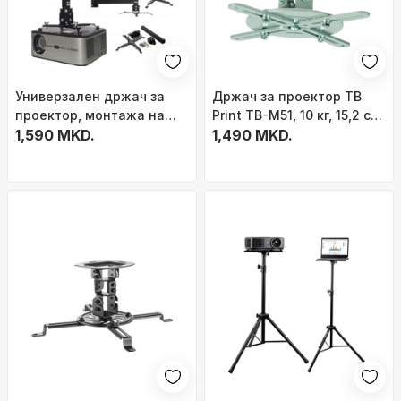
Универзален држач за
Држач за проектор TB
проектор, монтажа на
Print TB-M51, 10 кг, 15,2 см,
таван и ѕид, до 25 kg, црн
1,590 MKD.
сребрен
1,490 MKD.