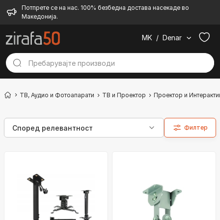
Потпрете се на нас. 100% безбедна достава насекаде во
Македонија.
MK
/
Denar
ТВ, Аудио и Фотоапарати
ТВ и Проектор
Проектор и Интеракти
Филтер