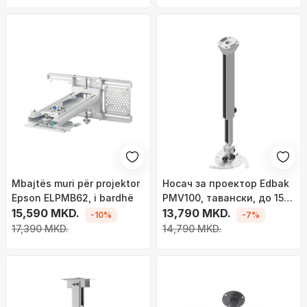
Mbajtës muri për projektor
Носач за проектор Edbak
Epson ELPMB62, i bardhë
PMV100, тавански, до 15
15,590 MKD.
kg, бел
13,790 MKD.
-10%
-7%
17,390 MKD.
14,790 MKD.