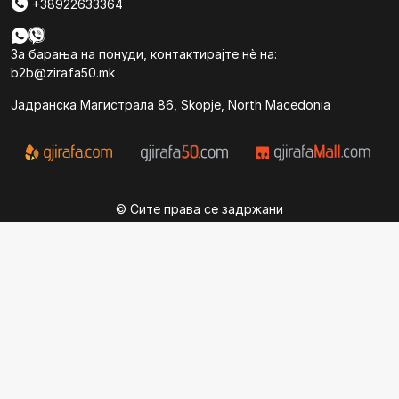
+38922633364
За барања на понуди, контактирајте нѐ на:
b2b@zirafa50.mk
Jадранска Магистрала 86, Skopje, North Macedonia
© Сите права се задржани