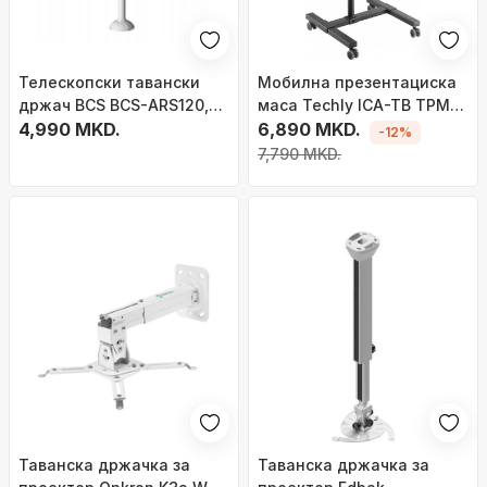
Телескопски тавански
Мобилна презентациска
држач BCS BCS-ARS120,
маса Techly ICA-TB TPM-
до 120 cm, алуминиум,
4,990 MKD.
10, за проектор и лаптоп,
6,890 MKD.
-12%
бел
со тркала, црна
7,790 MKD.
Таванска држачка за
Таванска држачка за