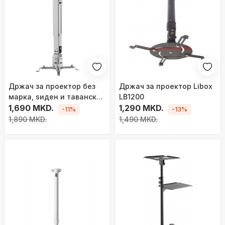
Држач за проектор без
Држач за проектор Libox
марка, ѕиден и тавански
LB1200
монтажен, со
1,690 MKD.
1,290 MKD.
-11%
-13%
прилагодлива рака, 20kg,
1,890 MKD.
1,490 MKD.
сребрен