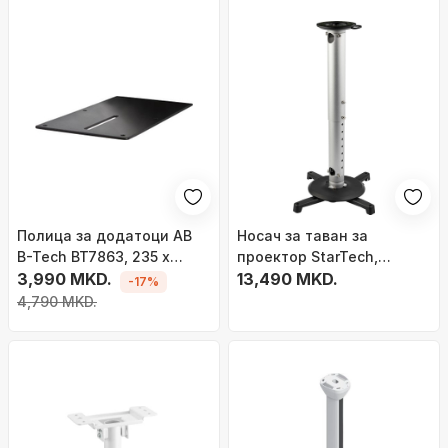
Полица за додатоци АВ
Носач за таван за
B-Tech BT7863, 235 x
проектор StarTech,
120mm, челик, црна
3,990 MKD.
универзален, со
13,490 MKD.
-17%
прилагодлива висина,
4,790 MKD.
метален