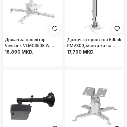
Држач за проектор
Држач за проектор Edbak
VivoLink VLMC350S W,
PMV300, монтажа на
монтажа на таван, 35 kg,
18,890 MKD.
таван, 1000-1700 mm, бел
17,790 MKD.
бел