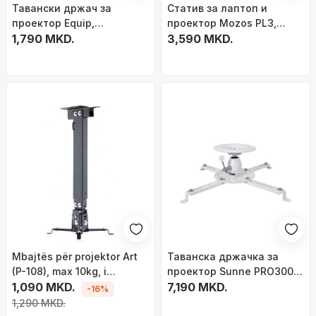
Тавански држач за
Статив за лаптоп и
проектор Equip,
проектор Mozos PL3,
универзален, до 13.5 kg,
1,790 MKD.
прилагодување на
3,590 MKD.
црн
висина 1 - 1.8 m,
платформа 28 x 38 cm,
црн
Mbajtës për projektor Art
Таванска држачка за
(P-108), max 10kg, i
проектор Sunne PRO300S,
rregullushëm, i zi
1,090 MKD.
до 25 kg, бела
7,190 MKD.
-16%
1,290 MKD.