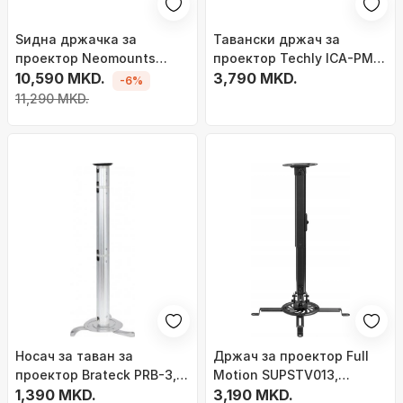
Ѕидна држачка за
Тавански држач за
проектор Neomounts
проектор Techly ICA-PM
BEAMER W050, 37-47 cm,
10,590 MKD.
2S, продолжлив 130mm,
3,790 MKD.
-6%
целосно ротационо
сребрен
11,290 MKD.
движење, црна
Носач за таван за
Држач за проектор Full
проектор Brateck PRB-3,
Motion SUPSTV013,
до 10kg, бел
1,390 MKD.
универзален, до 13.5 kg,
3,190 MKD.