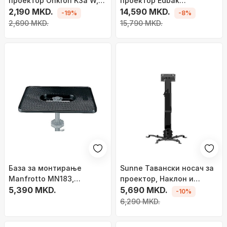
проектор Onkron K3a W,
проектор Edbak
метална, бела
2,190 MKD.
PMV200W,
14,590 MKD.
-19%
-8%
прилагодување 65-100
2,690 MKD.
15,790 MKD.
cm, бела
База за монтирање
Sunne Тавански носач за
Manfrotto MN183,
проектор, Наклон и
алуминиум, 25 x 35 cm,
5,390 MKD.
ротација, Носивост 20 kg,
5,690 MKD.
-10%
сива
Црна
6,290 MKD.