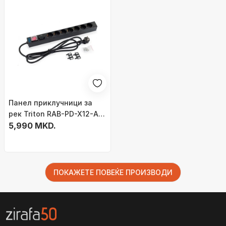
Панел приклучници за
рек Triton RAB-PD-X12-A1,
7 излези, 1U 19", црн
5,990 MKD.
ПОКАЖЕТЕ ПОВЕЌЕ ПРОИЗВОДИ