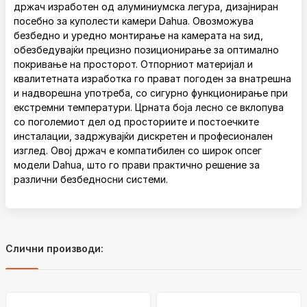
држач изработен од алуминиумска легура, дизајниран
посебно за куполести камери Dahua. Овозможува
безбедно и уредно монтирање на камерата на ѕид,
обезбедувајќи прецизно позиционирање за оптимално
покривање на просторот. Отпорниот материјал и
квалитетната изработка го прават погоден за внатрешна
и надворешна употреба, со сигурно функционирање при
екстремни температури. Црната боја лесно се вклопува
со поголемиот дел од просториите и постоечките
инсталации, задржувајќи дискретен и професионален
изглед. Овој држач е компатибилен со широк опсег
модели Dahua, што го прави практично решение за
различни безбедносни системи.
Слични производи: