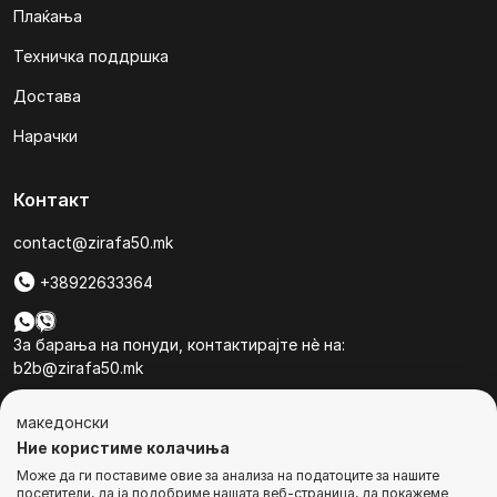
Плаќања
Техничка поддршка
Достава
Нарачки
Контакт
contact@zirafa50.mk
+38922633364
За барања на понуди, контактирајте нѐ на:
b2b@zirafa50.mk
Jадранска Магистрала 86, Skopje, North Macedonia
македонски
Ние користиме колачиња
Може да ги поставиме овие за анализа на податоците за нашите
посетители, да ја подобриме нашата веб-страница, да покажеме