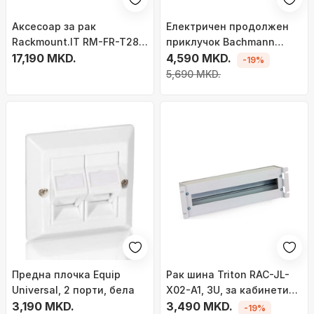
Аксесоар за рак
Електричен продолжен
Rackmount.IT RM-FR-T28,
приклучок Bachmann
за заштитен ѕид, за 19\"
17,190 MKD.
Power Strip Outlet Box,
4,590 MKD.
-19%
кабинет, метален
алуминиум, сив
5,690 MKD.
Предна плочка Equip
Рак шина Triton RAC-JL-
Universal, 2 порти, бела
X02-A1, 3U, за кабинети
3,190 MKD.
19", црна
3,490 MKD.
-19%