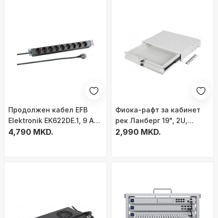
Продолжен кабел EFB
Фиока-рафт за кабинет
Elektronik EK622DE.1, 9 AC
рек Ланберг 19", 2U,
излези, 2 m, црн
4,790 MKD.
483x360mm, 90kg, сива
2,990 MKD.