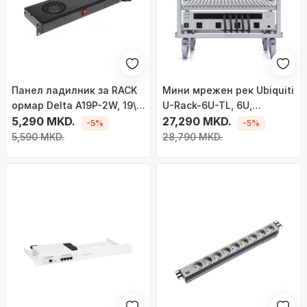
Панел ладилник за RACK
Мини мрежен рек Ubiquiti
ормар Delta A19P-2W, 19\",
U-Rack-6U-TL, 6U,
1U, црн
5,290 MKD.
монтирање без алат, сив
27,290 MKD.
-5%
-5%
5,590 MKD.
28,790 MKD.