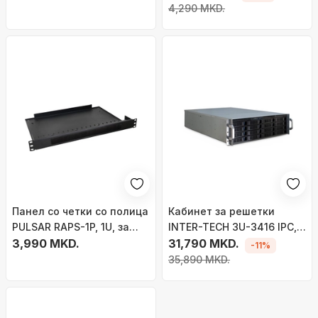
4,290 MKD.
Панел со четки со полица
Кабинет за решетки
PULSAR RAPS-1P, 1U, за
INTER-TECH 3U-3416 IPC,
RACK 19\" кабинет, црн
3,990 MKD.
за rack, 3U
31,790 MKD.
-11%
35,890 MKD.