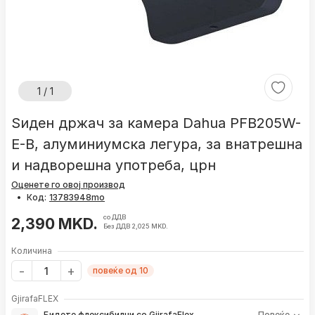
1 / 1
Ѕиден држач за камера Dahua PFB205W-
E-B, алуминиумска легура, за внатрешна
и надворешна употреба, црн
Оценете го овој производ
•
Код:
со ДДВ
2,390 MKD.
Без ДДВ 2,025 MKD.
Количина
повеќе од 10
GjirafaFLEX
Бидете флексибилни со GjirafaFlex
Повеќе