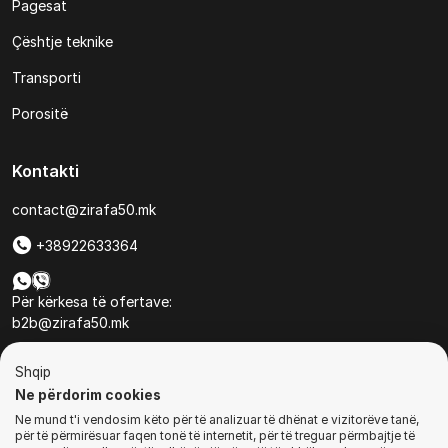
Pagesat
Çështje teknike
Transporti
Porositë
Kontakti
contact@zirafa50.mk
+38922633364
Për kërkesa të ofertave:
b2b@zirafa50.mk
Jadranska Magistrala No. 86, Skopje, North Macedonia
Shqip
Ne përdorim cookies
Ne mund t'i vendosim këto për të analizuar të dhënat e vizitorëve tanë,
për të përmirësuar faqen tonë të internetit, për të treguar përmbajtje të