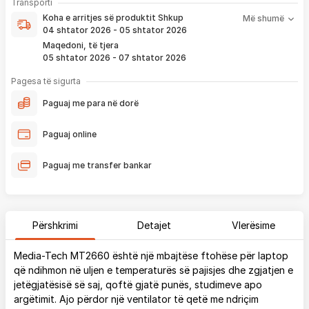
Koha e arritjes së produktit nënkupton periudhën prej kur
Transporti
pagesë
bëhet verifikimi i porosisë suaj, dhe njoftimit për verifikim
Koha e arritjes së produktit
Shkup
Më shumë
që ju e pranoni përmes email-it apo SMS-it.
04 shtator 2026 - 05 shtator 2026
Nëse porosia bëhet tani, produkti arrin sipas afatit kohor të
Maqedoni, të tjera
vendosur më lartë. Ju do të njoftoheni në vazhdimësi
05 shtator 2026 - 07 shtator 2026
përmes emailit rreth vendndodhjes së porosisë suaj, duke
përfshirë momentin kur produkti arrin në depon tonë, dhe
Pagesa të sigurta
momentin kur niset në dërgesë për te ju.
Paguaj me para në dorë
*Në 99% të rasteve, produktet arrijnë sipas parashikimit të vendosur
më lartë. Ju lusim të keni parasysh që festat ndërkombëtare ndikojnë që
Paguaj online
liferimi të shtyhet për rreth 2 ditë.
Paguaj me transfer bankar
Përshkrimi
Detajet
Vlerësime
Media-Tech MT2660 është një mbajtëse ftohëse për laptop
që ndihmon në uljen e temperaturës së pajisjes dhe zgjatjen e
jetëgjatësisë së saj, qoftë gjatë punës, studimeve apo
argëtimit. Ajo përdor një ventilator të qetë me ndriçim