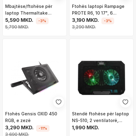
Mbajtëse/ftohëse për
Ftohës laptopi Rampage
laptop Thermaltake
PROTE R6, 10 17", 6
Massive 20 (CL-N014-
5,590 MKD.
ventilatorë, gri
3,190 MKD.
-3%
-3%
PL20SW-A), RGB, 19", e
5,790 MKD.
3,290 MKD.
zezë
Ftohës Gensis OXID 450
Stendë ftohëse për laptop
RGB, e zezë
NS-510, 2 ventilatorë,
3,290 MKD.
ndriçim rainbow, e zezë
1,990 MKD.
-11%
3,690 MKD.