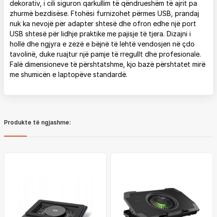
dekorativ, i cili siguron qarkullim të qëndrueshëm të ajrit pa
zhurmë bezdisëse. Ftohësi furnizohet përmes USB, prandaj
nuk ka nevojë për adapter shtesë dhe ofron edhe një port
USB shtesë për lidhje praktike me pajisje të tjera. Dizajni i
hollë dhe ngjyra e zezë e bëjnë të lehtë vendosjen në çdo
tavolinë, duke ruajtur një pamje të rregullt dhe profesionale.
Falë dimensioneve të përshtatshme, kjo bazë përshtatet mirë
me shumicën e laptopëve standardë.
Produkte të ngjashme: