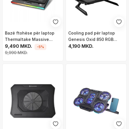
Bazë ftohëse për laptop
Cooling pad për laptop
Thermaltake Massive
Genesis Oxid 850 RGB
Extreme, deri 18", ndriçim
9,490 MKD.
NHG-1858, 17.3", 5
4,190 MKD.
-5%
RGB, e zezë
ventilatorë, i zi
9,990 MKD.