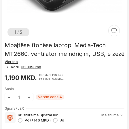
1 / 5
Mbajtëse ftohëse laptopi Media-Tech
MT2660, ventilator me ndriçim, USB, e zezë
Vlerëso
•
Kodi:
Përfshirë TVSH-në
1,190 MKD.
Pa TVSH 1,008 MKD.
Sasia
Vetëm edhe 4
Me GjirafaFLEX përfitoni:
GjirafaFLEX
-
Prioritet
për zgjidhjen e çdo problemi me produktin brenda
Rri shlirë me GjirafaFlex
Më shumë
1 viti nga blerja
Po (+146 MKD.)
Jo
- Kontakt brenda
24 h
për servisim, zëvendësim apo kthim
- Pranim dhe dërgim me postë të produktit të servisuar
pa