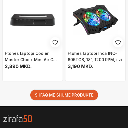
Ftohës laptopi Cooler
Ftohës laptopi Inca INC-
Master Choiix Mini Air C
606TGS, 18", 1200 RPM, i zi
HL02 KP, 7"-12", HUB 4x
2,890 MKD.
3,190 MKD.
USB, i zi
SHFAQ MË SHUMË PRODUKTE