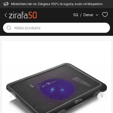
Mbështetu tek ne. Dërgesa 100% të sigurta, kudo në Maqedoni.
SQ
/
Denar