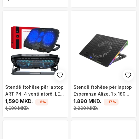
Stendë ftohëse për laptop
Stendë ftohëse për laptop
ART P4, 4 ventilatorë, LED,
Esperanza Alize, 1 x 180
për 9-17"
1,590 MKD.
mm, 2x USB 2.0
1,890 MKD.
-6%
-17%
1,690 MKD.
2,290 MKD.