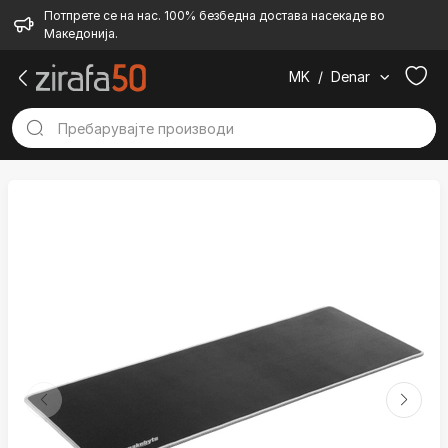
Потпрете се на нас. 100% безбедна достава насекаде во
Македонија.
MK
/
Denar