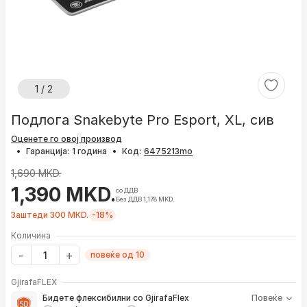
1 / 2
Подлога Snakebyte Pro Esport, XL, сив
Оценете го овој производ
•
Гаранција:
1 година
•
Код:
1,690 MKD.
1,390 MKD.
со ДДВ
Без ДДВ 1,178 MKD.
Заштеди 300 MKD.
-18%
Количина
повеќе од 10
GjirafaFLEX
Бидете флексибилни со GjirafaFlex
Повеќе