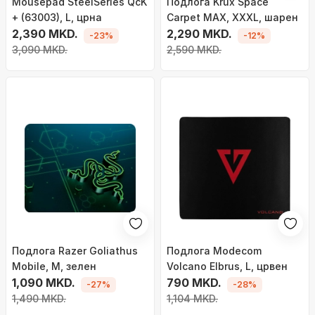
Mousepad SteelSeries QcK
Подлога Krux Space
+ (63003), L, црна
Carpet MAX, XXXL, шарен
2,390 MKD.
2,290 MKD.
-23%
-12%
3,090 MKD.
2,590 MKD.
Подлога Razer Goliathus
Подлога Modecom
Mobile, M, зелен
Volcano Elbrus, L, црвен
1,090 MKD.
790 MKD.
-27%
-28%
1,490 MKD.
1,104 MKD.