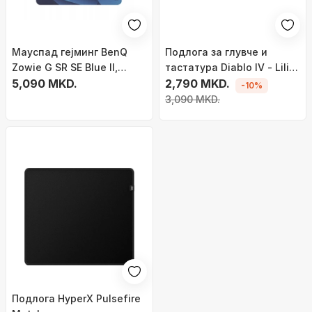
Мауспад гејминг BenQ
Подлога за глувче и
Zowie G SR SE Blue II,
тастатура Diablo IV - Lilith
големина L, од ткаенина,
5,090 MKD.
Limited Edition (XL)
2,790 MKD.
-10%
сина
3,090 MKD.
Подлога HyperX Pulsefire