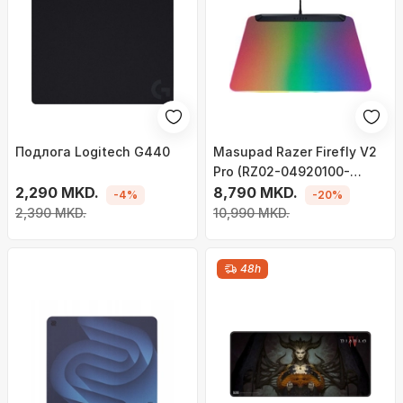
Подлога Logitech G440
Masupad Razer Firefly V2
Pro (RZ02-04920100-
2,290 MKD.
R3M1), i zi
8,790 MKD.
-4%
-20%
2,390 MKD.
10,990 MKD.
48h